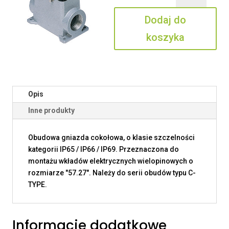
10
Dodaj do
CP
koszyka
Opis
Inne produkty
Obudowa gniazda cokołowa, o klasie szczelności
kategorii IP65 / IP66 / IP69. Przeznaczona do
montażu wkładów elektrycznych wielopinowych o
rozmiarze "57.27". Należy do serii obudów typu C-
TYPE.
Informacje dodatkowe