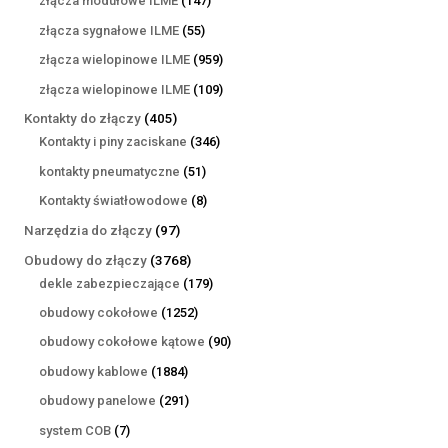
złącza modułowe ILME
147
produktów
55
złącza sygnałowe ILME
55
produktów
959
złącza wielopinowe ILME
959
produktów
109
złącza wielopinowe ILME
109
produktów
405
Kontakty do złączy
405
produktów
346
Kontakty i piny zaciskane
346
produktów
51
kontakty pneumatyczne
51
produktów
8
Kontakty światłowodowe
8
produktów
97
Narzędzia do złączy
97
produktów
3768
Obudowy do złączy
3768
produktów
179
dekle zabezpieczające
179
produktów
1252
obudowy cokołowe
1252
produkty
90
obudowy cokołowe kątowe
90
produktów
1884
obudowy kablowe
1884
produkty
291
obudowy panelowe
291
produktów
7
system COB
7