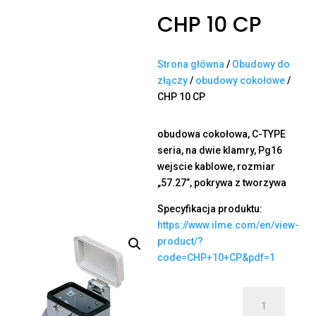
CHP 10 CP
Strona główna
/
Obudowy do
złączy
/
obudowy cokołowe
/
CHP 10 CP
obudowa cokołowa, C-TYPE
seria, na dwie klamry, Pg16
wejscie kablowe, rozmiar
„57.27”, pokrywa z tworzywa
Specyfikacja produktu:
https://www.ilme.com/en/view-
product/?
code=CHP+10+CP&pdf=1
ilość
CHP