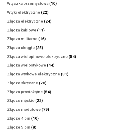
produktów
10
Wtyczka przemysłowa
10
produktów
22
Wtyki elektryczne
22
produkty
24
Złącza elektryczne
24
produkty
11
Złącza kablowe
11
produktów
16
Złącza militarne
16
produktów
25
Złącza okrągłe
25
produktów
54
Złącza wielopinowe elektryczne
54
produkty
44
Złącza wielostykowe
44
produkty
31
Złącza wtykowe elektryczne
31
produktów
28
Złącze skręcane
28
produktów
54
Złącza prostokątne
54
produkty
22
Złącze męskie
22
produkty
79
Złącze modułowe
79
produktów
10
Złącze 4 pin
10
produktów
8
Złącze 5 pin
8