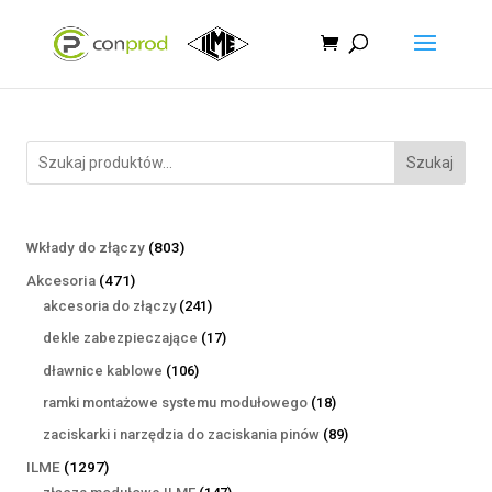
Szukaj
803
Wkłady do złączy
803
produkty
471
Akcesoria
471
produktów
241
akcesoria do złączy
241
produktów
17
dekle zabezpieczające
17
produktów
106
dławnice kablowe
106
produktów
18
ramki montażowe systemu modułowego
18
produktów
89
zaciskarki i narzędzia do zaciskania pinów
89
produktów
1297
ILME
1297
produktów
147