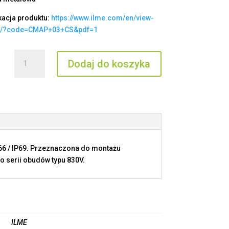
kacja produktu:
https://www.ilme.com/en/view-
t/?code=CMAP+03+CS&pdf=1
ilość
Dodaj do koszyka
CMAP
03
CS
P66 / IP69. Przeznaczona do montażu
o serii obudów typu 830V.
ILME