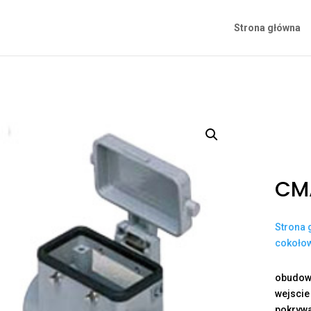
Strona główna
CM
Strona 
cokoło
obudowa
wejscie
pokryw