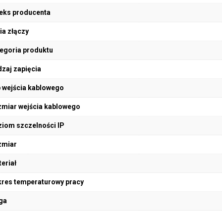
eks producenta
ia złączy
egoria produktu
zaj zapięcia
 wejścia kablowego
miar wejścia kablowego
iom szczelności IP
zmiar
eriał
res temperaturowy pracy
ga