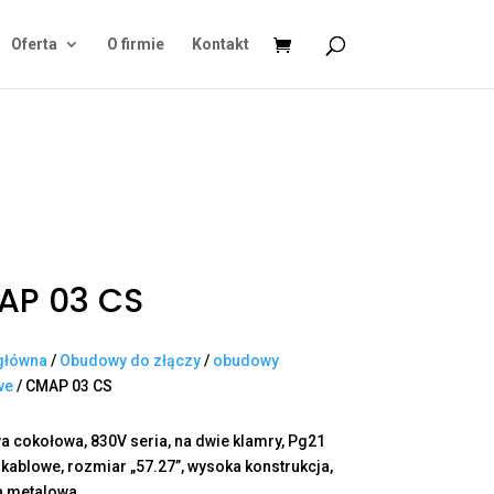
Oferta
O firmie
Kontakt
AP 03 CS
główna
/
Obudowy do złączy
/
obudowy
we
/ CMAP 03 CS
 cokołowa, 830V seria, na dwie klamry, Pg21
 kablowe, rozmiar „57.27”, wysoka konstrukcja,
a metalowa