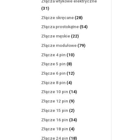
Złącza wtykowe elektryczne
31
31
produktów
28
Złącze skręcane
28
produktów
54
Złącza prostokątne
54
produkty
22
Złącze męskie
22
produkty
79
Złącze modułowe
79
produktów
10
Złącze 4 pin
10
produktów
8
Złącze 5 pin
8
produktów
12
Złącze 6 pin
12
produktów
4
Złącze 8 pin
4
produkty
14
Złącze 10 pin
14
produktów
9
Złącze 12 pin
9
produktów
2
Złącze 15 pin
2
produkty
34
Złącze 16 pin
34
produkty
4
Złącze 18 pin
4
produkty
18
Złącze 24 pin
18