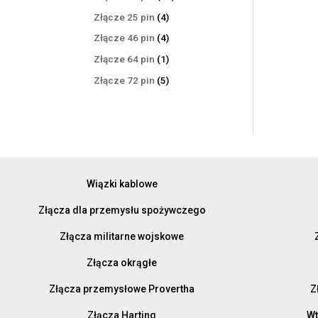
produktów
4
Złącze 25 pin
4
produkty
4
Złącze 46 pin
4
produkty
1
Złącze 64 pin
1
produkt
5
Złącze 72 pin
5
produktów
Wiązki kablowe
Złącza dla przemysłu spożywczego
Złącza militarne wojskowe
Złącza okrągłe
Złącza przemysłowe Provertha
Z
Złącza Harting
Wt