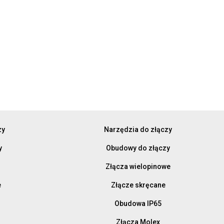
zy
Narzędzia do złączy
y
Obudowy do złączy
Złącza wielopinowe
e
Złącze skręcane
Obudowa IP65
Złącza Molex