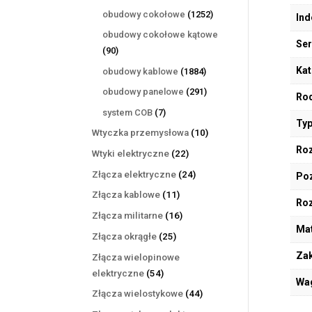
produktów
1252
obudowy cokołowe
1252
Ind
produkty
obudowy cokołowe kątowe
Ser
90
90
produktów
Kat
1884
obudowy kablowe
1884
produkty
291
obudowy panelowe
291
Rod
produktów
7
system COB
7
Typ
produktów
10
Wtyczka przemysłowa
10
produktów
Roz
22
Wtyki elektryczne
22
produkty
24
Złącza elektryczne
24
Poz
produkty
11
Złącza kablowe
11
Ro
produktów
16
Złącza militarne
16
Mat
produktów
25
Złącza okrągłe
25
produktów
Zak
Złącza wielopinowe
54
elektryczne
54
Wa
produkty
44
Złącza wielostykowe
44
produkty