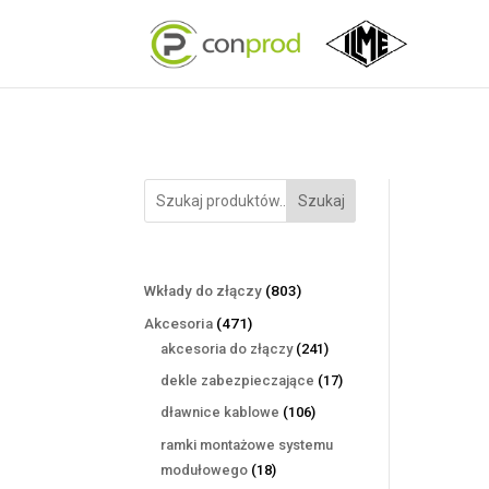
Szukaj
803
Wkłady do złączy
803
produkty
471
Akcesoria
471
produktów
241
akcesoria do złączy
241
produktów
17
dekle zabezpieczające
17
produktów
106
dławnice kablowe
106
produktów
ramki montażowe systemu
18
modułowego
18