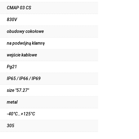
CMAP 03 CS
830V
obudowy cokołowe
na podwójną klamrę
wejście kablowe
Pg21
IP65 / IP66 / IP69
size "57.27"
metal
-40°C…+125°C
305