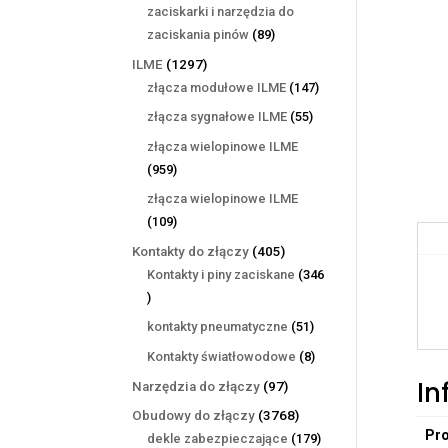
produktów
zaciskarki i narzędzia do
89
zaciskania pinów
89
produktów
1297
ILME
1297
produktów
147
złącza modułowe ILME
147
produktów
55
złącza sygnałowe ILME
55
produktów
złącza wielopinowe ILME
959
959
produktów
złącza wielopinowe ILME
109
109
produktów
405
Kontakty do złączy
405
produktów
Kontakty i piny zaciskane
346
346
produktów
51
kontakty pneumatyczne
51
produktów
8
Kontakty światłowodowe
8
produktów
In
97
Narzędzia do złączy
97
produktów
3768
Obudowy do złączy
3768
Pr
produktów
179
dekle zabezpieczające
179