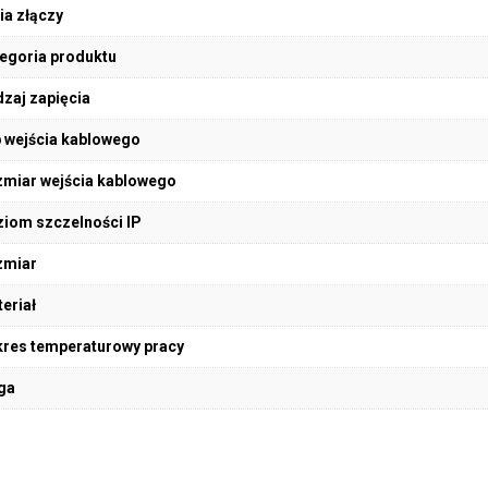
ia złączy
egoria produktu
zaj zapięcia
 wejścia kablowego
miar wejścia kablowego
iom szczelności IP
zmiar
eriał
res temperaturowy pracy
ga