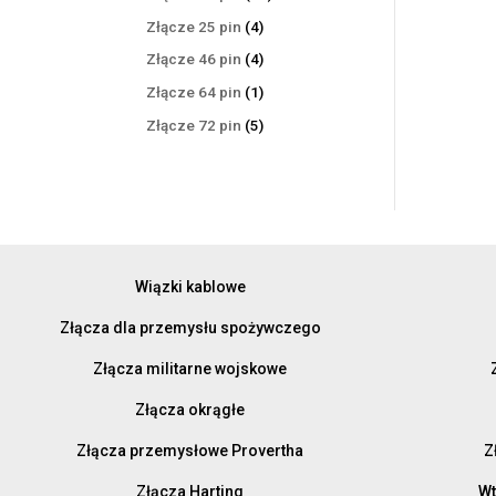
produktów
4
Złącze 25 pin
4
produkty
4
Złącze 46 pin
4
produkty
1
Złącze 64 pin
1
produkt
5
Złącze 72 pin
5
produktów
Wiązki kablowe
Złącza dla przemysłu spożywczego
Złącza militarne wojskowe
Złącza okrągłe
Złącza przemysłowe Provertha
Z
Złącza Harting
Wt