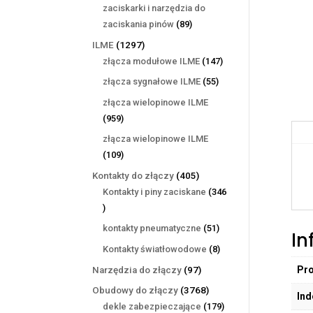
produktów
zaciskarki i narzędzia do
89
zaciskania pinów
89
produktów
1297
ILME
1297
produktów
147
złącza modułowe ILME
147
produktów
55
złącza sygnałowe ILME
55
produktów
złącza wielopinowe ILME
959
959
produktów
złącza wielopinowe ILME
109
109
produktów
405
Kontakty do złączy
405
produktów
Kontakty i piny zaciskane
346
346
produktów
51
kontakty pneumatyczne
51
In
produktów
8
Kontakty światłowodowe
8
produktów
97
Pr
Narzędzia do złączy
97
produktów
3768
Obudowy do złączy
3768
Ind
produktów
179
dekle zabezpieczające
179