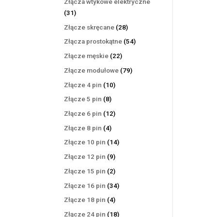
Złącza wtykowe elektryczne
31
31
produktów
28
Złącze skręcane
28
produktów
54
Złącza prostokątne
54
produkty
22
Złącze męskie
22
produkty
79
Złącze modułowe
79
produktów
10
Złącze 4 pin
10
produktów
8
Złącze 5 pin
8
produktów
12
Złącze 6 pin
12
produktów
4
Złącze 8 pin
4
produkty
14
Złącze 10 pin
14
produktów
9
Złącze 12 pin
9
produktów
2
Złącze 15 pin
2
produkty
34
Złącze 16 pin
34
produkty
4
Złącze 18 pin
4
produkty
18
Złącze 24 pin
18