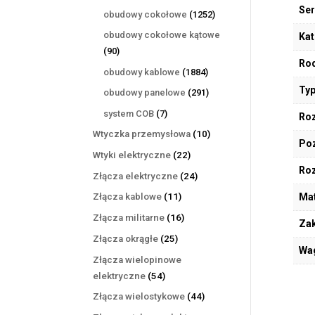
produktów
Ser
1252
obudowy cokołowe
1252
produkty
obudowy cokołowe kątowe
Kat
90
90
Rod
produktów
1884
obudowy kablowe
1884
produkty
Typ
291
obudowy panelowe
291
produktów
7
system COB
7
Roz
produktów
10
Wtyczka przemysłowa
10
Poz
produktów
22
Wtyki elektryczne
22
Ro
produkty
24
Złącza elektryczne
24
produkty
11
Mat
Złącza kablowe
11
produktów
16
Złącza militarne
16
Zak
produktów
25
Złącza okrągłe
25
Wa
produktów
Złącza wielopinowe
54
elektryczne
54
produkty
44
Złącza wielostykowe
44
produkty