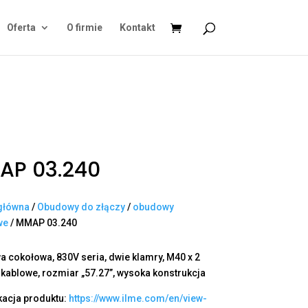
Oferta
O firmie
Kontakt
AP 03.240
główna
/
Obudowy do złączy
/
obudowy
we
/ MMAP 03.240
 cokołowa, 830V seria, dwie klamry, M40 x 2
 kablowe, rozmiar „57.27”, wysoka konstrukcja
kacja produktu:
https://www.ilme.com/en/view-