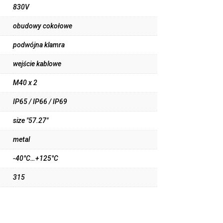
830V
obudowy cokołowe
podwójna klamra
wejście kablowe
M40 x 2
IP65 / IP66 / IP69
size "57.27"
metal
-40°C…+125°C
315