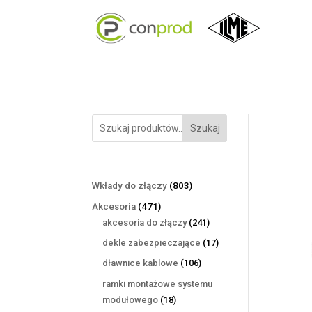
Szukaj
803
Wkłady do złączy
803
produkty
471
Akcesoria
471
produktów
241
akcesoria do złączy
241
produktów
17
dekle zabezpieczające
17
produktów
106
dławnice kablowe
106
produktów
ramki montażowe systemu
18
modułowego
18