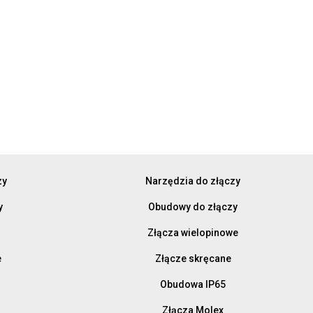
zy
Narzędzia do złączy
y
Obudowy do złączy
Złącza wielopinowe
e
Złącze skręcane
Obudowa IP65
Złącza Molex