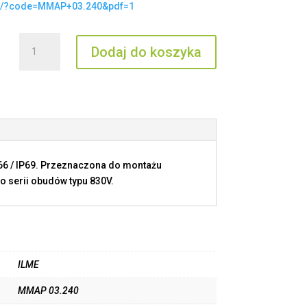
t/?code=MMAP+03.240&pdf=1
ilość
Dodaj do koszyka
MMAP
03.240
P66 / IP69. Przeznaczona do montażu
o serii obudów typu 830V.
ILME
MMAP 03.240