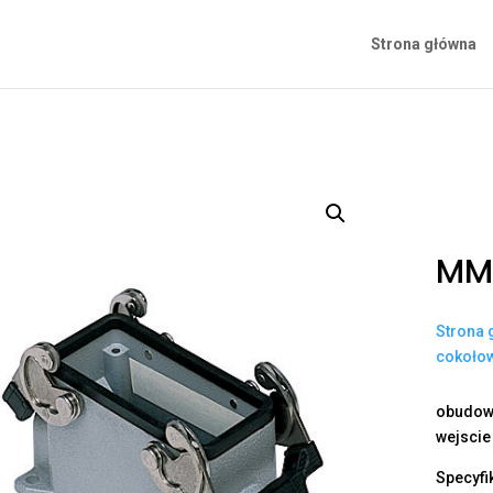
Strona główna
MM
Strona 
cokoło
obudowa
wejscie
Specyfi