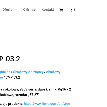
Oferta
O firmie
Kontakt
 03.2
główna
/
Obudowy do złączy
/
obudowy
we
/ CMP 03.2
 cokołowa, 830V seria, dwie klamry, Pg16 x 2
 kablowe, rozmiar „57.27”
kacja produktu:
https://www.ilme.com/en/view-