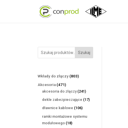
Szukaj
803
Wkłady do złączy
803
produkty
471
Akcesoria
471
produktów
241
akcesoria do złączy
241
produktów
17
dekle zabezpieczające
17
produktów
106
dławnice kablowe
106
produktów
ramki montażowe systemu
18
modułowego
18