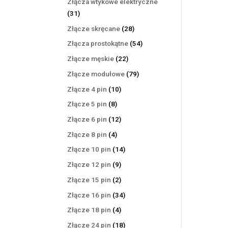
Złącza wtykowe elektryczne
31
31
produktów
28
Złącze skręcane
28
produktów
54
Złącza prostokątne
54
produkty
22
Złącze męskie
22
produkty
79
Złącze modułowe
79
produktów
10
Złącze 4 pin
10
produktów
8
Złącze 5 pin
8
produktów
12
Złącze 6 pin
12
produktów
4
Złącze 8 pin
4
produkty
14
Złącze 10 pin
14
produktów
9
Złącze 12 pin
9
produktów
2
Złącze 15 pin
2
produkty
34
Złącze 16 pin
34
produkty
4
Złącze 18 pin
4
produkty
18
Złącze 24 pin
18