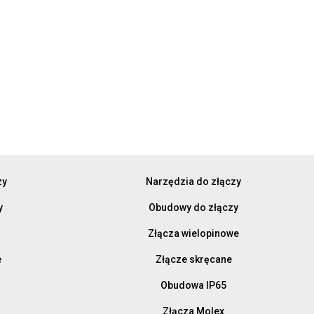
zy
Narzędzia do złączy
y
Obudowy do złączy
Złącza wielopinowe
e
Złącze skręcane
Obudowa IP65
Złącza Molex