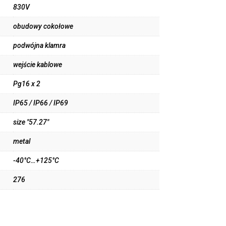
830V
obudowy cokołowe
podwójna klamra
wejście kablowe
Pg16 x 2
IP65 / IP66 / IP69
size "57.27"
metal
-40°C…+125°C
276