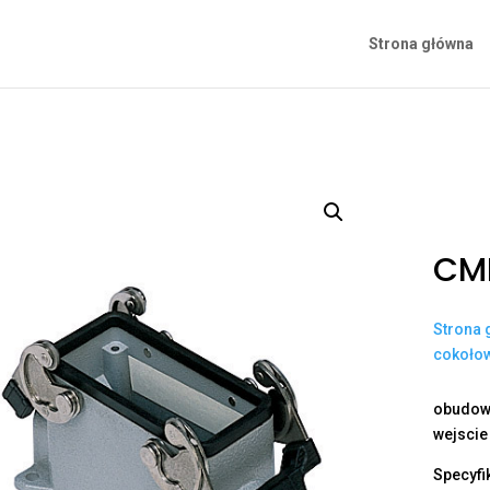
Strona główna
CMP
Strona 
cokoło
obudowa
wejscie
Specyfi