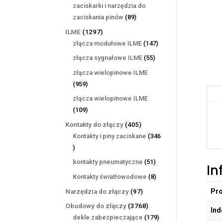
produktów
zaciskarki i narzędzia do
89
zaciskania pinów
89
produktów
1297
ILME
1297
produktów
147
złącza modułowe ILME
147
produktów
55
złącza sygnałowe ILME
55
produktów
złącza wielopinowe ILME
959
959
produktów
złącza wielopinowe ILME
109
109
produktów
405
Kontakty do złączy
405
produktów
Kontakty i piny zaciskane
346
346
produktów
51
kontakty pneumatyczne
51
In
produktów
8
Kontakty światłowodowe
8
produktów
97
Pr
Narzędzia do złączy
97
produktów
3768
Obudowy do złączy
3768
Ind
produktów
179
dekle zabezpieczające
179