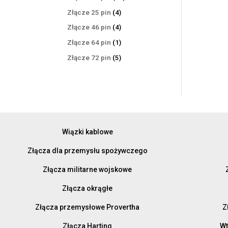
produktów
4
Złącze 25 pin
4
produkty
4
Złącze 46 pin
4
produkty
1
Złącze 64 pin
1
produkt
5
Złącze 72 pin
5
produktów
Wiązki kablowe
Złącza dla przemysłu spożywczego
Złącza militarne wojskowe
Złącza okrągłe
Złącza przemysłowe Provertha
Z
Złącza Harting
Wt