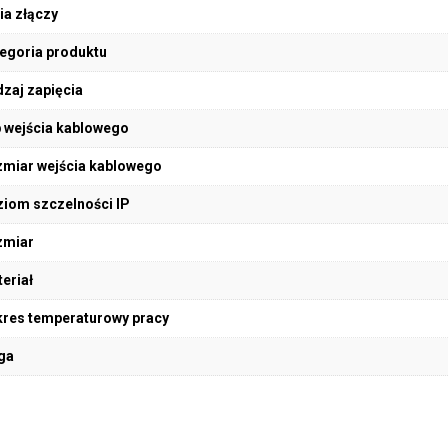
ia złączy
egoria produktu
zaj zapięcia
 wejścia kablowego
miar wejścia kablowego
iom szczelności IP
zmiar
eriał
res temperaturowy pracy
ga