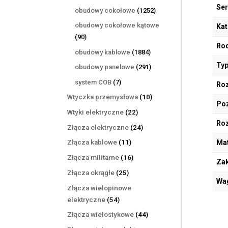
produktów
Ser
1252
obudowy cokołowe
1252
produkty
obudowy cokołowe kątowe
Kat
90
90
Rod
produktów
1884
obudowy kablowe
1884
produkty
Typ
291
obudowy panelowe
291
produktów
7
system COB
7
Roz
produktów
10
Wtyczka przemysłowa
10
Poz
produktów
22
Wtyki elektryczne
22
Ro
produkty
24
Złącza elektryczne
24
produkty
11
Mat
Złącza kablowe
11
produktów
16
Złącza militarne
16
Zak
produktów
25
Złącza okrągłe
25
Wa
produktów
Złącza wielopinowe
54
elektryczne
54
produkty
44
Złącza wielostykowe
44
produkty