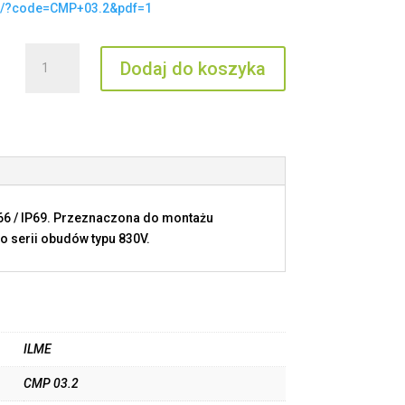
t/?code=CMP+03.2&pdf=1
ilość
Dodaj do koszyka
CMP
03.2
P66 / IP69. Przeznaczona do montażu
o serii obudów typu 830V.
ILME
CMP 03.2