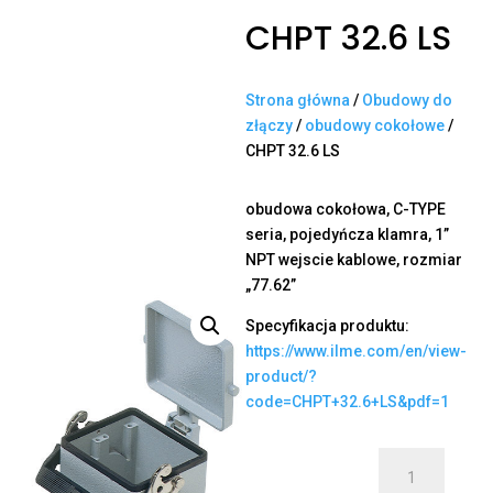
CHPT 32.6 LS
Strona główna
/
Obudowy do
złączy
/
obudowy cokołowe
/
CHPT 32.6 LS
obudowa cokołowa, C-TYPE
seria, pojedyńcza klamra, 1”
NPT wejscie kablowe, rozmiar
„77.62”
Specyfikacja produktu:
https://www.ilme.com/en/view-
product/?
code=CHPT+32.6+LS&pdf=1
ilość
CHPT