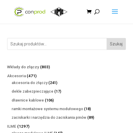
Szukaj
803
Wkłady do złączy
803
produkty
471
Akcesoria
471
produktów
241
akcesoria do złączy
241
produktów
17
dekle zabezpieczające
17
produktów
106
dławnice kablowe
106
produktów
18
ramki montażowe systemu modułowego
18
produktów
89
zaciskarki i narzędzia do zaciskania pinów
89
produktów
1297
ILME
1297
produktów
147