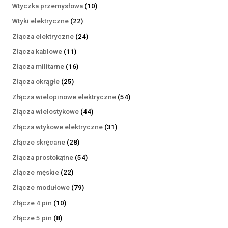
produktów
10
Wtyczka przemysłowa
10
produktów
22
Wtyki elektryczne
22
produkty
24
Złącza elektryczne
24
produkty
11
Złącza kablowe
11
produktów
16
Złącza militarne
16
produktów
25
Złącza okrągłe
25
produktów
54
Złącza wielopinowe elektryczne
54
produkty
44
Złącza wielostykowe
44
produkty
31
Złącza wtykowe elektryczne
31
produktów
28
Złącze skręcane
28
produktów
54
Złącza prostokątne
54
produkty
22
Złącze męskie
22
produkty
79
Złącze modułowe
79
produktów
10
Złącze 4 pin
10
produktów
8
Złącze 5 pin
8