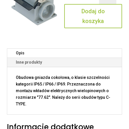
32.6
Dodaj do
LS
koszyka
Opis
Inne produkty
Obudowa gniazda cokołowa, o klasie szczelności
kategorii IP65 / IP66 / IP69. Przeznaczona do
montażu wkładów elektrycznych wielopinowych o
rozmiarze "77.62". Należy do serii obudów typu C-
TYPE.
Informacje dodatkowe