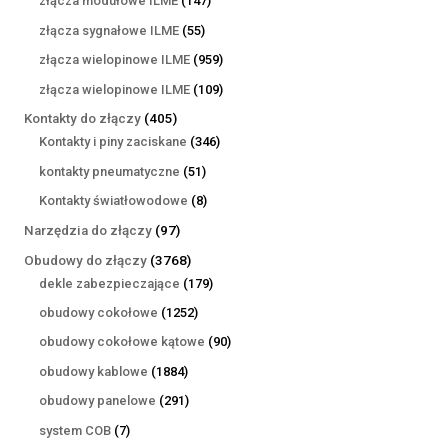
złącza modułowe ILME
147
produktów
55
złącza sygnałowe ILME
55
produktów
959
złącza wielopinowe ILME
959
produktów
109
złącza wielopinowe ILME
109
produktów
405
Kontakty do złączy
405
produktów
346
Kontakty i piny zaciskane
346
produktów
51
kontakty pneumatyczne
51
produktów
8
Kontakty światłowodowe
8
produktów
97
Narzędzia do złączy
97
produktów
3768
Obudowy do złączy
3768
produktów
179
dekle zabezpieczające
179
produktów
1252
obudowy cokołowe
1252
produkty
90
obudowy cokołowe kątowe
90
produktów
1884
obudowy kablowe
1884
produkty
291
obudowy panelowe
291
produktów
7
system COB
7