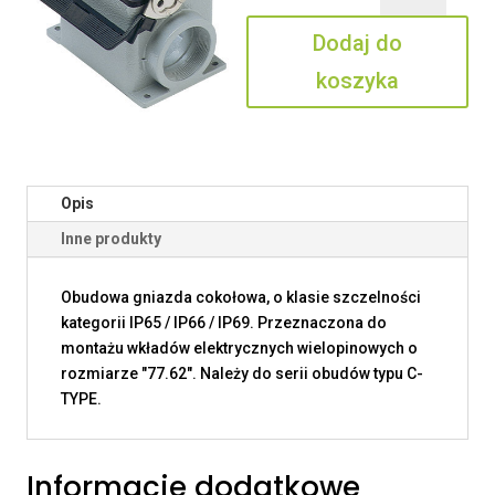
32
Dodaj do
L250
koszyka
Opis
Inne produkty
Obudowa gniazda cokołowa, o klasie szczelności
kategorii IP65 / IP66 / IP69. Przeznaczona do
montażu wkładów elektrycznych wielopinowych o
rozmiarze "77.62". Należy do serii obudów typu C-
TYPE.
Informacje dodatkowe