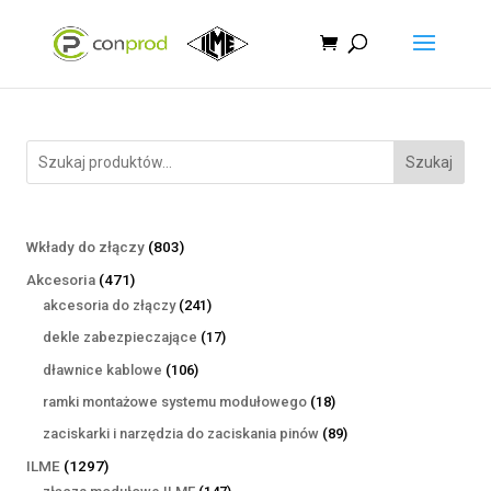
Szukaj
803
Wkłady do złączy
803
produkty
471
Akcesoria
471
produktów
241
akcesoria do złączy
241
produktów
17
dekle zabezpieczające
17
produktów
106
dławnice kablowe
106
produktów
18
ramki montażowe systemu modułowego
18
produktów
89
zaciskarki i narzędzia do zaciskania pinów
89
produktów
1297
ILME
1297
produktów
147