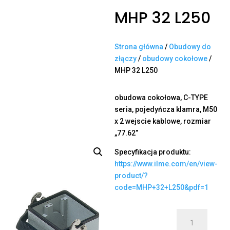
MHP 32 L250
Strona główna
/
Obudowy do
złączy
/
obudowy cokołowe
/
MHP 32 L250
obudowa cokołowa, C-TYPE
seria, pojedyńcza klamra, M50
x 2 wejscie kablowe, rozmiar
„77.62”
Specyfikacja produktu:
https://www.ilme.com/en/view-
product/?
code=MHP+32+L250&pdf=1
ilość
MHP