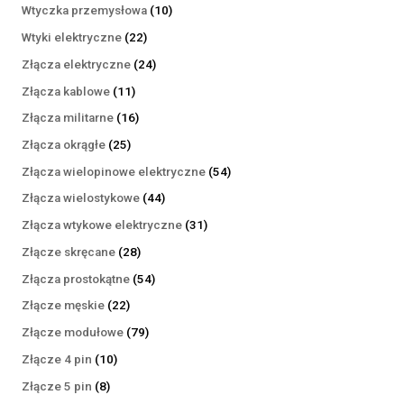
produktów
10
Wtyczka przemysłowa
10
produktów
22
Wtyki elektryczne
22
produkty
24
Złącza elektryczne
24
produkty
11
Złącza kablowe
11
produktów
16
Złącza militarne
16
produktów
25
Złącza okrągłe
25
produktów
54
Złącza wielopinowe elektryczne
54
produkty
44
Złącza wielostykowe
44
produkty
31
Złącza wtykowe elektryczne
31
produktów
28
Złącze skręcane
28
produktów
54
Złącza prostokątne
54
produkty
22
Złącze męskie
22
produkty
79
Złącze modułowe
79
produktów
10
Złącze 4 pin
10
produktów
8
Złącze 5 pin
8