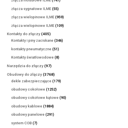
złącza modułowe ILME
147
produktów
55
złącza sygnałowe ILME
55
produktów
959
złącza wielopinowe ILME
959
produktów
109
złącza wielopinowe ILME
109
produktów
405
Kontakty do złączy
405
produktów
346
Kontakty i piny zaciskane
346
produktów
51
kontakty pneumatyczne
51
produktów
8
Kontakty światłowodowe
8
produktów
97
Narzędzia do złączy
97
produktów
3768
Obudowy do złączy
3768
produktów
179
dekle zabezpieczające
179
produktów
1252
obudowy cokołowe
1252
produkty
90
obudowy cokołowe kątowe
90
produktów
1884
obudowy kablowe
1884
produkty
291
obudowy panelowe
291
produktów
7
system COB
7