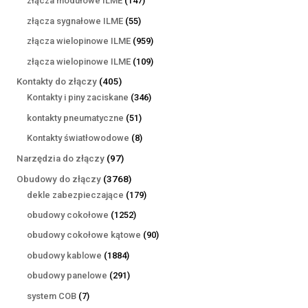
złącza modułowe ILME
147
produktów
55
złącza sygnałowe ILME
55
produktów
959
złącza wielopinowe ILME
959
produktów
109
złącza wielopinowe ILME
109
produktów
405
Kontakty do złączy
405
produktów
346
Kontakty i piny zaciskane
346
produktów
51
kontakty pneumatyczne
51
produktów
8
Kontakty światłowodowe
8
produktów
97
Narzędzia do złączy
97
produktów
3768
Obudowy do złączy
3768
produktów
179
dekle zabezpieczające
179
produktów
1252
obudowy cokołowe
1252
produkty
90
obudowy cokołowe kątowe
90
produktów
1884
obudowy kablowe
1884
produkty
291
obudowy panelowe
291
produktów
7
system COB
7