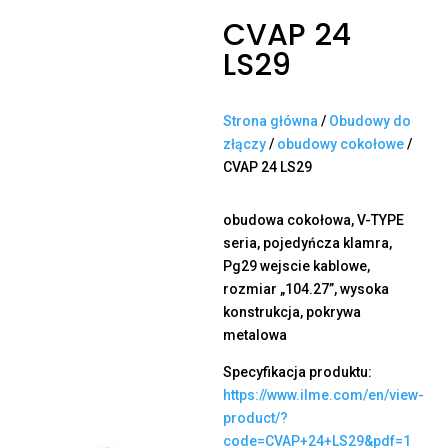
CVAP 24
LS29
Strona główna
/
Obudowy do
złączy
/
obudowy cokołowe
/
CVAP 24 LS29
obudowa cokołowa, V-TYPE
seria, pojedyńcza klamra,
Pg29 wejscie kablowe,
rozmiar „104.27”, wysoka
konstrukcja, pokrywa
metalowa
Specyfikacja produktu:
https://www.ilme.com/en/view-
product/?
code=CVAP+24+LS29&pdf=1