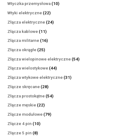
produktów
10
Wtyczka przemysłowa
10
produktów
22
Wtyki elektryczne
22
produkty
24
Złącza elektryczne
24
produkty
11
Złącza kablowe
11
produktów
16
Złącza militarne
16
produktów
25
Złącza okrągłe
25
produktów
54
Złącza wielopinowe elektryczne
54
produkty
44
Złącza wielostykowe
44
produkty
31
Złącza wtykowe elektryczne
31
produktów
28
Złącze skręcane
28
produktów
54
Złącza prostokątne
54
produkty
22
Złącze męskie
22
produkty
79
Złącze modułowe
79
produktów
10
Złącze 4 pin
10
produktów
8
Złącze 5 pin
8