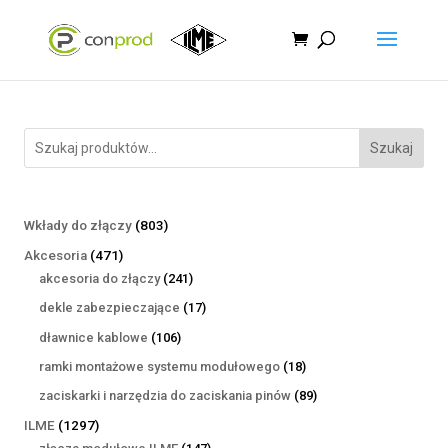
Szukaj
803
Wkłady do złączy
803
produkty
471
Akcesoria
471
produktów
241
akcesoria do złączy
241
produktów
17
dekle zabezpieczające
17
produktów
106
dławnice kablowe
106
produktów
18
ramki montażowe systemu modułowego
18
produktów
89
zaciskarki i narzędzia do zaciskania pinów
89
produktów
1297
ILME
1297
produktów
147