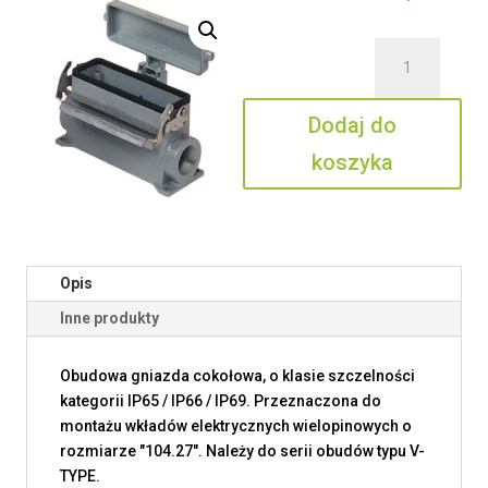
ilość
CVAP
24
Dodaj do
LS29
koszyka
Opis
Inne produkty
Obudowa gniazda cokołowa, o klasie szczelności
kategorii IP65 / IP66 / IP69. Przeznaczona do
montażu wkładów elektrycznych wielopinowych o
rozmiarze "104.27". Należy do serii obudów typu V-
TYPE.