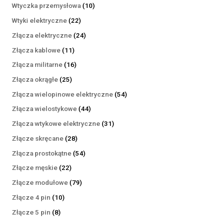
produktów
10
Wtyczka przemysłowa
10
produktów
22
Wtyki elektryczne
22
produkty
24
Złącza elektryczne
24
produkty
11
Złącza kablowe
11
produktów
16
Złącza militarne
16
produktów
25
Złącza okrągłe
25
produktów
54
Złącza wielopinowe elektryczne
54
produkty
44
Złącza wielostykowe
44
produkty
31
Złącza wtykowe elektryczne
31
produktów
28
Złącze skręcane
28
produktów
54
Złącza prostokątne
54
produkty
22
Złącze męskie
22
produkty
79
Złącze modułowe
79
produktów
10
Złącze 4 pin
10
produktów
8
Złącze 5 pin
8