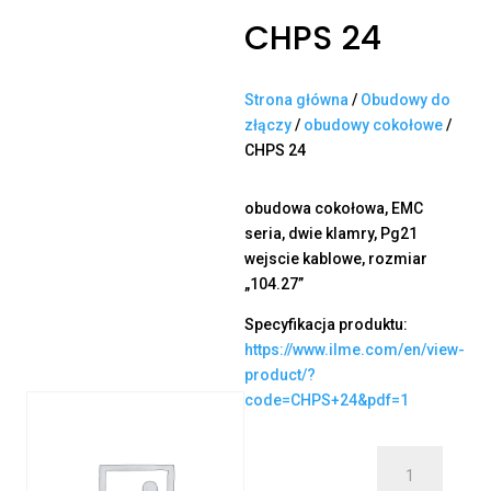
CHPS 24
Strona główna
/
Obudowy do
złączy
/
obudowy cokołowe
/
CHPS 24
obudowa cokołowa, EMC
seria, dwie klamry, Pg21
wejscie kablowe, rozmiar
„104.27”
Specyfikacja produktu:
https://www.ilme.com/en/view-
product/?
code=CHPS+24&pdf=1
ilość
CHPS