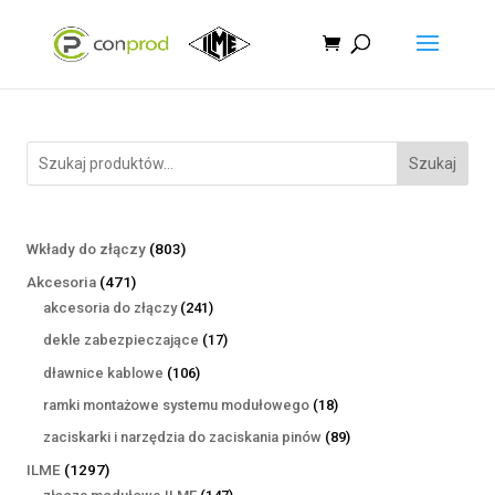
Szukaj
803
Wkłady do złączy
803
produkty
471
Akcesoria
471
produktów
241
akcesoria do złączy
241
produktów
17
dekle zabezpieczające
17
produktów
106
dławnice kablowe
106
produktów
18
ramki montażowe systemu modułowego
18
produktów
89
zaciskarki i narzędzia do zaciskania pinów
89
produktów
1297
ILME
1297
produktów
147