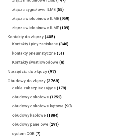
złącza modułowe ILME
147
produktów
55
złącza sygnałowe ILME
55
produktów
959
złącza wielopinowe ILME
959
produktów
109
złącza wielopinowe ILME
109
produktów
405
Kontakty do złączy
405
produktów
346
Kontakty i piny zaciskane
346
produktów
51
kontakty pneumatyczne
51
produktów
8
Kontakty światłowodowe
8
produktów
97
Narzędzia do złączy
97
produktów
3768
Obudowy do złączy
3768
produktów
179
dekle zabezpieczające
179
produktów
1252
obudowy cokołowe
1252
produkty
90
obudowy cokołowe kątowe
90
produktów
1884
obudowy kablowe
1884
produkty
291
obudowy panelowe
291
produktów
7
system COB
7