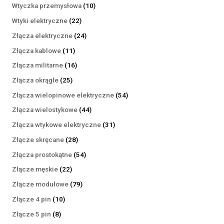
produktów
10
Wtyczka przemysłowa
10
produktów
22
Wtyki elektryczne
22
produkty
24
Złącza elektryczne
24
produkty
11
Złącza kablowe
11
produktów
16
Złącza militarne
16
produktów
25
Złącza okrągłe
25
produktów
54
Złącza wielopinowe elektryczne
54
produkty
44
Złącza wielostykowe
44
produkty
31
Złącza wtykowe elektryczne
31
produktów
28
Złącze skręcane
28
produktów
54
Złącza prostokątne
54
produkty
22
Złącze męskie
22
produkty
79
Złącze modułowe
79
produktów
10
Złącze 4 pin
10
produktów
8
Złącze 5 pin
8