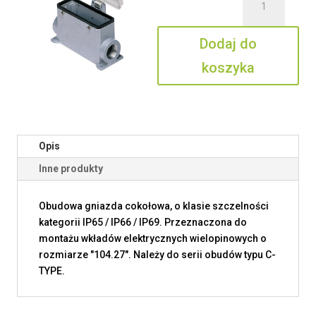
MAP
24
Dodaj do
CP32
koszyka
Opis
Inne produkty
Obudowa gniazda cokołowa, o klasie szczelności
kategorii IP65 / IP66 / IP69. Przeznaczona do
montażu wkładów elektrycznych wielopinowych o
rozmiarze "104.27". Należy do serii obudów typu C-
TYPE.