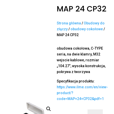
MAP 24 CP32
Strona główna
/
Obudowy do
złączy
/
obudowy cokołowe
/
MAP 24 CP32
obudowa cokołowa, C-TYPE
seria, na dwie klamry, M32
wejscie kablowe, rozmiar
„104.27”, wysoka konstrukcja,
pokrywa z tworzywa
Specyfikacja produktu:
https://www.ilme.com/en/view-
product/?
code=MAP+24+CP32&pdf=1
ilość