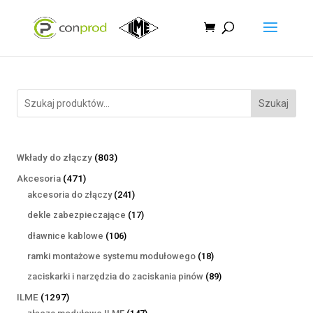
Szukaj
803
Wkłady do złączy
803
produkty
471
Akcesoria
471
produktów
241
akcesoria do złączy
241
produktów
17
dekle zabezpieczające
17
produktów
106
dławnice kablowe
106
produktów
18
ramki montażowe systemu modułowego
18
produktów
89
zaciskarki i narzędzia do zaciskania pinów
89
produktów
1297
ILME
1297
produktów
147