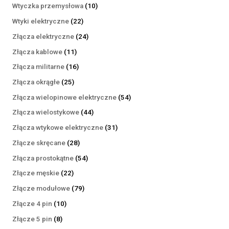
produktów
10
Wtyczka przemysłowa
10
produktów
22
Wtyki elektryczne
22
produkty
24
Złącza elektryczne
24
produkty
11
Złącza kablowe
11
produktów
16
Złącza militarne
16
produktów
25
Złącza okrągłe
25
produktów
54
Złącza wielopinowe elektryczne
54
produkty
44
Złącza wielostykowe
44
produkty
31
Złącza wtykowe elektryczne
31
produktów
28
Złącze skręcane
28
produktów
54
Złącza prostokątne
54
produkty
22
Złącze męskie
22
produkty
79
Złącze modułowe
79
produktów
10
Złącze 4 pin
10
produktów
8
Złącze 5 pin
8