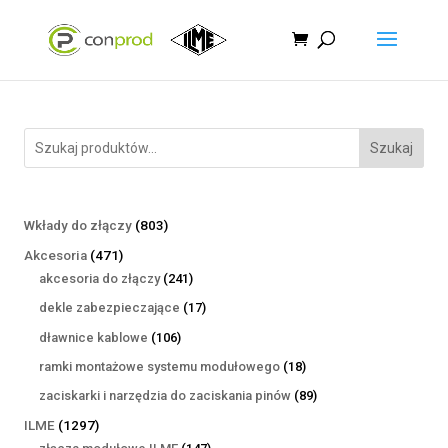
Szukaj
803
Wkłady do złączy
803
produkty
471
Akcesoria
471
produktów
241
akcesoria do złączy
241
produktów
17
dekle zabezpieczające
17
produktów
106
dławnice kablowe
106
produktów
18
ramki montażowe systemu modułowego
18
produktów
89
zaciskarki i narzędzia do zaciskania pinów
89
produktów
1297
ILME
1297
produktów
147