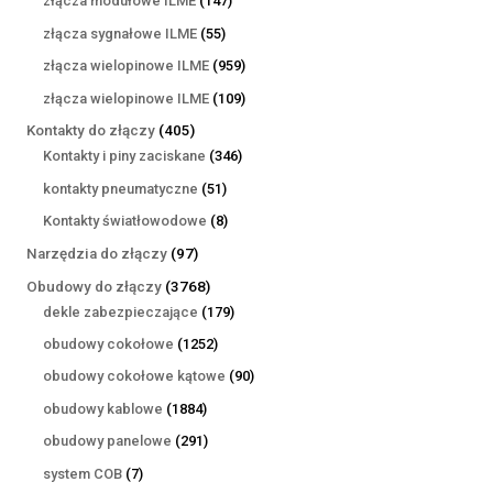
złącza modułowe ILME
147
produktów
55
złącza sygnałowe ILME
55
produktów
959
złącza wielopinowe ILME
959
produktów
109
złącza wielopinowe ILME
109
produktów
405
Kontakty do złączy
405
produktów
346
Kontakty i piny zaciskane
346
produktów
51
kontakty pneumatyczne
51
produktów
8
Kontakty światłowodowe
8
produktów
97
Narzędzia do złączy
97
produktów
3768
Obudowy do złączy
3768
produktów
179
dekle zabezpieczające
179
produktów
1252
obudowy cokołowe
1252
produkty
90
obudowy cokołowe kątowe
90
produktów
1884
obudowy kablowe
1884
produkty
291
obudowy panelowe
291
produktów
7
system COB
7