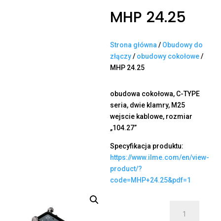
MHP 24.25
Strona główna
/
Obudowy do
złączy
/
obudowy cokołowe
/
MHP 24.25
obudowa cokołowa, C-TYPE
seria, dwie klamry, M25
wejscie kablowe, rozmiar
„104.27”
Specyfikacja produktu:
https://www.ilme.com/en/view-
product/?
code=MHP+24.25&pdf=1
ilość
MHP