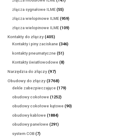
złącza modułowe ILME
147
produktów
55
złącza sygnałowe ILME
55
produktów
959
złącza wielopinowe ILME
959
produktów
109
złącza wielopinowe ILME
109
produktów
405
Kontakty do złączy
405
produktów
346
Kontakty i piny zaciskane
346
produktów
51
kontakty pneumatyczne
51
produktów
8
Kontakty światłowodowe
8
produktów
97
Narzędzia do złączy
97
produktów
3768
Obudowy do złączy
3768
produktów
179
dekle zabezpieczające
179
produktów
1252
obudowy cokołowe
1252
produkty
90
obudowy cokołowe kątowe
90
produktów
1884
obudowy kablowe
1884
produkty
291
obudowy panelowe
291
produktów
7
system COB
7