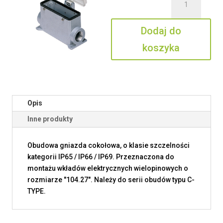
CAP
24
Dodaj do
CP29
koszyka
Opis
Inne produkty
Obudowa gniazda cokołowa, o klasie szczelności
kategorii IP65 / IP66 / IP69. Przeznaczona do
montażu wkładów elektrycznych wielopinowych o
rozmiarze "104.27". Należy do serii obudów typu C-
TYPE.