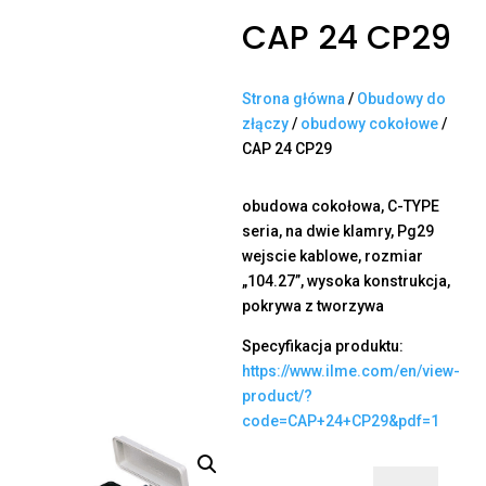
CAP 24 CP29
Strona główna
/
Obudowy do
złączy
/
obudowy cokołowe
/
CAP 24 CP29
obudowa cokołowa, C-TYPE
seria, na dwie klamry, Pg29
wejscie kablowe, rozmiar
„104.27”, wysoka konstrukcja,
pokrywa z tworzywa
Specyfikacja produktu:
https://www.ilme.com/en/view-
product/?
code=CAP+24+CP29&pdf=1
ilość