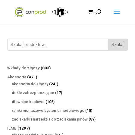
Szukaj
803
Wkłady do złączy
803
produkty
471
Akcesoria
471
produktów
241
akcesoria do złączy
241
produktów
17
dekle zabezpieczające
17
produktów
106
dławnice kablowe
106
produktów
18
ramki montażowe systemu modułowego
18
produktów
89
zaciskarki i narzędzia do zaciskania pinów
89
produktów
1297
ILME
1297
produktów
147