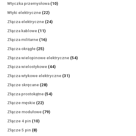
produktów
10
Wtyczka przemysłowa
10
produktów
22
Wtyki elektryczne
22
produkty
24
Złącza elektryczne
24
produkty
11
Złącza kablowe
11
produktów
16
Złącza militarne
16
produktów
25
Złącza okrągłe
25
produktów
54
Złącza wielopinowe elektryczne
54
produkty
44
Złącza wielostykowe
44
produkty
31
Złącza wtykowe elektryczne
31
produktów
28
Złącze skręcane
28
produktów
54
Złącza prostokątne
54
produkty
22
Złącze męskie
22
produkty
79
Złącze modułowe
79
produktów
10
Złącze 4 pin
10
produktów
8
Złącze 5 pin
8