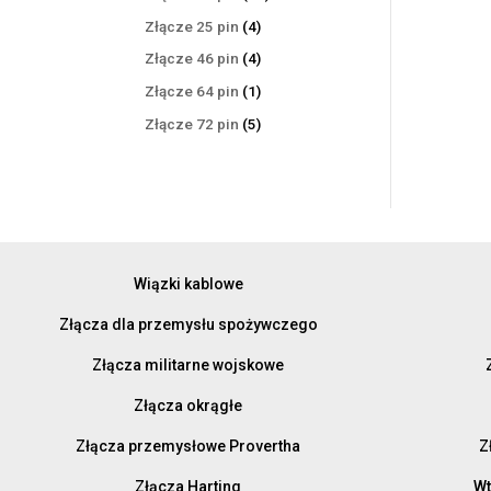
produktów
4
Złącze 25 pin
4
produkty
4
Złącze 46 pin
4
produkty
1
Złącze 64 pin
1
produkt
5
Złącze 72 pin
5
produktów
Wiązki kablowe
Złącza dla przemysłu spożywczego
Złącza militarne wojskowe
Złącza okrągłe
Złącza przemysłowe Provertha
Z
Złącza Harting
Wt