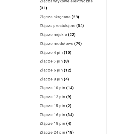
Złącza wtykowe elektryczne
31
31
produktów
28
Złącze skręcane
28
produktów
54
Złącza prostokątne
54
produkty
22
Złącze męskie
22
produkty
79
Złącze modułowe
79
produktów
10
Złącze 4 pin
10
produktów
8
Złącze 5 pin
8
produktów
12
Złącze 6 pin
12
produktów
4
Złącze 8 pin
4
produkty
14
Złącze 10 pin
14
produktów
9
Złącze 12 pin
9
produktów
2
Złącze 15 pin
2
produkty
34
Złącze 16 pin
34
produkty
4
Złącze 18 pin
4
produkty
18
Złącze 24 pin
18