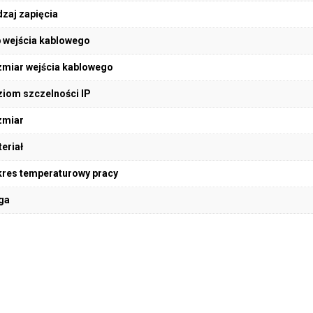
zaj zapięcia
 wejścia kablowego
miar wejścia kablowego
iom szczelności IP
zmiar
eriał
res temperaturowy pracy
ga