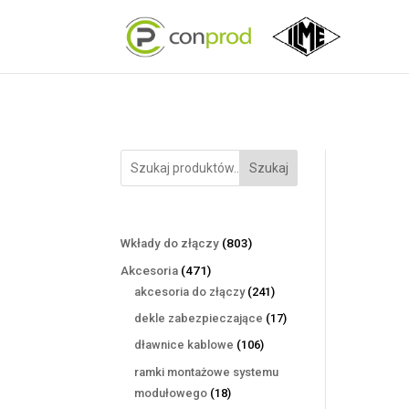
Szukaj
803
Wkłady do złączy
803
produkty
471
Akcesoria
471
produktów
241
akcesoria do złączy
241
produktów
17
dekle zabezpieczające
17
produktów
106
dławnice kablowe
106
produktów
ramki montażowe systemu
18
modułowego
18