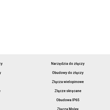
zy
Narzędzia do złączy
y
Obudowy do złączy
Złącza wielopinowe
e
Złącze skręcane
Obudowa IP65
Złącza Molex