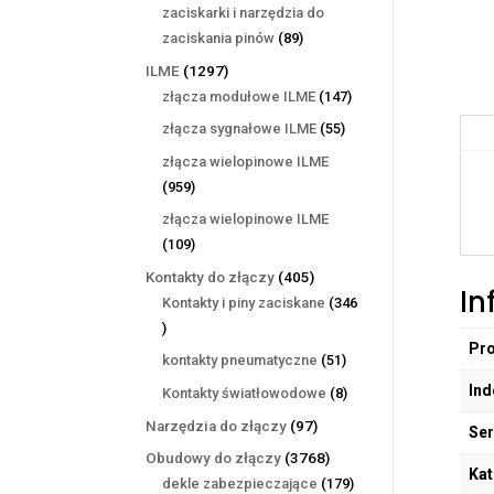
produktów
zaciskarki i narzędzia do
89
zaciskania pinów
89
produktów
1297
ILME
1297
produktów
147
złącza modułowe ILME
147
produktów
55
złącza sygnałowe ILME
55
produktów
złącza wielopinowe ILME
959
959
produktów
złącza wielopinowe ILME
109
109
produktów
405
Kontakty do złączy
405
In
produktów
Kontakty i piny zaciskane
346
346
Pr
produktów
51
kontakty pneumatyczne
51
produktów
Ind
8
Kontakty światłowodowe
8
produktów
97
Narzędzia do złączy
97
Ser
produktów
3768
Obudowy do złączy
3768
Kat
produktów
179
dekle zabezpieczające
179