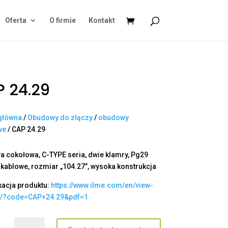
Oferta
O firmie
Kontakt
 24.29
główna
/
Obudowy do złączy
/
obudowy
we
/ CAP 24.29
 cokołowa, C-TYPE seria, dwie klamry, Pg29
 kablowe, rozmiar „104.27”, wysoka konstrukcja
kacja produktu:
https://www.ilme.com/en/view-
t/?code=CAP+24.29&pdf=1
ilość