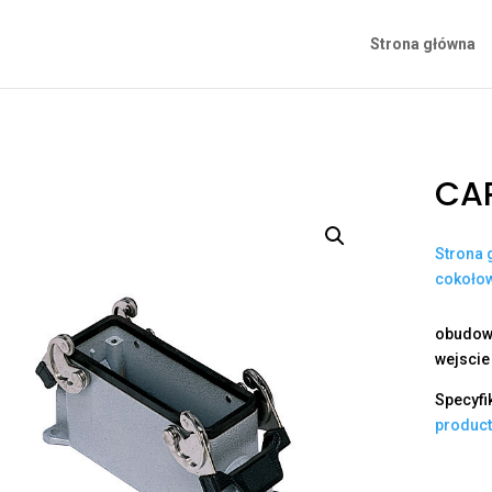
Strona główna
CAP
Strona 
cokoło
obudowa
wejscie
Specyfi
produc