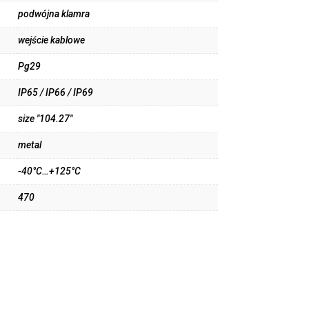
podwójna klamra
wejście kablowe
Pg29
IP65 / IP66 / IP69
size "104.27"
metal
-40°C…+125°C
470