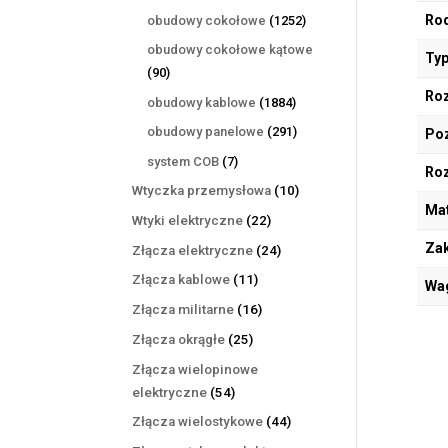
produktów
1252
Rod
obudowy cokołowe
1252
produkty
obudowy cokołowe kątowe
Typ
90
90
produktów
Roz
1884
obudowy kablowe
1884
produkty
291
obudowy panelowe
291
Poz
produktów
7
system COB
7
Ro
produktów
10
Wtyczka przemysłowa
10
Mat
produktów
22
Wtyki elektryczne
22
produkty
Zak
24
Złącza elektryczne
24
produkty
11
Złącza kablowe
11
Wa
produktów
16
Złącza militarne
16
produktów
25
Złącza okrągłe
25
produktów
Złącza wielopinowe
54
elektryczne
54
produkty
44
Złącza wielostykowe
44
produkty