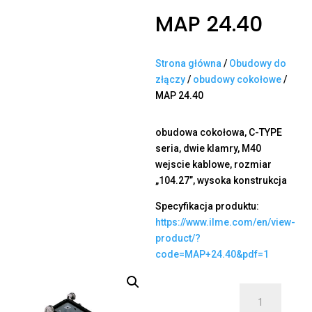
MAP 24.40
Strona główna
/
Obudowy do
złączy
/
obudowy cokołowe
/
MAP 24.40
obudowa cokołowa, C-TYPE
seria, dwie klamry, M40
wejscie kablowe, rozmiar
„104.27”, wysoka konstrukcja
Specyfikacja produktu:
https://www.ilme.com/en/view-
product/?
code=MAP+24.40&pdf=1
ilość
MAP