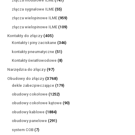
złącza modułowe ILME
147
produktów
55
złącza sygnałowe ILME
55
produktów
959
złącza wielopinowe ILME
959
produktów
109
złącza wielopinowe ILME
109
produktów
405
Kontakty do złączy
405
produktów
346
Kontakty i piny zaciskane
346
produktów
51
kontakty pneumatyczne
51
produktów
8
Kontakty światłowodowe
8
produktów
97
Narzędzia do złączy
97
produktów
3768
Obudowy do złączy
3768
produktów
179
dekle zabezpieczające
179
produktów
1252
obudowy cokołowe
1252
produkty
90
obudowy cokołowe kątowe
90
produktów
1884
obudowy kablowe
1884
produkty
291
obudowy panelowe
291
produktów
7
system COB
7