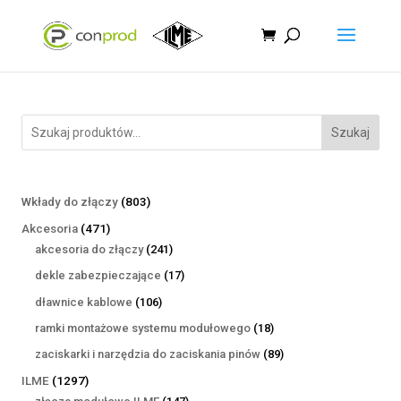
Szukaj
803
Wkłady do złączy
803
produkty
471
Akcesoria
471
produktów
241
akcesoria do złączy
241
produktów
17
dekle zabezpieczające
17
produktów
106
dławnice kablowe
106
produktów
18
ramki montażowe systemu modułowego
18
produktów
89
zaciskarki i narzędzia do zaciskania pinów
89
produktów
1297
ILME
1297
produktów
147