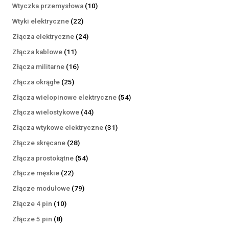
produktów
10
Wtyczka przemysłowa
10
produktów
22
Wtyki elektryczne
22
produkty
24
Złącza elektryczne
24
produkty
11
Złącza kablowe
11
produktów
16
Złącza militarne
16
produktów
25
Złącza okrągłe
25
produktów
54
Złącza wielopinowe elektryczne
54
produkty
44
Złącza wielostykowe
44
produkty
31
Złącza wtykowe elektryczne
31
produktów
28
Złącze skręcane
28
produktów
54
Złącza prostokątne
54
produkty
22
Złącze męskie
22
produkty
79
Złącze modułowe
79
produktów
10
Złącze 4 pin
10
produktów
8
Złącze 5 pin
8