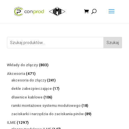
Szukaj
803
Wkłady do złączy
803
produkty
471
Akcesoria
471
produktów
241
akcesoria do złączy
241
produktów
17
dekle zabezpieczające
17
produktów
106
dławnice kablowe
106
produktów
18
ramki montażowe systemu modułowego
18
produktów
89
zaciskarki i narzędzia do zaciskania pinów
89
produktów
1297
ILME
1297
produktów
147