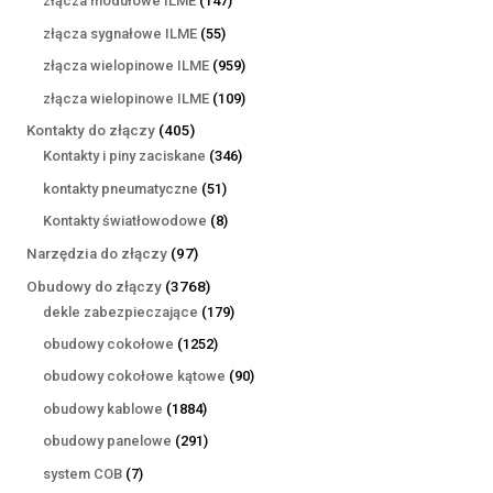
złącza modułowe ILME
147
produktów
55
złącza sygnałowe ILME
55
produktów
959
złącza wielopinowe ILME
959
produktów
109
złącza wielopinowe ILME
109
produktów
405
Kontakty do złączy
405
produktów
346
Kontakty i piny zaciskane
346
produktów
51
kontakty pneumatyczne
51
produktów
8
Kontakty światłowodowe
8
produktów
97
Narzędzia do złączy
97
produktów
3768
Obudowy do złączy
3768
produktów
179
dekle zabezpieczające
179
produktów
1252
obudowy cokołowe
1252
produkty
90
obudowy cokołowe kątowe
90
produktów
1884
obudowy kablowe
1884
produkty
291
obudowy panelowe
291
produktów
7
system COB
7