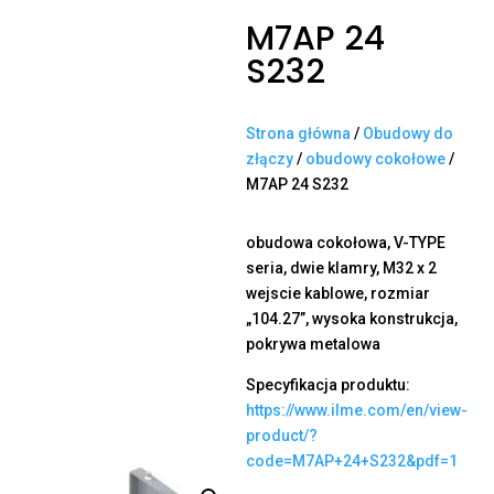
M7AP 24
S232
Strona główna
/
Obudowy do
złączy
/
obudowy cokołowe
/
M7AP 24 S232
obudowa cokołowa, V-TYPE
seria, dwie klamry, M32 x 2
wejscie kablowe, rozmiar
„104.27”, wysoka konstrukcja,
pokrywa metalowa
Specyfikacja produktu:
https://www.ilme.com/en/view-
product/?
code=M7AP+24+S232&pdf=1