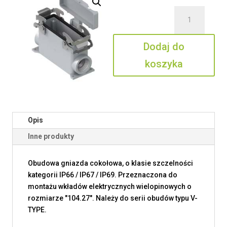
ilość
M7AP
24
Dodaj do
S232
koszyka
Opis
Inne produkty
Obudowa gniazda cokołowa, o klasie szczelności
kategorii IP66 / IP67 / IP69. Przeznaczona do
montażu wkładów elektrycznych wielopinowych o
rozmiarze "104.27". Należy do serii obudów typu V-
TYPE.