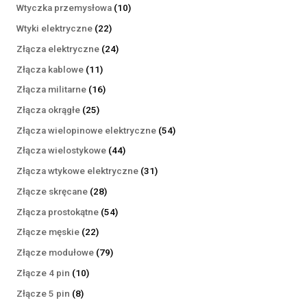
produktów
10
Wtyczka przemysłowa
10
produktów
22
Wtyki elektryczne
22
produkty
24
Złącza elektryczne
24
produkty
11
Złącza kablowe
11
produktów
16
Złącza militarne
16
produktów
25
Złącza okrągłe
25
produktów
54
Złącza wielopinowe elektryczne
54
produkty
44
Złącza wielostykowe
44
produkty
31
Złącza wtykowe elektryczne
31
produktów
28
Złącze skręcane
28
produktów
54
Złącza prostokątne
54
produkty
22
Złącze męskie
22
produkty
79
Złącze modułowe
79
produktów
10
Złącze 4 pin
10
produktów
8
Złącze 5 pin
8