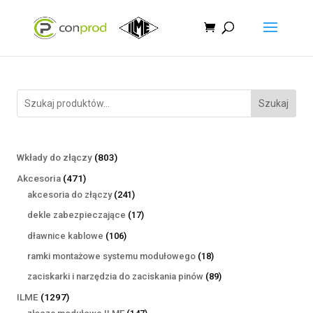
Szukaj
803
Wkłady do złączy
803
produkty
471
Akcesoria
471
produktów
241
akcesoria do złączy
241
produktów
17
dekle zabezpieczające
17
produktów
106
dławnice kablowe
106
produktów
18
ramki montażowe systemu modułowego
18
produktów
89
zaciskarki i narzędzia do zaciskania pinów
89
produktów
1297
ILME
1297
produktów
147