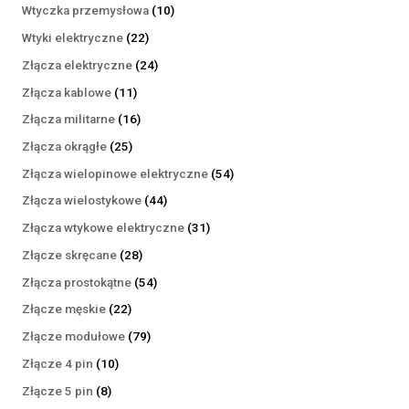
produktów
10
Wtyczka przemysłowa
10
produktów
22
Wtyki elektryczne
22
produkty
24
Złącza elektryczne
24
produkty
11
Złącza kablowe
11
produktów
16
Złącza militarne
16
produktów
25
Złącza okrągłe
25
produktów
54
Złącza wielopinowe elektryczne
54
produkty
44
Złącza wielostykowe
44
produkty
31
Złącza wtykowe elektryczne
31
produktów
28
Złącze skręcane
28
produktów
54
Złącza prostokątne
54
produkty
22
Złącze męskie
22
produkty
79
Złącze modułowe
79
produktów
10
Złącze 4 pin
10
produktów
8
Złącze 5 pin
8