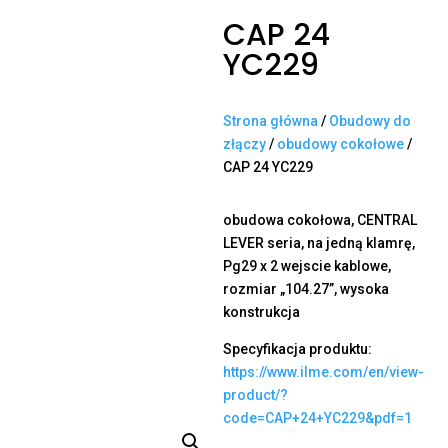
CAP 24
YC229
Strona główna
/
Obudowy do
złączy
/
obudowy cokołowe
/
CAP 24 YC229
obudowa cokołowa, CENTRAL
LEVER seria, na jedną klamrę,
Pg29 x 2 wejscie kablowe,
rozmiar „104.27”, wysoka
konstrukcja
Specyfikacja produktu:
https://www.ilme.com/en/view-
product/?
code=CAP+24+YC229&pdf=1