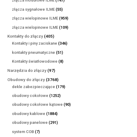
złącza modułowe ILME
147
produktów
55
złącza sygnałowe ILME
55
produktów
959
złącza wielopinowe ILME
959
produktów
109
złącza wielopinowe ILME
109
produktów
405
Kontakty do złączy
405
produktów
346
Kontakty i piny zaciskane
346
produktów
51
kontakty pneumatyczne
51
produktów
8
Kontakty światłowodowe
8
produktów
97
Narzędzia do złączy
97
produktów
3768
Obudowy do złączy
3768
produktów
179
dekle zabezpieczające
179
produktów
1252
obudowy cokołowe
1252
produkty
90
obudowy cokołowe kątowe
90
produktów
1884
obudowy kablowe
1884
produkty
291
obudowy panelowe
291
produktów
7
system COB
7