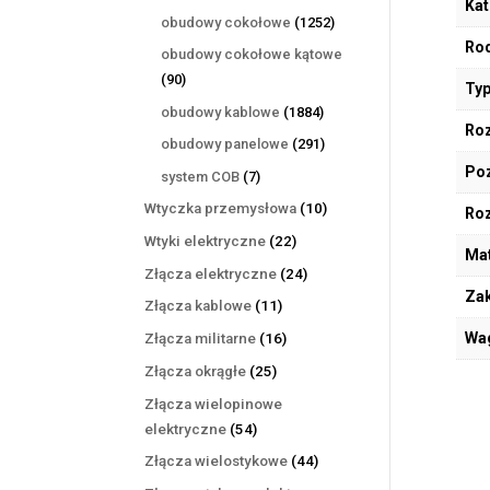
Kat
produktów
1252
obudowy cokołowe
1252
produkty
Rod
obudowy cokołowe kątowe
90
90
Typ
produktów
1884
obudowy kablowe
1884
Roz
produkty
291
obudowy panelowe
291
produktów
Poz
7
system COB
7
produktów
10
Wtyczka przemysłowa
10
Ro
produktów
22
Wtyki elektryczne
22
Mat
produkty
24
Złącza elektryczne
24
Zak
produkty
11
Złącza kablowe
11
produktów
16
Wa
Złącza militarne
16
produktów
25
Złącza okrągłe
25
produktów
Złącza wielopinowe
54
elektryczne
54
produkty
44
Złącza wielostykowe
44
produkty