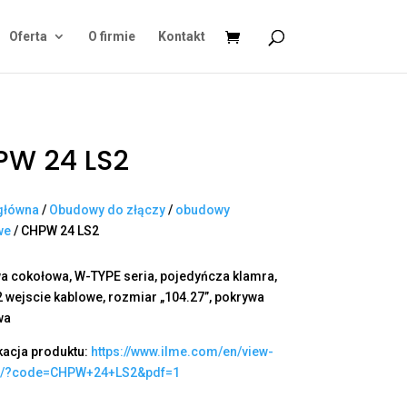
Oferta
O firmie
Kontakt
PW 24 LS2
główna
/
Obudowy do złączy
/
obudowy
we
/ CHPW 24 LS2
 cokołowa, W-TYPE seria, pojedyńcza klamra,
2 wejscie kablowe, rozmiar „104.27”, pokrywa
wa
kacja produktu:
https://www.ilme.com/en/view-
t/?code=CHPW+24+LS2&pdf=1