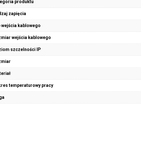
egoria produktu
zaj zapięcia
 wejścia kablowego
miar wejścia kablowego
iom szczelności IP
zmiar
eriał
res temperaturowy pracy
ga