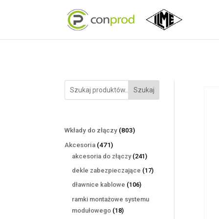
Szukaj
803
Wkłady do złączy
803
produkty
471
Akcesoria
471
produktów
241
akcesoria do złączy
241
produktów
17
dekle zabezpieczające
17
produktów
106
dławnice kablowe
106
produktów
ramki montażowe systemu
18
modułowego
18