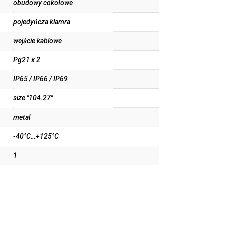
obudowy cokołowe
pojedyńcza klamra
wejście kablowe
Pg21 x 2
IP65 / IP66 / IP69
size "104.27"
metal
-40°C…+125°C
1