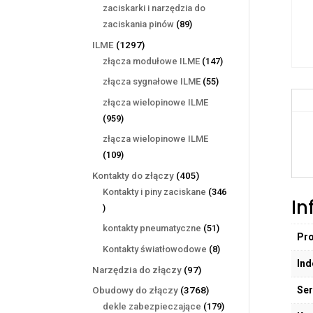
produktów
zaciskarki i narzędzia do
89
zaciskania pinów
89
produktów
1297
ILME
1297
produktów
147
złącza modułowe ILME
147
produktów
55
złącza sygnałowe ILME
55
produktów
złącza wielopinowe ILME
959
959
produktów
złącza wielopinowe ILME
109
109
produktów
405
Kontakty do złączy
405
produktów
Kontakty i piny zaciskane
346
In
346
produktów
51
kontakty pneumatyczne
51
Pr
produktów
8
Kontakty światłowodowe
8
Ind
produktów
97
Narzędzia do złączy
97
produktów
Ser
3768
Obudowy do złączy
3768
produktów
179
dekle zabezpieczające
179