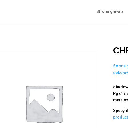
Strona główna
CH
Strona 
cokoło
obudowa
Pg21 x 
metalo
Specyfi
produc