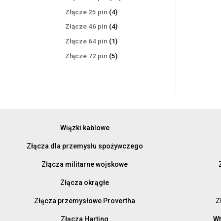
produktów
4
Złącze 25 pin
4
produkty
4
Złącze 46 pin
4
produkty
1
Złącze 64 pin
1
produkt
5
Złącze 72 pin
5
produktów
Wiązki kablowe
Złącza dla przemysłu spożywczego
Złącza militarne wojskowe
Złącza okrągłe
Złącza przemysłowe Provertha
Z
Złącza Harting
Wt