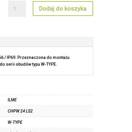
ilość
Dodaj do koszyka
CHPW
24
LS2
P66 / IP69. Przeznaczona do montażu
 do serii obudów typu W-TYPE.
ILME
CHPW 24 LS2
W-TYPE