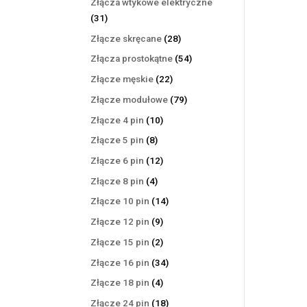
Złącza wtykowe elektryczne
31
31
produktów
28
Złącze skręcane
28
produktów
54
Złącza prostokątne
54
produkty
22
Złącze męskie
22
produkty
79
Złącze modułowe
79
produktów
10
Złącze 4 pin
10
produktów
8
Złącze 5 pin
8
produktów
12
Złącze 6 pin
12
produktów
4
Złącze 8 pin
4
produkty
14
Złącze 10 pin
14
produktów
9
Złącze 12 pin
9
produktów
2
Złącze 15 pin
2
produkty
34
Złącze 16 pin
34
produkty
4
Złącze 18 pin
4
produkty
18
Złącze 24 pin
18