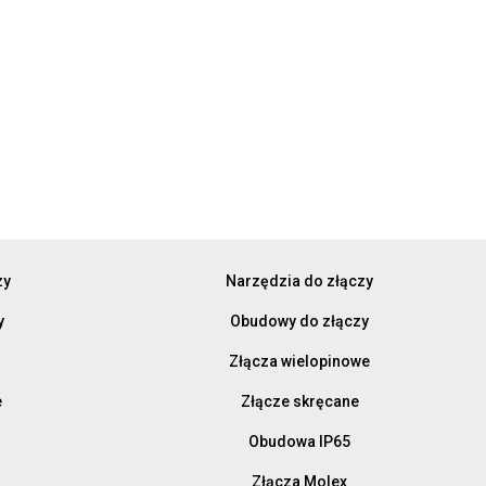
zy
Narzędzia do złączy
y
Obudowy do złączy
Złącza wielopinowe
e
Złącze skręcane
Obudowa IP65
Złącza Molex