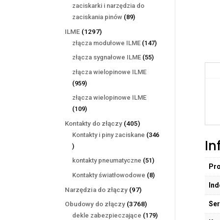
produktów
zaciskarki i narzędzia do
89
zaciskania pinów
89
produktów
1297
ILME
1297
produktów
147
złącza modułowe ILME
147
produktów
55
złącza sygnałowe ILME
55
produktów
złącza wielopinowe ILME
959
959
produktów
złącza wielopinowe ILME
109
109
produktów
405
Kontakty do złączy
405
produktów
Kontakty i piny zaciskane
346
In
346
produktów
51
kontakty pneumatyczne
51
Pr
produktów
8
Kontakty światłowodowe
8
Ind
produktów
97
Narzędzia do złączy
97
produktów
Ser
3768
Obudowy do złączy
3768
produktów
179
dekle zabezpieczające
179