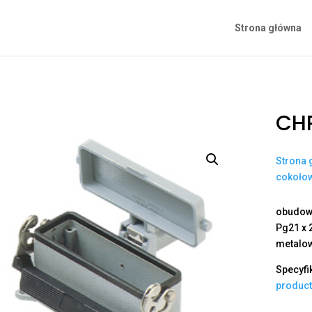
Strona główna
CHP
Strona 
cokoło
obudowa
Pg21 x 
metalo
Specyfi
produc