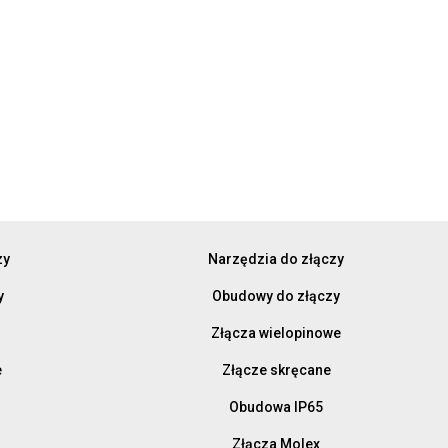
zy
Narzędzia do złączy
y
Obudowy do złączy
Złącza wielopinowe
e
Złącze skręcane
Obudowa IP65
Złącza Molex