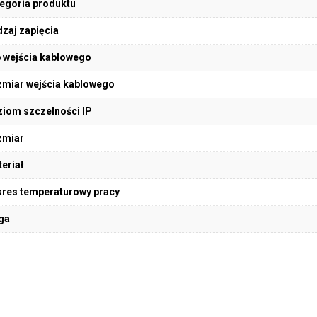
egoria produktu
zaj zapięcia
 wejścia kablowego
miar wejścia kablowego
iom szczelności IP
zmiar
eriał
res temperaturowy pracy
ga