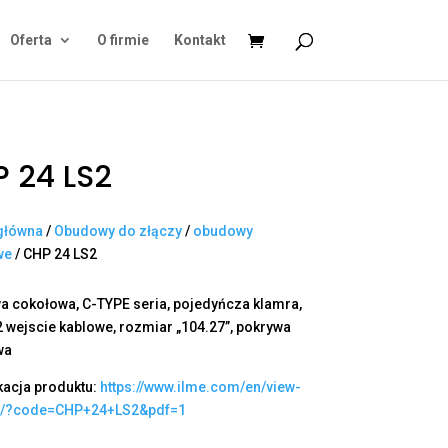
Oferta
O firmie
Kontakt
 24 LS2
główna
/
Obudowy do złączy
/
obudowy
we
/ CHP 24 LS2
 cokołowa, C-TYPE seria, pojedyńcza klamra,
2 wejscie kablowe, rozmiar „104.27”, pokrywa
wa
kacja produktu:
https://www.ilme.com/en/view-
t/?code=CHP+24+LS2&pdf=1