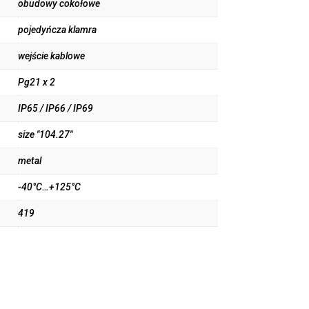
obudowy cokołowe
pojedyńcza klamra
wejście kablowe
Pg21 x 2
IP65 / IP66 / IP69
size "104.27"
metal
-40°C…+125°C
419