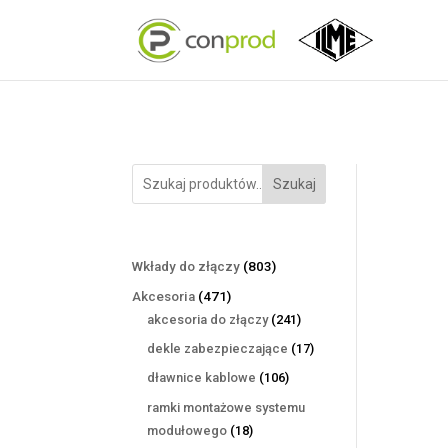
Szukaj
803
Wkłady do złączy
803
produkty
471
Akcesoria
471
produktów
241
akcesoria do złączy
241
produktów
17
dekle zabezpieczające
17
produktów
106
dławnice kablowe
106
produktów
ramki montażowe systemu
18
modułowego
18