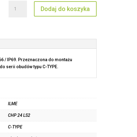
ilość
Dodaj do koszyka
CHP
24
LS2
P66 / IP69. Przeznaczona do montażu
do serii obudów typu C-TYPE.
ILME
CHP 24 LS2
C-TYPE