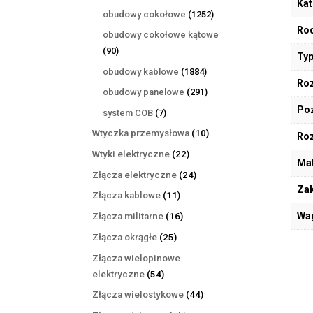
Kat
produktów
1252
obudowy cokołowe
1252
produkty
Rod
obudowy cokołowe kątowe
90
90
Typ
produktów
1884
obudowy kablowe
1884
Roz
produkty
291
obudowy panelowe
291
produktów
Poz
7
system COB
7
produktów
10
Wtyczka przemysłowa
10
Ro
produktów
22
Wtyki elektryczne
22
Mat
produkty
24
Złącza elektryczne
24
Zak
produkty
11
Złącza kablowe
11
produktów
16
Wa
Złącza militarne
16
produktów
25
Złącza okrągłe
25
produktów
Złącza wielopinowe
54
elektryczne
54
produkty
44
Złącza wielostykowe
44
produkty