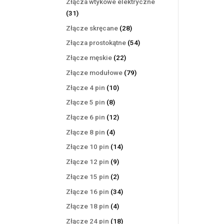
Złącza wtykowe elektryczne
31
31
produktów
28
Złącze skręcane
28
produktów
54
Złącza prostokątne
54
produkty
22
Złącze męskie
22
produkty
79
Złącze modułowe
79
produktów
10
Złącze 4 pin
10
produktów
8
Złącze 5 pin
8
produktów
12
Złącze 6 pin
12
produktów
4
Złącze 8 pin
4
produkty
14
Złącze 10 pin
14
produktów
9
Złącze 12 pin
9
produktów
2
Złącze 15 pin
2
produkty
34
Złącze 16 pin
34
produkty
4
Złącze 18 pin
4
produkty
18
Złącze 24 pin
18