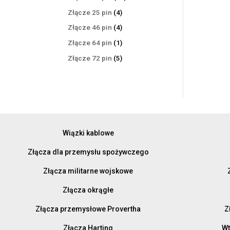
produktów
4
Złącze 25 pin
4
produkty
4
Złącze 46 pin
4
produkty
1
Złącze 64 pin
1
produkt
5
Złącze 72 pin
5
produktów
Wiązki kablowe
Złącza dla przemysłu spożywczego
Złącza militarne wojskowe
Złącza okrągłe
Złącza przemysłowe Provertha
Z
Złącza Harting
Wt