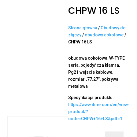
CHPW 16 LS
Strona główna
/
Obudowy do
złączy
/
obudowy cokołowe
/
CHPW 16 LS
obudowa cokołowa, W-TYPE
seria, pojedyńcza klamra,
Pg21 wejscie kablowe,
rozmiar „77.27”, pokrywa
metalowa
Specyfikacja produktu:
https://www.ilme.com/en/view-
product/?
code=CHPW+16+LS&pdf=1
ilość