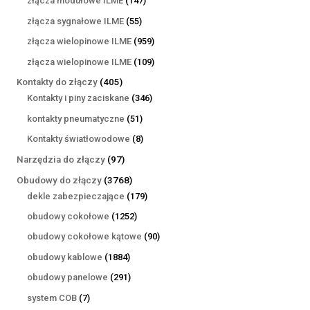
złącza modułowe ILME
147
produktów
55
złącza sygnałowe ILME
55
produktów
959
złącza wielopinowe ILME
959
produktów
109
złącza wielopinowe ILME
109
produktów
405
Kontakty do złączy
405
produktów
346
Kontakty i piny zaciskane
346
produktów
51
kontakty pneumatyczne
51
produktów
8
Kontakty światłowodowe
8
produktów
97
Narzędzia do złączy
97
produktów
3768
Obudowy do złączy
3768
produktów
179
dekle zabezpieczające
179
produktów
1252
obudowy cokołowe
1252
produkty
90
obudowy cokołowe kątowe
90
produktów
1884
obudowy kablowe
1884
produkty
291
obudowy panelowe
291
produktów
7
system COB
7