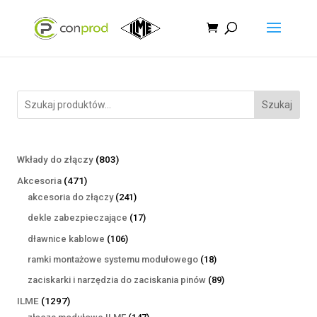
Szukaj
803
Wkłady do złączy
803
produkty
471
Akcesoria
471
produktów
241
akcesoria do złączy
241
produktów
17
dekle zabezpieczające
17
produktów
106
dławnice kablowe
106
produktów
18
ramki montażowe systemu modułowego
18
produktów
89
zaciskarki i narzędzia do zaciskania pinów
89
produktów
1297
ILME
1297
produktów
147