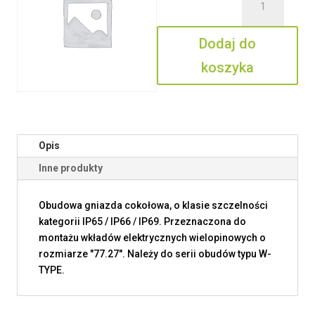
CHPW
16
Dodaj do
LS
koszyka
Opis
Inne produkty
Obudowa gniazda cokołowa, o klasie szczelności
kategorii IP65 / IP66 / IP69. Przeznaczona do
montażu wkładów elektrycznych wielopinowych o
rozmiarze "77.27". Należy do serii obudów typu W-
TYPE.