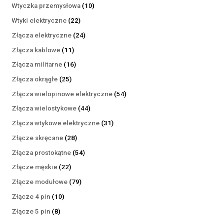
produktów
10
Wtyczka przemysłowa
10
produktów
22
Wtyki elektryczne
22
produkty
24
Złącza elektryczne
24
produkty
11
Złącza kablowe
11
produktów
16
Złącza militarne
16
produktów
25
Złącza okrągłe
25
produktów
54
Złącza wielopinowe elektryczne
54
produkty
44
Złącza wielostykowe
44
produkty
31
Złącza wtykowe elektryczne
31
produktów
28
Złącze skręcane
28
produktów
54
Złącza prostokątne
54
produkty
22
Złącze męskie
22
produkty
79
Złącze modułowe
79
produktów
10
Złącze 4 pin
10
produktów
8
Złącze 5 pin
8