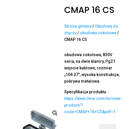
CMAP 16 CS
Strona główna
/
Obudowy do
złączy
/
obudowy cokołowe
/
CMAP 16 CS
obudowa cokołowa, 830V
seria, na dwie klamry, Pg21
wejscie kablowe, rozmiar
„104.27”, wysoka konstrukcja,
pokrywa metalowa
Specyfikacja produktu:
https://www.ilme.com/en/view-
product/?
code=CMAP+16+CS&pdf=1
ilość