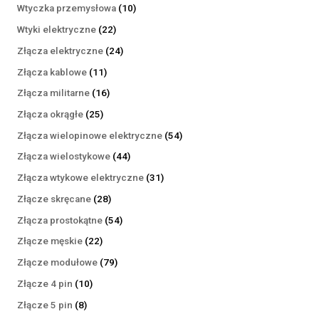
produktów
10
Wtyczka przemysłowa
10
produktów
22
Wtyki elektryczne
22
produkty
24
Złącza elektryczne
24
produkty
11
Złącza kablowe
11
produktów
16
Złącza militarne
16
produktów
25
Złącza okrągłe
25
produktów
54
Złącza wielopinowe elektryczne
54
produkty
44
Złącza wielostykowe
44
produkty
31
Złącza wtykowe elektryczne
31
produktów
28
Złącze skręcane
28
produktów
54
Złącza prostokątne
54
produkty
22
Złącze męskie
22
produkty
79
Złącze modułowe
79
produktów
10
Złącze 4 pin
10
produktów
8
Złącze 5 pin
8