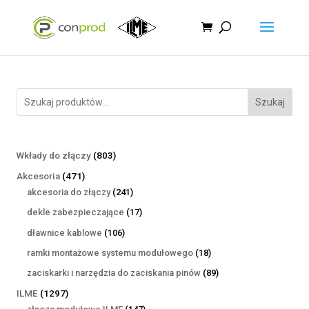
Szukaj
803
Wkłady do złączy
803
produkty
471
Akcesoria
471
produktów
241
akcesoria do złączy
241
produktów
17
dekle zabezpieczające
17
produktów
106
dławnice kablowe
106
produktów
18
ramki montażowe systemu modułowego
18
produktów
89
zaciskarki i narzędzia do zaciskania pinów
89
produktów
1297
ILME
1297
produktów
147