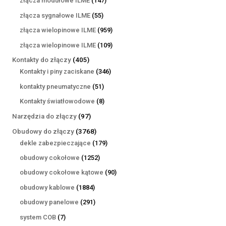
złącza modułowe ILME
147
produktów
55
złącza sygnałowe ILME
55
produktów
959
złącza wielopinowe ILME
959
produktów
109
złącza wielopinowe ILME
109
produktów
405
Kontakty do złączy
405
produktów
346
Kontakty i piny zaciskane
346
produktów
51
kontakty pneumatyczne
51
produktów
8
Kontakty światłowodowe
8
produktów
97
Narzędzia do złączy
97
produktów
3768
Obudowy do złączy
3768
produktów
179
dekle zabezpieczające
179
produktów
1252
obudowy cokołowe
1252
produkty
90
obudowy cokołowe kątowe
90
produktów
1884
obudowy kablowe
1884
produkty
291
obudowy panelowe
291
produktów
7
system COB
7