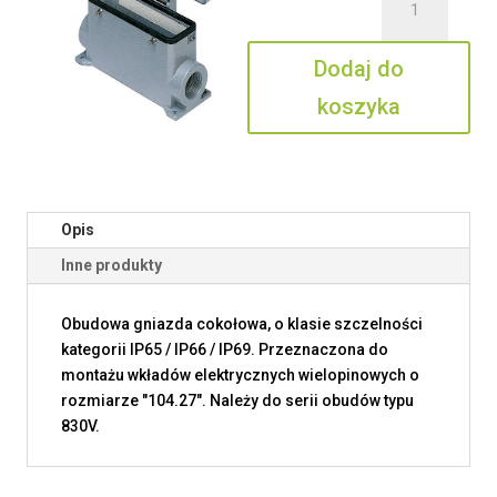
CMAP
16
Dodaj do
CS
koszyka
Opis
Inne produkty
Obudowa gniazda cokołowa, o klasie szczelności
kategorii IP65 / IP66 / IP69. Przeznaczona do
montażu wkładów elektrycznych wielopinowych o
rozmiarze "104.27". Należy do serii obudów typu
830V.