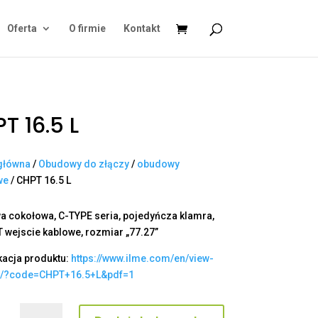
Oferta
O firmie
Kontakt
T 16.5 L
główna
/
Obudowy do złączy
/
obudowy
we
/ CHPT 16.5 L
 cokołowa, C-TYPE seria, pojedyńcza klamra,
T wejscie kablowe, rozmiar „77.27”
kacja produktu:
https://www.ilme.com/en/view-
t/?code=CHPT+16.5+L&pdf=1
ilość