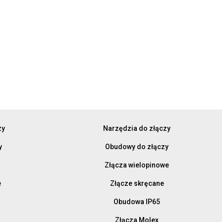
zy
Narzędzia do złączy
y
Obudowy do złączy
Złącza wielopinowe
e
Złącze skręcane
Obudowa IP65
Złącza Molex