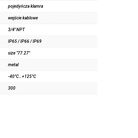
pojedyńcza klamra
wejście kablowe
3/4'' NPT
IP65 / IP66 / IP69
size "77.27"
metal
-40°C…+125°C
300