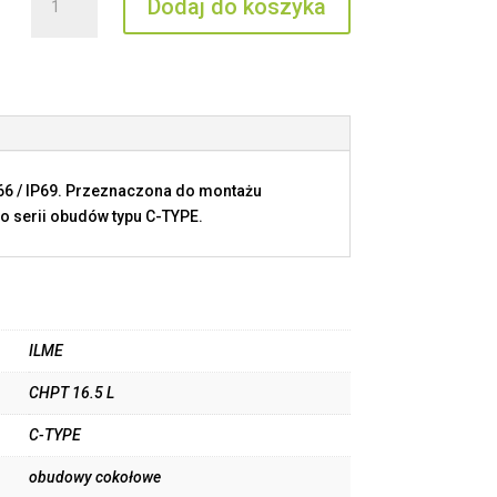
Dodaj do koszyka
CHPT
16.5
L
P66 / IP69. Przeznaczona do montażu
o serii obudów typu C-TYPE.
ILME
CHPT 16.5 L
C-TYPE
obudowy cokołowe