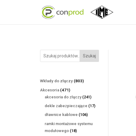
Szukaj
803
Wkłady do złączy
803
produkty
471
Akcesoria
471
produktów
241
akcesoria do złączy
241
produktów
17
dekle zabezpieczające
17
produktów
106
dławnice kablowe
106
produktów
ramki montażowe systemu
18
modułowego
18