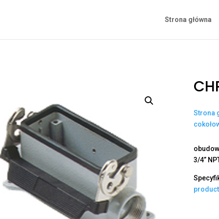
Strona główna
CHP
Strona 
cokoło
obudowa
3/4” NP
Specyfi
produc