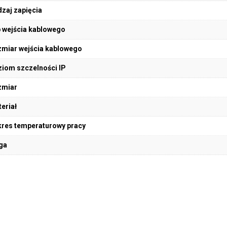
zaj zapięcia
 wejścia kablowego
miar wejścia kablowego
iom szczelności IP
zmiar
eriał
res temperaturowy pracy
ga