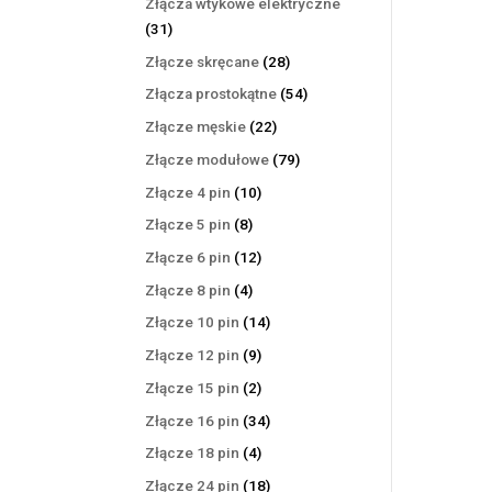
Złącza wtykowe elektryczne
31
31
produktów
28
Złącze skręcane
28
produktów
54
Złącza prostokątne
54
produkty
22
Złącze męskie
22
produkty
79
Złącze modułowe
79
produktów
10
Złącze 4 pin
10
produktów
8
Złącze 5 pin
8
produktów
12
Złącze 6 pin
12
produktów
4
Złącze 8 pin
4
produkty
14
Złącze 10 pin
14
produktów
9
Złącze 12 pin
9
produktów
2
Złącze 15 pin
2
produkty
34
Złącze 16 pin
34
produkty
4
Złącze 18 pin
4
produkty
18
Złącze 24 pin
18