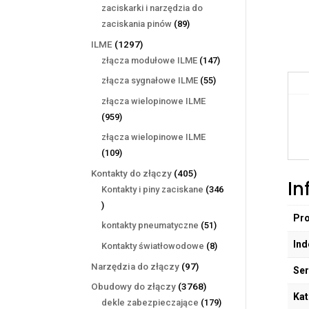
produktów
zaciskarki i narzędzia do
89
zaciskania pinów
89
produktów
1297
ILME
1297
produktów
147
złącza modułowe ILME
147
produktów
55
złącza sygnałowe ILME
55
produktów
złącza wielopinowe ILME
959
959
produktów
złącza wielopinowe ILME
109
109
produktów
405
Kontakty do złączy
405
In
produktów
Kontakty i piny zaciskane
346
346
Pr
produktów
51
kontakty pneumatyczne
51
produktów
Ind
8
Kontakty światłowodowe
8
produktów
97
Narzędzia do złączy
97
Ser
produktów
3768
Obudowy do złączy
3768
Kat
produktów
179
dekle zabezpieczające
179