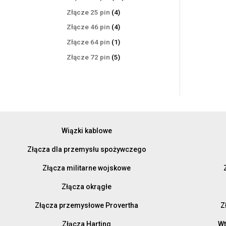
produktów
4
Złącze 25 pin
4
produkty
4
Złącze 46 pin
4
produkty
1
Złącze 64 pin
1
produkt
5
Złącze 72 pin
5
produktów
Wiązki kablowe
Złącza dla przemysłu spożywczego
Złącza militarne wojskowe
Złącza okrągłe
Złącza przemysłowe Provertha
Z
Złącza Harting
Wt