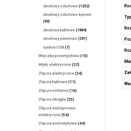
produktów
1252
Rod
obudowy cokołowe
1252
produkty
obudowy cokołowe kątowe
Typ
90
90
produktów
Roz
1884
obudowy kablowe
1884
produkty
291
obudowy panelowe
291
Poz
produktów
7
system COB
7
Ro
produktów
10
Wtyczka przemysłowa
10
Mat
produktów
22
Wtyki elektryczne
22
produkty
Zak
24
Złącza elektryczne
24
produkty
11
Złącza kablowe
11
Wa
produktów
16
Złącza militarne
16
produktów
25
Złącza okrągłe
25
produktów
Złącza wielopinowe
54
elektryczne
54
produkty
44
Złącza wielostykowe
44
produkty