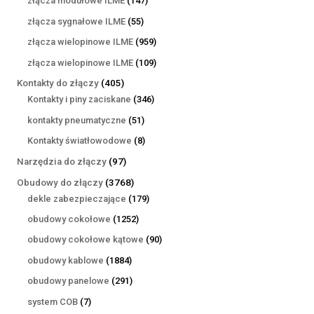
złącza modułowe ILME
147
produktów
55
złącza sygnałowe ILME
55
produktów
959
złącza wielopinowe ILME
959
produktów
109
złącza wielopinowe ILME
109
produktów
405
Kontakty do złączy
405
produktów
346
Kontakty i piny zaciskane
346
produktów
51
kontakty pneumatyczne
51
produktów
8
Kontakty światłowodowe
8
produktów
97
Narzędzia do złączy
97
produktów
3768
Obudowy do złączy
3768
produktów
179
dekle zabezpieczające
179
produktów
1252
obudowy cokołowe
1252
produkty
90
obudowy cokołowe kątowe
90
produktów
1884
obudowy kablowe
1884
produkty
291
obudowy panelowe
291
produktów
7
system COB
7