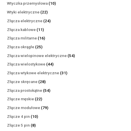
produktów
10
Wtyczka przemysłowa
10
produktów
22
Wtyki elektryczne
22
produkty
24
Złącza elektryczne
24
produkty
11
Złącza kablowe
11
produktów
16
Złącza militarne
16
produktów
25
Złącza okrągłe
25
produktów
54
Złącza wielopinowe elektryczne
54
produkty
44
Złącza wielostykowe
44
produkty
31
Złącza wtykowe elektryczne
31
produktów
28
Złącze skręcane
28
produktów
54
Złącza prostokątne
54
produkty
22
Złącze męskie
22
produkty
79
Złącze modułowe
79
produktów
10
Złącze 4 pin
10
produktów
8
Złącze 5 pin
8