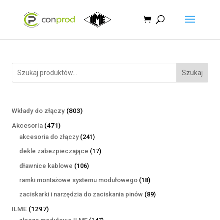
Szukaj
803
Wkłady do złączy
803
produkty
471
Akcesoria
471
produktów
241
akcesoria do złączy
241
produktów
17
dekle zabezpieczające
17
produktów
106
dławnice kablowe
106
produktów
18
ramki montażowe systemu modułowego
18
produktów
89
zaciskarki i narzędzia do zaciskania pinów
89
produktów
1297
ILME
1297
produktów
147