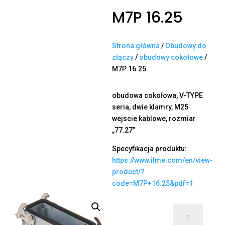
M7P 16.25
Strona główna
/
Obudowy do
złączy
/
obudowy cokołowe
/
M7P 16.25
obudowa cokołowa, V-TYPE
seria, dwie klamry, M25
wejscie kablowe, rozmiar
„77.27”
Specyfikacja produktu:
https://www.ilme.com/en/view-
product/?
code=M7P+16.25&pdf=1
ilość
M7P