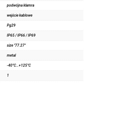
podwójna klamra
wejście kablowe
Pg29
IP65 / IP66 / IP69
size "77.27"
metal
-40°C…+125°C
1