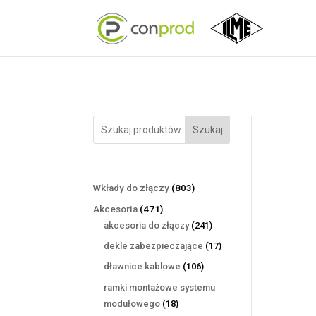
Szukaj
803
Wkłady do złączy
803
produkty
471
Akcesoria
471
produktów
241
akcesoria do złączy
241
produktów
17
dekle zabezpieczające
17
produktów
106
dławnice kablowe
106
produktów
ramki montażowe systemu
18
modułowego
18