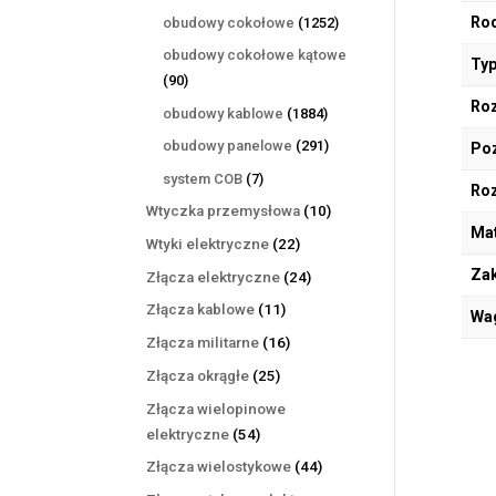
produktów
1252
Rod
obudowy cokołowe
1252
produkty
obudowy cokołowe kątowe
Typ
90
90
produktów
Roz
1884
obudowy kablowe
1884
produkty
291
obudowy panelowe
291
Poz
produktów
7
system COB
7
Ro
produktów
10
Wtyczka przemysłowa
10
Mat
produktów
22
Wtyki elektryczne
22
produkty
Zak
24
Złącza elektryczne
24
produkty
11
Złącza kablowe
11
Wa
produktów
16
Złącza militarne
16
produktów
25
Złącza okrągłe
25
produktów
Złącza wielopinowe
54
elektryczne
54
produkty
44
Złącza wielostykowe
44
produkty