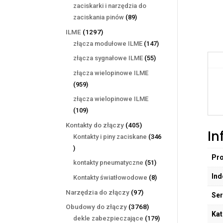
produktów
zaciskarki i narzędzia do
89
zaciskania pinów
89
produktów
1297
ILME
1297
produktów
147
złącza modułowe ILME
147
produktów
55
złącza sygnałowe ILME
55
produktów
złącza wielopinowe ILME
959
959
produktów
złącza wielopinowe ILME
109
109
produktów
405
Kontakty do złączy
405
In
produktów
Kontakty i piny zaciskane
346
346
Pr
produktów
51
kontakty pneumatyczne
51
produktów
Ind
8
Kontakty światłowodowe
8
produktów
97
Narzędzia do złączy
97
Ser
produktów
3768
Obudowy do złączy
3768
Kat
produktów
179
dekle zabezpieczające
179