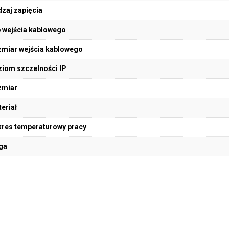
zaj zapięcia
 wejścia kablowego
miar wejścia kablowego
iom szczelności IP
zmiar
eriał
res temperaturowy pracy
ga