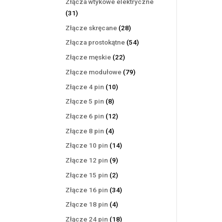
Złącza wtykowe elektryczne
31
31
produktów
28
Złącze skręcane
28
produktów
54
Złącza prostokątne
54
produkty
22
Złącze męskie
22
produkty
79
Złącze modułowe
79
produktów
10
Złącze 4 pin
10
produktów
8
Złącze 5 pin
8
produktów
12
Złącze 6 pin
12
produktów
4
Złącze 8 pin
4
produkty
14
Złącze 10 pin
14
produktów
9
Złącze 12 pin
9
produktów
2
Złącze 15 pin
2
produkty
34
Złącze 16 pin
34
produkty
4
Złącze 18 pin
4
produkty
18
Złącze 24 pin
18