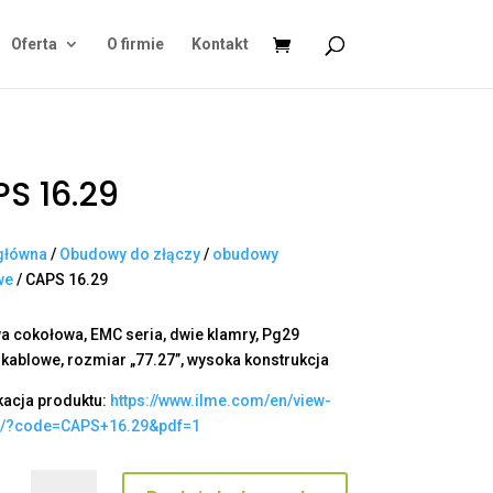
Oferta
O firmie
Kontakt
S 16.29
główna
/
Obudowy do złączy
/
obudowy
we
/ CAPS 16.29
 cokołowa, EMC seria, dwie klamry, Pg29
 kablowe, rozmiar „77.27”, wysoka konstrukcja
kacja produktu:
https://www.ilme.com/en/view-
t/?code=CAPS+16.29&pdf=1
ilość