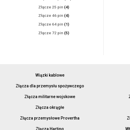
produktów
4
Złącze 25 pin
4
produkty
4
Złącze 46 pin
4
produkty
1
Złącze 64 pin
1
produkt
5
Złącze 72 pin
5
produktów
Wiązki kablowe
Złącza dla przemysłu spożywczego
Złącza militarne wojskowe
Złącza okrągłe
Złącza przemysłowe Provertha
Z
Złącza Harting
Wt