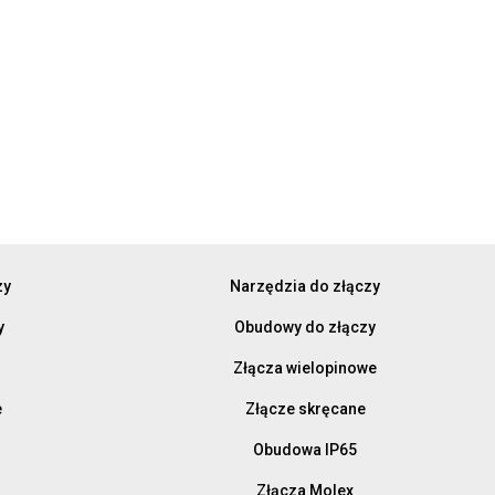
zy
Narzędzia do złączy
y
Obudowy do złączy
Złącza wielopinowe
e
Złącze skręcane
Obudowa IP65
Złącza Molex