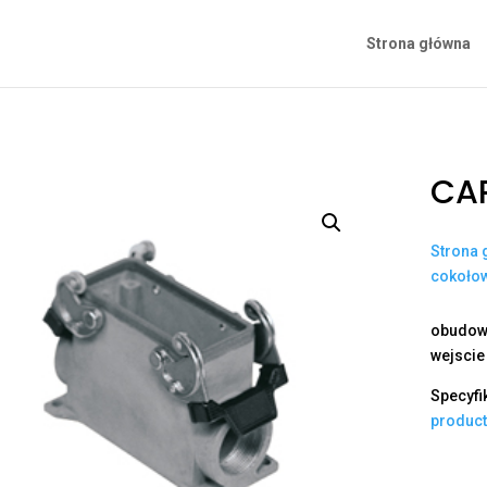
Strona główna
CAP
Strona 
cokoło
obudowa
wejscie
Specyfi
produc