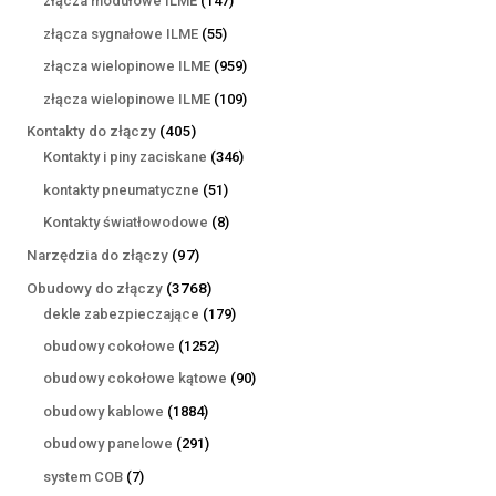
złącza modułowe ILME
147
produktów
55
złącza sygnałowe ILME
55
produktów
959
złącza wielopinowe ILME
959
produktów
109
złącza wielopinowe ILME
109
produktów
405
Kontakty do złączy
405
produktów
346
Kontakty i piny zaciskane
346
produktów
51
kontakty pneumatyczne
51
produktów
8
Kontakty światłowodowe
8
produktów
97
Narzędzia do złączy
97
produktów
3768
Obudowy do złączy
3768
produktów
179
dekle zabezpieczające
179
produktów
1252
obudowy cokołowe
1252
produkty
90
obudowy cokołowe kątowe
90
produktów
1884
obudowy kablowe
1884
produkty
291
obudowy panelowe
291
produktów
7
system COB
7