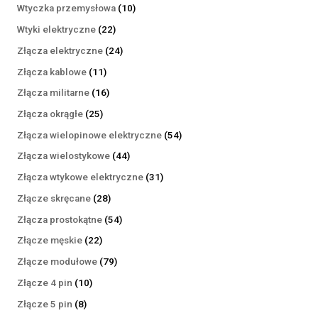
produktów
10
Wtyczka przemysłowa
10
produktów
22
Wtyki elektryczne
22
produkty
24
Złącza elektryczne
24
produkty
11
Złącza kablowe
11
produktów
16
Złącza militarne
16
produktów
25
Złącza okrągłe
25
produktów
54
Złącza wielopinowe elektryczne
54
produkty
44
Złącza wielostykowe
44
produkty
31
Złącza wtykowe elektryczne
31
produktów
28
Złącze skręcane
28
produktów
54
Złącza prostokątne
54
produkty
22
Złącze męskie
22
produkty
79
Złącze modułowe
79
produktów
10
Złącze 4 pin
10
produktów
8
Złącze 5 pin
8