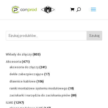
Szukaj
803
Wkłady do złączy
803
produkty
471
Akcesoria
471
produktów
241
akcesoria do złączy
241
produktów
17
dekle zabezpieczające
17
produktów
106
dławnice kablowe
106
produktów
18
ramki montażowe systemu modułowego
18
produktów
89
zaciskarki i narzędzia do zaciskania pinów
89
produktów
1297
ILME
1297
produktów
147