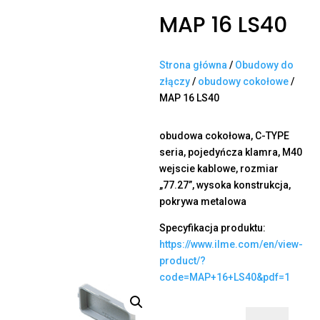
MAP 16 LS40
Strona główna
/
Obudowy do
złączy
/
obudowy cokołowe
/
MAP 16 LS40
obudowa cokołowa, C-TYPE
seria, pojedyńcza klamra, M40
wejscie kablowe, rozmiar
„77.27”, wysoka konstrukcja,
pokrywa metalowa
Specyfikacja produktu:
https://www.ilme.com/en/view-
product/?
code=MAP+16+LS40&pdf=1
ilość