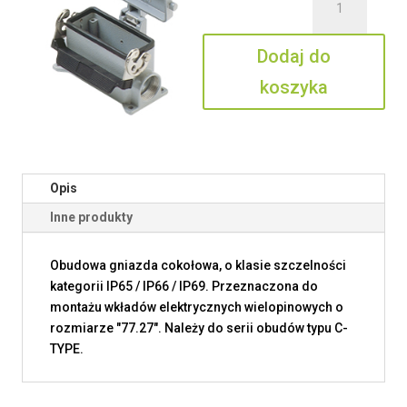
MAP
16
Dodaj do
LS40
koszyka
Opis
Inne produkty
Obudowa gniazda cokołowa, o klasie szczelności
kategorii IP65 / IP66 / IP69. Przeznaczona do
montażu wkładów elektrycznych wielopinowych o
rozmiarze "77.27". Należy do serii obudów typu C-
TYPE.