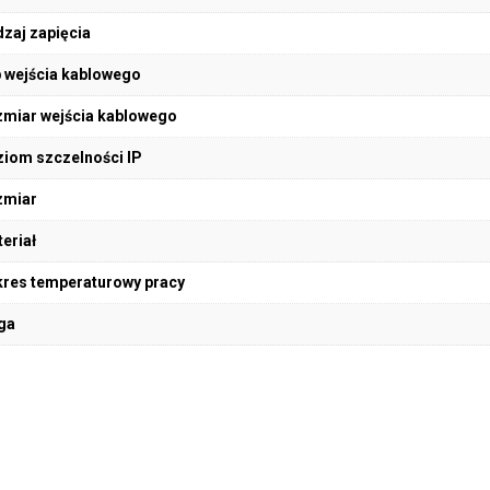
zaj zapięcia
 wejścia kablowego
miar wejścia kablowego
iom szczelności IP
zmiar
eriał
res temperaturowy pracy
ga