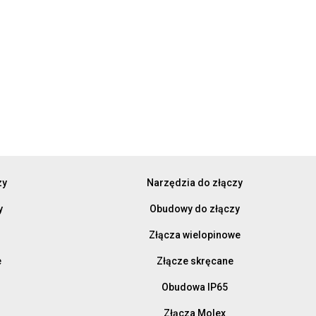
zy
Narzędzia do złączy
y
Obudowy do złączy
Złącza wielopinowe
e
Złącze skręcane
Obudowa IP65
Złącza Molex