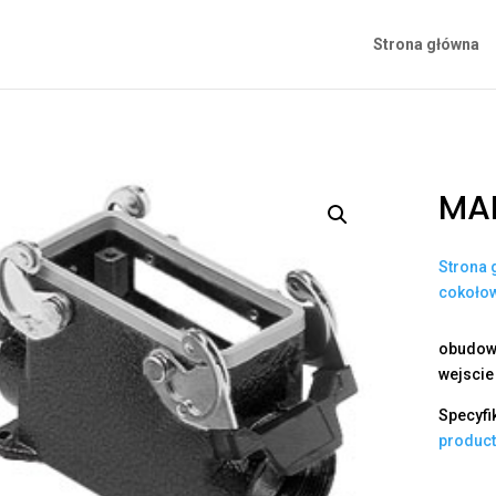
Strona główna
MA
Strona 
cokoło
obudowa
wejscie
Specyfi
produc