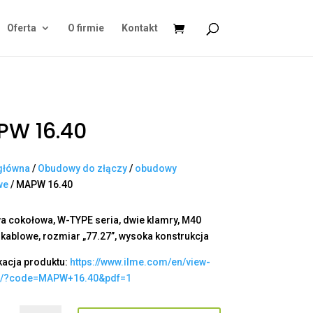
Oferta
O firmie
Kontakt
PW 16.40
główna
/
Obudowy do złączy
/
obudowy
we
/ MAPW 16.40
 cokołowa, W-TYPE seria, dwie klamry, M40
 kablowe, rozmiar „77.27”, wysoka konstrukcja
kacja produktu:
https://www.ilme.com/en/view-
t/?code=MAPW+16.40&pdf=1
ilość