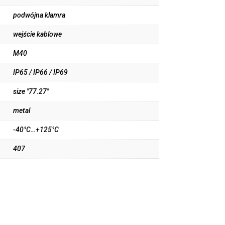
podwójna klamra
wejście kablowe
M40
IP65 / IP66 / IP69
size "77.27"
metal
-40°C…+125°C
407