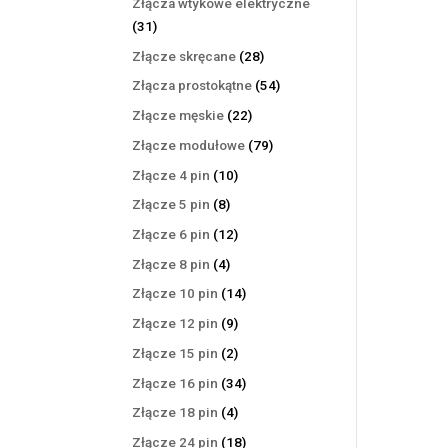
Złącza wtykowe elektryczne
31
31
produktów
28
Złącze skręcane
28
produktów
54
Złącza prostokątne
54
produkty
22
Złącze męskie
22
produkty
79
Złącze modułowe
79
produktów
10
Złącze 4 pin
10
produktów
8
Złącze 5 pin
8
produktów
12
Złącze 6 pin
12
produktów
4
Złącze 8 pin
4
produkty
14
Złącze 10 pin
14
produktów
9
Złącze 12 pin
9
produktów
2
Złącze 15 pin
2
produkty
34
Złącze 16 pin
34
produkty
4
Złącze 18 pin
4
produkty
18
Złącze 24 pin
18