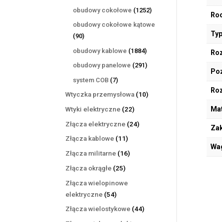
produktów
1252
obudowy cokołowe
1252
Rod
produkty
obudowy cokołowe kątowe
Typ
90
90
produktów
1884
obudowy kablowe
1884
Roz
produkty
291
obudowy panelowe
291
Poz
produktów
7
system COB
7
Ro
produktów
10
Wtyczka przemysłowa
10
produktów
22
Mat
Wtyki elektryczne
22
produkty
24
Złącza elektryczne
24
Zak
produkty
11
Złącza kablowe
11
Wa
produktów
16
Złącza militarne
16
produktów
25
Złącza okrągłe
25
produktów
Złącza wielopinowe
54
elektryczne
54
produkty
44
Złącza wielostykowe
44
produkty