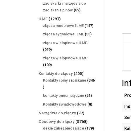
produktów
zaciskarki i narzędzia do
89
zaciskania pinów
89
produktów
1297
ILME
1297
produktów
147
złącza modułowe ILME
147
produktów
55
złącza sygnałowe ILME
55
produktów
złącza wielopinowe ILME
959
959
produktów
złącza wielopinowe ILME
109
109
produktów
405
Kontakty do złączy
405
produktów
In
Kontakty i piny zaciskane
346
346
produktów
Pr
51
kontakty pneumatyczne
51
produktów
8
Kontakty światłowodowe
8
Ind
produktów
97
Narzędzia do złączy
97
Ser
produktów
3768
Obudowy do złączy
3768
produktów
179
dekle zabezpieczające
179
Kat