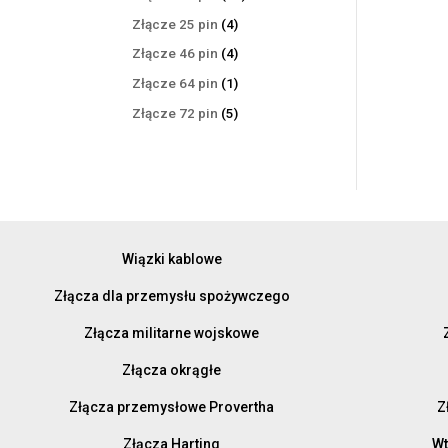
produktów
4
Złącze 25 pin
4
produkty
4
Złącze 46 pin
4
produkty
1
Złącze 64 pin
1
produkt
5
Złącze 72 pin
5
produktów
Wiązki kablowe
Złącza dla przemysłu spożywczego
Złącza militarne wojskowe
Złącza okrągłe
Złącza przemysłowe Provertha
Z
Złącza Harting
Wt