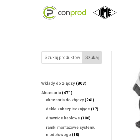
Szukaj
803
Wkłady do złączy
803
produkty
471
Akcesoria
471
produktów
241
akcesoria do złączy
241
produktów
17
dekle zabezpieczające
17
produktów
106
dławnice kablowe
106
produktów
ramki montażowe systemu
18
modułowego
18