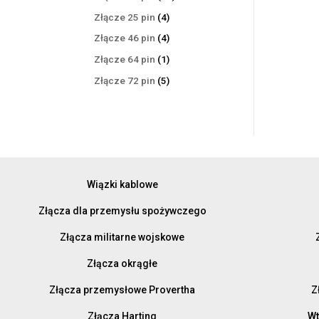
produktów
4
Złącze 25 pin
4
produkty
4
Złącze 46 pin
4
produkty
1
Złącze 64 pin
1
produkt
5
Złącze 72 pin
5
produktów
Wiązki kablowe
Złącza dla przemysłu spożywczego
Złącza militarne wojskowe
Złącza okrągłe
Złącza przemysłowe Provertha
Z
Złącza Harting
Wt