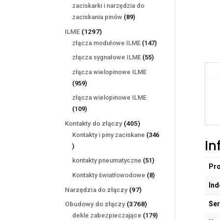
produktów
zaciskarki i narzędzia do
89
zaciskania pinów
89
produktów
1297
ILME
1297
produktów
147
złącza modułowe ILME
147
produktów
55
złącza sygnałowe ILME
55
produktów
złącza wielopinowe ILME
959
959
produktów
złącza wielopinowe ILME
109
109
produktów
405
Kontakty do złączy
405
produktów
Kontakty i piny zaciskane
346
In
346
produktów
51
kontakty pneumatyczne
51
Pr
produktów
8
Kontakty światłowodowe
8
Ind
produktów
97
Narzędzia do złączy
97
produktów
Ser
3768
Obudowy do złączy
3768
produktów
179
dekle zabezpieczające
179