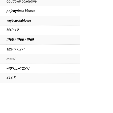
obudowy cokołowe
pojedyńcza klamra
wejście kablowe
M40 x 2
IP65 / IP66 / IP69
size "77.27"
metal
-40°C…+125°C
414.5