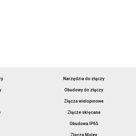
zy
Narzędzia do złączy
y
Obudowy do złączy
Złącza wielopinowe
e
Złącze skręcane
Obudowa IP65
Złącza Molex