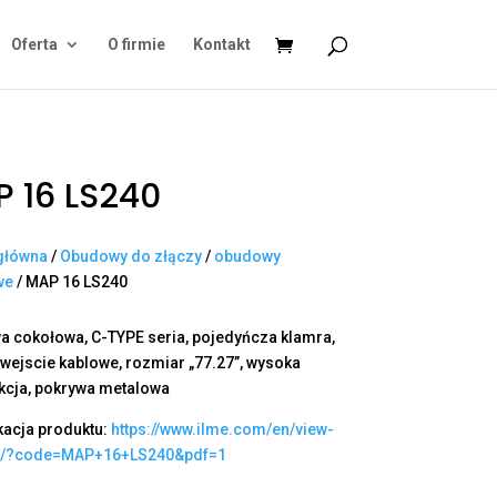
Oferta
O firmie
Kontakt
 16 LS240
główna
/
Obudowy do złączy
/
obudowy
we
/ MAP 16 LS240
 cokołowa, C-TYPE seria, pojedyńcza klamra,
 wejscie kablowe, rozmiar „77.27”, wysoka
kcja, pokrywa metalowa
kacja produktu:
https://www.ilme.com/en/view-
t/?code=MAP+16+LS240&pdf=1