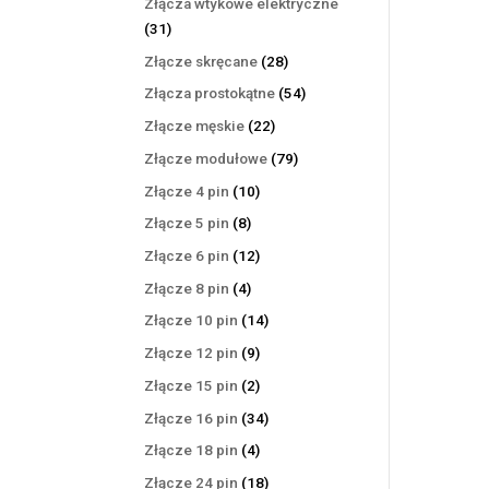
Złącza wtykowe elektryczne
31
31
produktów
28
Złącze skręcane
28
produktów
54
Złącza prostokątne
54
produkty
22
Złącze męskie
22
produkty
79
Złącze modułowe
79
produktów
10
Złącze 4 pin
10
produktów
8
Złącze 5 pin
8
produktów
12
Złącze 6 pin
12
produktów
4
Złącze 8 pin
4
produkty
14
Złącze 10 pin
14
produktów
9
Złącze 12 pin
9
produktów
2
Złącze 15 pin
2
produkty
34
Złącze 16 pin
34
produkty
4
Złącze 18 pin
4
produkty
18
Złącze 24 pin
18