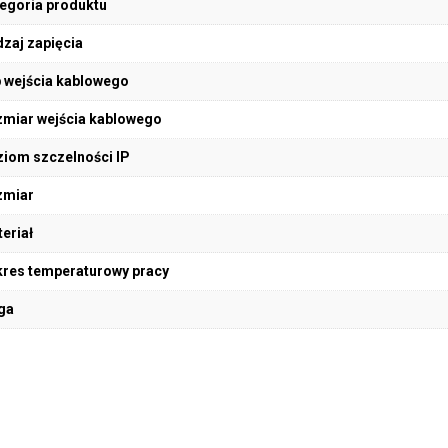
egoria produktu
zaj zapięcia
 wejścia kablowego
miar wejścia kablowego
iom szczelności IP
zmiar
eriał
res temperaturowy pracy
ga