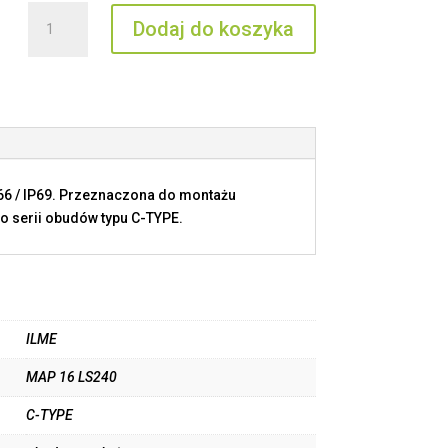
ilość
Dodaj do koszyka
MAP
16
LS240
P66 / IP69. Przeznaczona do montażu
o serii obudów typu C-TYPE.
ILME
MAP 16 LS240
C-TYPE