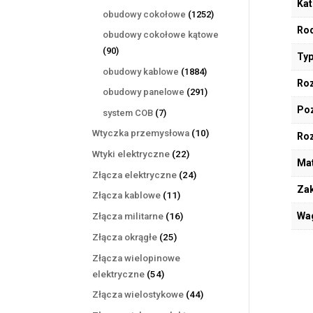
Kat
produktów
1252
obudowy cokołowe
1252
produkty
Rod
obudowy cokołowe kątowe
90
90
Typ
produktów
1884
obudowy kablowe
1884
Roz
produkty
291
obudowy panelowe
291
produktów
Poz
7
system COB
7
produktów
10
Wtyczka przemysłowa
10
Ro
produktów
22
Wtyki elektryczne
22
Mat
produkty
24
Złącza elektryczne
24
Zak
produkty
11
Złącza kablowe
11
produktów
16
Wa
Złącza militarne
16
produktów
25
Złącza okrągłe
25
produktów
Złącza wielopinowe
54
elektryczne
54
produkty
44
Złącza wielostykowe
44
produkty