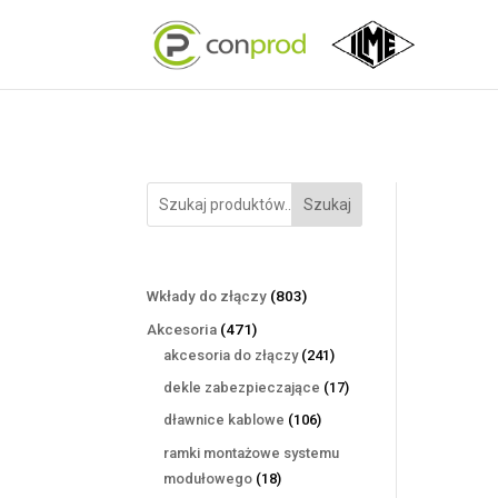
Szukaj
803
Wkłady do złączy
803
produkty
471
Akcesoria
471
produktów
241
akcesoria do złączy
241
produktów
17
dekle zabezpieczające
17
produktów
106
dławnice kablowe
106
produktów
ramki montażowe systemu
18
modułowego
18