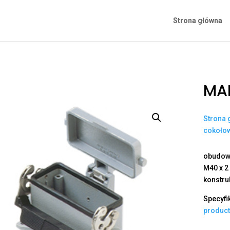
Strona główna
MAP
Strona 
cokoło
obudowa
M40 x 2
konstru
Specyfi
produc