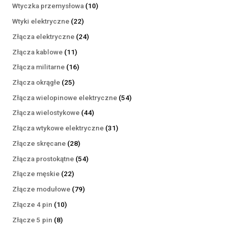
produktów
10
Wtyczka przemysłowa
10
produktów
22
Wtyki elektryczne
22
produkty
24
Złącza elektryczne
24
produkty
11
Złącza kablowe
11
produktów
16
Złącza militarne
16
produktów
25
Złącza okrągłe
25
produktów
54
Złącza wielopinowe elektryczne
54
produkty
44
Złącza wielostykowe
44
produkty
31
Złącza wtykowe elektryczne
31
produktów
28
Złącze skręcane
28
produktów
54
Złącza prostokątne
54
produkty
22
Złącze męskie
22
produkty
79
Złącze modułowe
79
produktów
10
Złącze 4 pin
10
produktów
8
Złącze 5 pin
8