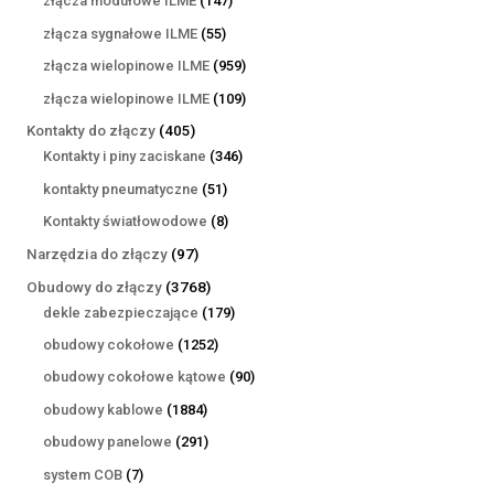
złącza modułowe ILME
147
produktów
55
złącza sygnałowe ILME
55
produktów
959
złącza wielopinowe ILME
959
produktów
109
złącza wielopinowe ILME
109
produktów
405
Kontakty do złączy
405
produktów
346
Kontakty i piny zaciskane
346
produktów
51
kontakty pneumatyczne
51
produktów
8
Kontakty światłowodowe
8
produktów
97
Narzędzia do złączy
97
produktów
3768
Obudowy do złączy
3768
produktów
179
dekle zabezpieczające
179
produktów
1252
obudowy cokołowe
1252
produkty
90
obudowy cokołowe kątowe
90
produktów
1884
obudowy kablowe
1884
produkty
291
obudowy panelowe
291
produktów
7
system COB
7