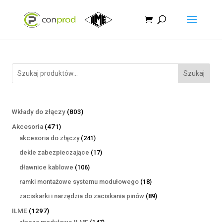
Szukaj
803
Wkłady do złączy
803
produkty
471
Akcesoria
471
produktów
241
akcesoria do złączy
241
produktów
17
dekle zabezpieczające
17
produktów
106
dławnice kablowe
106
produktów
18
ramki montażowe systemu modułowego
18
produktów
89
zaciskarki i narzędzia do zaciskania pinów
89
produktów
1297
ILME
1297
produktów
147