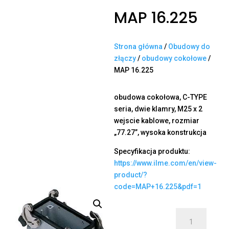
MAP 16.225
Strona główna
/
Obudowy do
złączy
/
obudowy cokołowe
/
MAP 16.225
obudowa cokołowa, C-TYPE
seria, dwie klamry, M25 x 2
wejscie kablowe, rozmiar
„77.27”, wysoka konstrukcja
Specyfikacja produktu:
https://www.ilme.com/en/view-
product/?
code=MAP+16.225&pdf=1
ilość
MAP