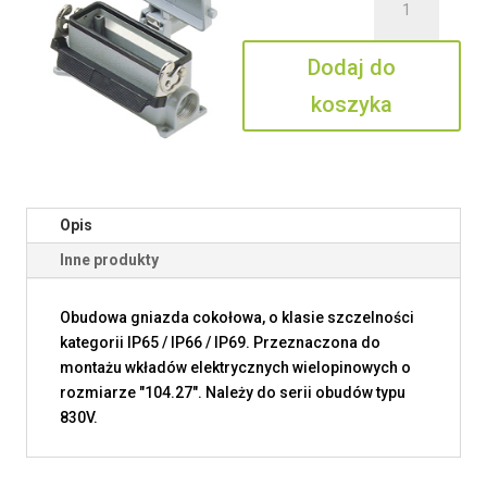
CMP
16
Dodaj do
LS2
koszyka
Opis
Inne produkty
Obudowa gniazda cokołowa, o klasie szczelności
kategorii IP65 / IP66 / IP69. Przeznaczona do
montażu wkładów elektrycznych wielopinowych o
rozmiarze "104.27". Należy do serii obudów typu
830V.