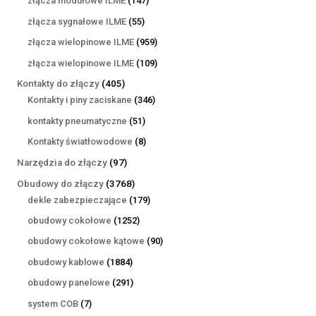
złącza modułowe ILME
147
produktów
55
złącza sygnałowe ILME
55
produktów
959
złącza wielopinowe ILME
959
produktów
109
złącza wielopinowe ILME
109
produktów
405
Kontakty do złączy
405
produktów
346
Kontakty i piny zaciskane
346
produktów
51
kontakty pneumatyczne
51
produktów
8
Kontakty światłowodowe
8
produktów
97
Narzędzia do złączy
97
produktów
3768
Obudowy do złączy
3768
produktów
179
dekle zabezpieczające
179
produktów
1252
obudowy cokołowe
1252
produkty
90
obudowy cokołowe kątowe
90
produktów
1884
obudowy kablowe
1884
produkty
291
obudowy panelowe
291
produktów
7
system COB
7