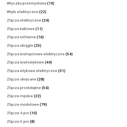
produktów
10
Wtyczka przemysłowa
10
produktów
22
Wtyki elektryczne
22
produkty
24
Złącza elektryczne
24
produkty
11
Złącza kablowe
11
produktów
16
Złącza militarne
16
produktów
25
Złącza okrągłe
25
produktów
54
Złącza wielopinowe elektryczne
54
produkty
44
Złącza wielostykowe
44
produkty
31
Złącza wtykowe elektryczne
31
produktów
28
Złącze skręcane
28
produktów
54
Złącza prostokątne
54
produkty
22
Złącze męskie
22
produkty
79
Złącze modułowe
79
produktów
10
Złącze 4 pin
10
produktów
8
Złącze 5 pin
8