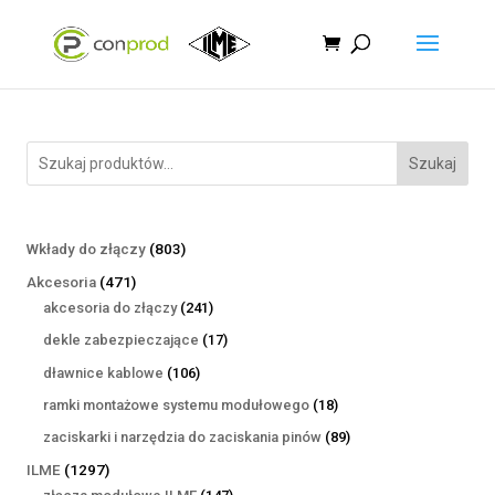
Szukaj
803
Wkłady do złączy
803
produkty
471
Akcesoria
471
produktów
241
akcesoria do złączy
241
produktów
17
dekle zabezpieczające
17
produktów
106
dławnice kablowe
106
produktów
18
ramki montażowe systemu modułowego
18
produktów
89
zaciskarki i narzędzia do zaciskania pinów
89
produktów
1297
ILME
1297
produktów
147