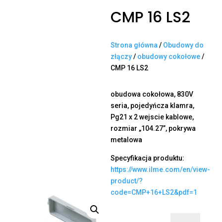
CMP 16 LS2
Strona główna
/
Obudowy do
złączy
/
obudowy cokołowe
/
CMP 16 LS2
obudowa cokołowa, 830V
seria, pojedyńcza klamra,
Pg21 x 2 wejscie kablowe,
rozmiar „104.27”, pokrywa
metalowa
Specyfikacja produktu:
https://www.ilme.com/en/view-
product/?
code=CMP+16+LS2&pdf=1
ilość