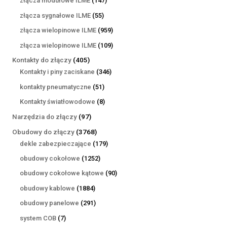
złącza modułowe ILME
147
produktów
55
złącza sygnałowe ILME
55
produktów
959
złącza wielopinowe ILME
959
produktów
109
złącza wielopinowe ILME
109
produktów
405
Kontakty do złączy
405
produktów
346
Kontakty i piny zaciskane
346
produktów
51
kontakty pneumatyczne
51
produktów
8
Kontakty światłowodowe
8
produktów
97
Narzędzia do złączy
97
produktów
3768
Obudowy do złączy
3768
produktów
179
dekle zabezpieczające
179
produktów
1252
obudowy cokołowe
1252
produkty
90
obudowy cokołowe kątowe
90
produktów
1884
obudowy kablowe
1884
produkty
291
obudowy panelowe
291
produktów
7
system COB
7