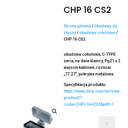
CHP 16 CS2
Strona główna
/
Obudowy do
złączy
/
obudowy cokołowe
/
CHP 16 CS2
obudowa cokołowa, C-TYPE
seria, na dwie klamry, Pg21 x 2
wejscie kablowe, rozmiar
„77.27”, pokrywa metalowa
Specyfikacja produktu:
https://www.ilme.com/en/view-
product/?
code=CHP+16+CS2&pdf=1
ilość
CHP