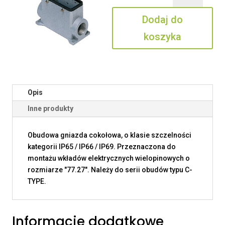
16
Dodaj do
CS2
koszyka
Opis
Inne produkty
Obudowa gniazda cokołowa, o klasie szczelności
kategorii IP65 / IP66 / IP69. Przeznaczona do
montażu wkładów elektrycznych wielopinowych o
rozmiarze "77.27". Należy do serii obudów typu C-
TYPE.
Informacje dodatkowe