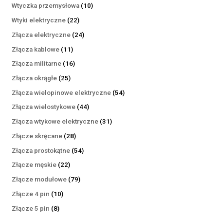
produktów
10
Wtyczka przemysłowa
10
produktów
22
Wtyki elektryczne
22
produkty
24
Złącza elektryczne
24
produkty
11
Złącza kablowe
11
produktów
16
Złącza militarne
16
produktów
25
Złącza okrągłe
25
produktów
54
Złącza wielopinowe elektryczne
54
produkty
44
Złącza wielostykowe
44
produkty
31
Złącza wtykowe elektryczne
31
produktów
28
Złącze skręcane
28
produktów
54
Złącza prostokątne
54
produkty
22
Złącze męskie
22
produkty
79
Złącze modułowe
79
produktów
10
Złącze 4 pin
10
produktów
8
Złącze 5 pin
8