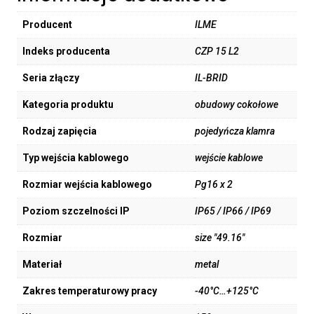
Producent
ILME
Indeks producenta
CZP 15 L2
Seria złączy
IL-BRID
Kategoria produktu
obudowy cokołowe
Rodzaj zapięcia
pojedyńcza klamra
Typ wejścia kablowego
wejście kablowe
Rozmiar wejścia kablowego
Pg16 x 2
Poziom szczelności IP
IP65 / IP66 / IP69
Rozmiar
size "49.16"
Materiał
metal
Zakres temperaturowy pracy
-40°C…+125°C