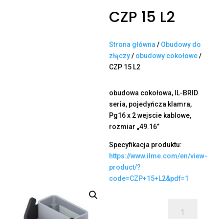
CZP 15 L2
Strona główna
/
Obudowy do
złączy
/
obudowy cokołowe
/
CZP 15 L2
obudowa cokołowa, IL-BRID
seria, pojedyńcza klamra,
Pg16 x 2 wejscie kablowe,
rozmiar „49.16”
Specyfikacja produktu:
https://www.ilme.com/en/view-
product/?
code=CZP+15+L2&pdf=1
ilość
CZP