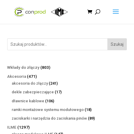
Szukaj
803
Wkłady do złączy
803
produkty
471
Akcesoria
471
produktów
241
akcesoria do złączy
241
produktów
17
dekle zabezpieczające
17
produktów
106
dławnice kablowe
106
produktów
18
ramki montażowe systemu modułowego
18
produktów
89
zaciskarki i narzędzia do zaciskania pinów
89
produktów
1297
ILME
1297
produktów
147