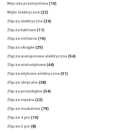
produktów
10
Wtyczka przemysłowa
10
produktów
22
Wtyki elektryczne
22
produkty
24
Złącza elektryczne
24
produkty
11
Złącza kablowe
11
produktów
16
Złącza militarne
16
produktów
25
Złącza okrągłe
25
produktów
54
Złącza wielopinowe elektryczne
54
produkty
44
Złącza wielostykowe
44
produkty
31
Złącza wtykowe elektryczne
31
produktów
28
Złącze skręcane
28
produktów
54
Złącza prostokątne
54
produkty
22
Złącze męskie
22
produkty
79
Złącze modułowe
79
produktów
10
Złącze 4 pin
10
produktów
8
Złącze 5 pin
8