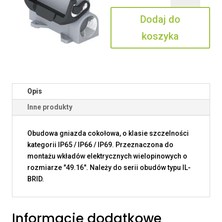
15
Dodaj do
L2
koszyka
Opis
Inne produkty
Obudowa gniazda cokołowa, o klasie szczelności
kategorii IP65 / IP66 / IP69. Przeznaczona do
montażu wkładów elektrycznych wielopinowych o
rozmiarze "49.16". Należy do serii obudów typu IL-
BRID.
Informacje dodatkowe