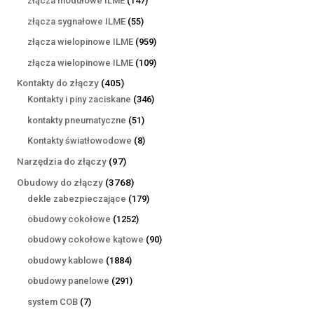
złącza modułowe ILME
147
produktów
55
złącza sygnałowe ILME
55
produktów
959
złącza wielopinowe ILME
959
produktów
109
złącza wielopinowe ILME
109
produktów
405
Kontakty do złączy
405
produktów
346
Kontakty i piny zaciskane
346
produktów
51
kontakty pneumatyczne
51
produktów
8
Kontakty światłowodowe
8
produktów
97
Narzędzia do złączy
97
produktów
3768
Obudowy do złączy
3768
produktów
179
dekle zabezpieczające
179
produktów
1252
obudowy cokołowe
1252
produkty
90
obudowy cokołowe kątowe
90
produktów
1884
obudowy kablowe
1884
produkty
291
obudowy panelowe
291
produktów
7
system COB
7