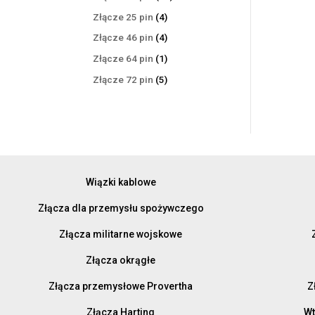
produktów
4
Złącze 25 pin
4
produkty
4
Złącze 46 pin
4
produkty
1
Złącze 64 pin
1
produkt
5
Złącze 72 pin
5
produktów
Wiązki kablowe
Złącza dla przemysłu spożywczego
Złącza militarne wojskowe
Złącza okrągłe
Złącza przemysłowe Provertha
Z
Złącza Harting
Wt