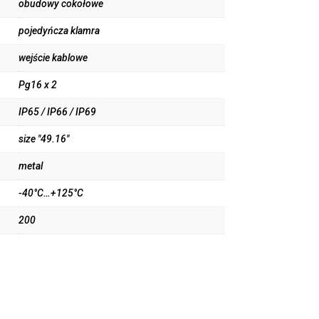
obudowy cokołowe
pojedyńcza klamra
wejście kablowe
Pg16 x 2
IP65 / IP66 / IP69
size "49.16"
metal
-40°C…+125°C
200