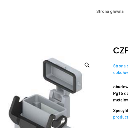
Strona główna
CZP
Strona 
cokoło
obudowa
Pg16 x 
metalo
Specyfi
produc