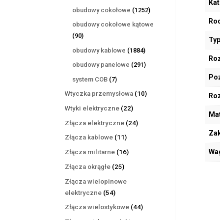
Kat
produktów
1252
obudowy cokołowe
1252
produkty
Rod
obudowy cokołowe kątowe
90
90
Typ
produktów
1884
obudowy kablowe
1884
Roz
produkty
291
obudowy panelowe
291
produktów
Poz
7
system COB
7
produktów
10
Wtyczka przemysłowa
10
Ro
produktów
22
Wtyki elektryczne
22
Mat
produkty
24
Złącza elektryczne
24
Zak
produkty
11
Złącza kablowe
11
produktów
16
Wa
Złącza militarne
16
produktów
25
Złącza okrągłe
25
produktów
Złącza wielopinowe
54
elektryczne
54
produkty
44
Złącza wielostykowe
44
produkty