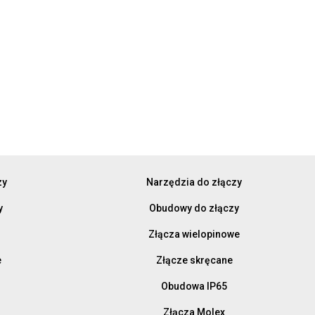
zy
Narzędzia do złączy
y
Obudowy do złączy
Złącza wielopinowe
e
Złącze skręcane
Obudowa IP65
Złącza Molex