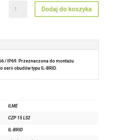
ilość
Dodaj do koszyka
CZP
15
LS2
P66 / IP69. Przeznaczona do montażu
 serii obudów typu IL-BRID.
ILME
CZP 15 LS2
IL-BRID