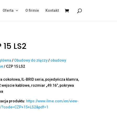
Oferta
O firmie
Kontakt
 15 LS2
główna
/
Obudowy do złączy
/
obudowy
we
/ CZP 15 LS2
 cokołowa, IL-BRID seria, pojedyńcza klamra,
2 wejscie kablowe, rozmiar „49.16”, pokrywa
wa
kacja produktu:
https://www.ilme.com/en/view-
t/?code=CZP+15+LS2&pdf=1