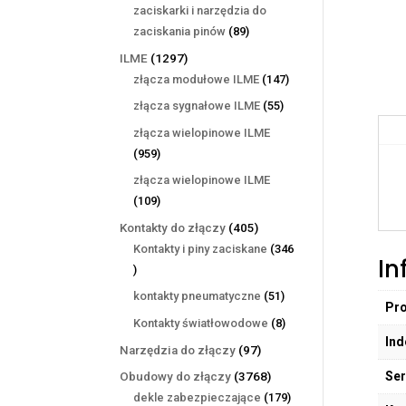
produktów
zaciskarki i narzędzia do
89
zaciskania pinów
89
produktów
1297
ILME
1297
produktów
147
złącza modułowe ILME
147
produktów
55
złącza sygnałowe ILME
55
produktów
złącza wielopinowe ILME
959
959
produktów
złącza wielopinowe ILME
109
109
produktów
405
Kontakty do złączy
405
produktów
Kontakty i piny zaciskane
346
In
346
produktów
51
kontakty pneumatyczne
51
Pr
produktów
8
Kontakty światłowodowe
8
Ind
produktów
97
Narzędzia do złączy
97
produktów
Ser
3768
Obudowy do złączy
3768
produktów
179
dekle zabezpieczające
179