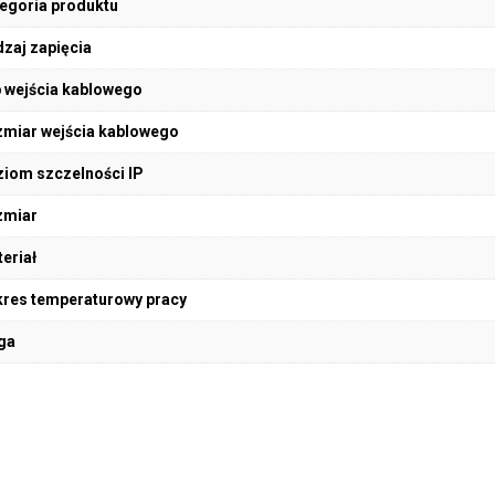
egoria produktu
zaj zapięcia
 wejścia kablowego
miar wejścia kablowego
iom szczelności IP
zmiar
eriał
res temperaturowy pracy
ga