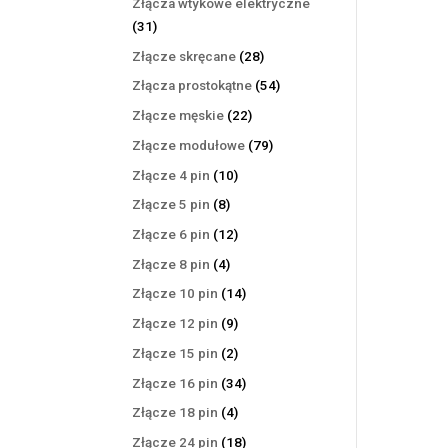
Złącza wtykowe elektryczne
31
31
produktów
28
Złącze skręcane
28
produktów
54
Złącza prostokątne
54
produkty
22
Złącze męskie
22
produkty
79
Złącze modułowe
79
produktów
10
Złącze 4 pin
10
produktów
8
Złącze 5 pin
8
produktów
12
Złącze 6 pin
12
produktów
4
Złącze 8 pin
4
produkty
14
Złącze 10 pin
14
produktów
9
Złącze 12 pin
9
produktów
2
Złącze 15 pin
2
produkty
34
Złącze 16 pin
34
produkty
4
Złącze 18 pin
4
produkty
18
Złącze 24 pin
18