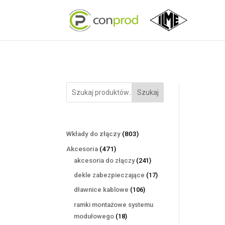
Szukaj
803
Wkłady do złączy
803
produkty
471
Akcesoria
471
produktów
241
akcesoria do złączy
241
produktów
17
dekle zabezpieczające
17
produktów
106
dławnice kablowe
106
produktów
ramki montażowe systemu
18
modułowego
18