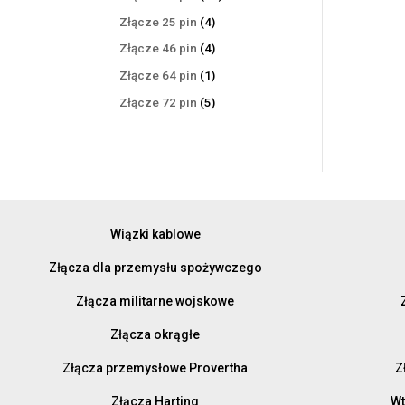
produktów
4
Złącze 25 pin
4
produkty
4
Złącze 46 pin
4
produkty
1
Złącze 64 pin
1
produkt
5
Złącze 72 pin
5
produktów
Wiązki kablowe
Złącza dla przemysłu spożywczego
Złącza militarne wojskowe
Złącza okrągłe
Złącza przemysłowe Provertha
Z
Złącza Harting
Wt