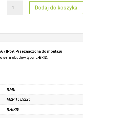
ilość
Dodaj do koszyka
MZP
15
LS225
P66 / IP69. Przeznaczona do montażu
 serii obudów typu IL-BRID.
ILME
MZP 15 LS225
IL-BRID