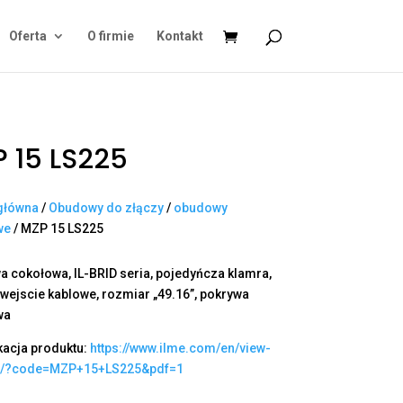
Oferta
O firmie
Kontakt
 15 LS225
główna
/
Obudowy do złączy
/
obudowy
we
/ MZP 15 LS225
 cokołowa, IL-BRID seria, pojedyńcza klamra,
 wejscie kablowe, rozmiar „49.16”, pokrywa
wa
kacja produktu:
https://www.ilme.com/en/view-
t/?code=MZP+15+LS225&pdf=1