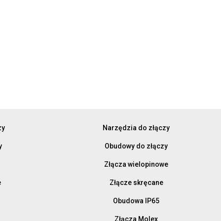
zy
Narzędzia do złączy
y
Obudowy do złączy
Złącza wielopinowe
e
Złącze skręcane
Obudowa IP65
Złącza Molex