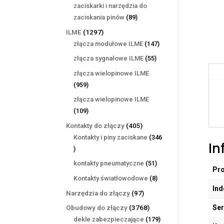
produktów
zaciskarki i narzędzia do
89
zaciskania pinów
89
produktów
1297
ILME
1297
produktów
147
złącza modułowe ILME
147
produktów
55
złącza sygnałowe ILME
55
produktów
złącza wielopinowe ILME
959
959
produktów
złącza wielopinowe ILME
109
109
produktów
405
Kontakty do złączy
405
produktów
Kontakty i piny zaciskane
346
In
346
produktów
51
kontakty pneumatyczne
51
Pr
produktów
8
Kontakty światłowodowe
8
Ind
produktów
97
Narzędzia do złączy
97
produktów
Ser
3768
Obudowy do złączy
3768
produktów
179
dekle zabezpieczające
179