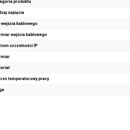
egoria produktu
zaj zapięcia
 wejścia kablowego
miar wejścia kablowego
iom szczelności IP
zmiar
eriał
res temperaturowy pracy
ga