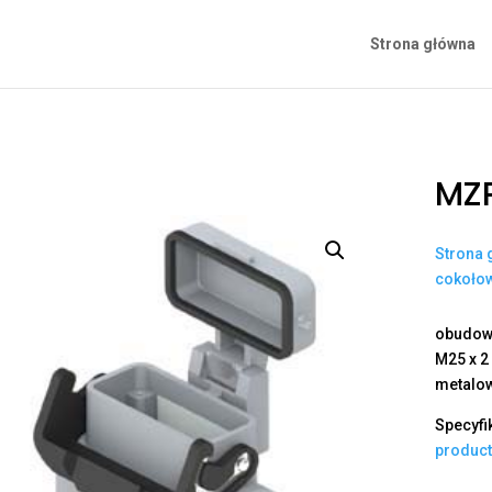
Strona główna
MZP
Strona 
cokoło
obudowa
M25 x 2
metalo
Specyfi
produc