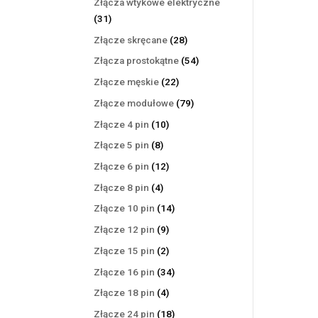
Złącza wtykowe elektryczne
31
31
produktów
28
Złącze skręcane
28
produktów
54
Złącza prostokątne
54
produkty
22
Złącze męskie
22
produkty
79
Złącze modułowe
79
produktów
10
Złącze 4 pin
10
produktów
8
Złącze 5 pin
8
produktów
12
Złącze 6 pin
12
produktów
4
Złącze 8 pin
4
produkty
14
Złącze 10 pin
14
produktów
9
Złącze 12 pin
9
produktów
2
Złącze 15 pin
2
produkty
34
Złącze 16 pin
34
produkty
4
Złącze 18 pin
4
produkty
18
Złącze 24 pin
18