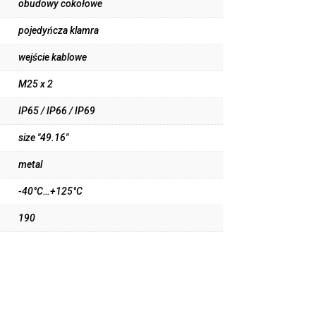
obudowy cokołowe
pojedyńcza klamra
wejście kablowe
M25 x 2
IP65 / IP66 / IP69
size "49.16"
metal
-40°C…+125°C
190