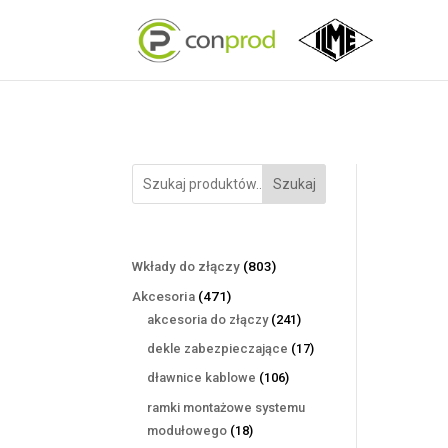
Szukaj
803
Wkłady do złączy
803
produkty
471
Akcesoria
471
produktów
241
akcesoria do złączy
241
produktów
17
dekle zabezpieczające
17
produktów
106
dławnice kablowe
106
produktów
ramki montażowe systemu
18
modułowego
18