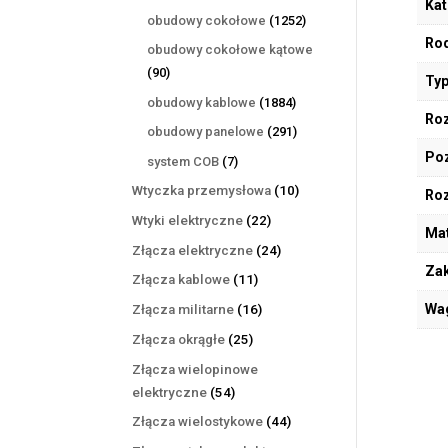
Kat
produktów
1252
obudowy cokołowe
1252
produkty
Rod
obudowy cokołowe kątowe
90
90
Typ
produktów
1884
obudowy kablowe
1884
Roz
produkty
291
obudowy panelowe
291
produktów
Poz
7
system COB
7
produktów
10
Wtyczka przemysłowa
10
Ro
produktów
22
Wtyki elektryczne
22
Mat
produkty
24
Złącza elektryczne
24
Zak
produkty
11
Złącza kablowe
11
produktów
16
Wa
Złącza militarne
16
produktów
25
Złącza okrągłe
25
produktów
Złącza wielopinowe
54
elektryczne
54
produkty
44
Złącza wielostykowe
44
produkty