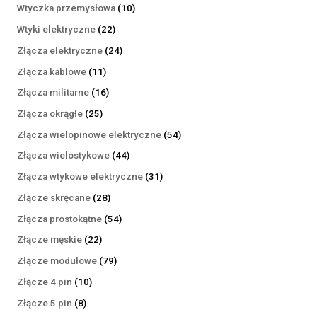
produktów
10
Wtyczka przemysłowa
10
produktów
22
Wtyki elektryczne
22
produkty
24
Złącza elektryczne
24
produkty
11
Złącza kablowe
11
produktów
16
Złącza militarne
16
produktów
25
Złącza okrągłe
25
produktów
54
Złącza wielopinowe elektryczne
54
produkty
44
Złącza wielostykowe
44
produkty
31
Złącza wtykowe elektryczne
31
produktów
28
Złącze skręcane
28
produktów
54
Złącza prostokątne
54
produkty
22
Złącze męskie
22
produkty
79
Złącze modułowe
79
produktów
10
Złącze 4 pin
10
produktów
8
Złącze 5 pin
8