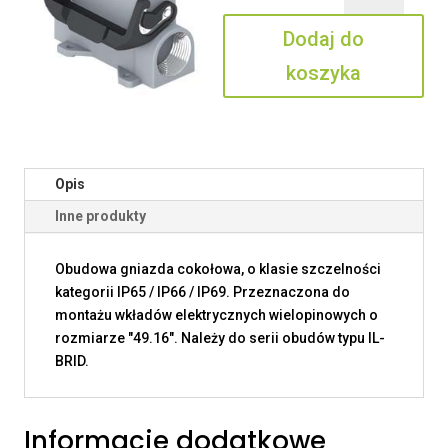
15
Dodaj do
L225
koszyka
Opis
Inne produkty
Obudowa gniazda cokołowa, o klasie szczelności
kategorii IP65 / IP66 / IP69. Przeznaczona do
montażu wkładów elektrycznych wielopinowych o
rozmiarze "49.16". Należy do serii obudów typu IL-
BRID.
Informacje dodatkowe