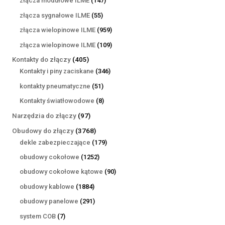
złącza modułowe ILME
147
produktów
55
złącza sygnałowe ILME
55
produktów
959
złącza wielopinowe ILME
959
produktów
109
złącza wielopinowe ILME
109
produktów
405
Kontakty do złączy
405
produktów
346
Kontakty i piny zaciskane
346
produktów
51
kontakty pneumatyczne
51
produktów
8
Kontakty światłowodowe
8
produktów
97
Narzędzia do złączy
97
produktów
3768
Obudowy do złączy
3768
produktów
179
dekle zabezpieczające
179
produktów
1252
obudowy cokołowe
1252
produkty
90
obudowy cokołowe kątowe
90
produktów
1884
obudowy kablowe
1884
produkty
291
obudowy panelowe
291
produktów
7
system COB
7