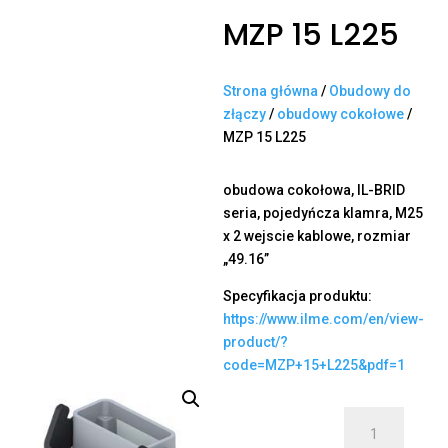
MZP 15 L225
Strona główna
/
Obudowy do
złączy
/
obudowy cokołowe
/
MZP 15 L225
obudowa cokołowa, IL-BRID
seria, pojedyńcza klamra, M25
x 2 wejscie kablowe, rozmiar
„49.16”
Specyfikacja produktu:
https://www.ilme.com/en/view-
product/?
code=MZP+15+L225&pdf=1
ilość
MZP