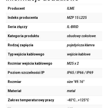
Producent
ILME
Indeks producenta
MZP 15 L225
Seria złączy
IL-BRID
Kategoria produktu
obudowy cokołowe
Rodzaj zapięcia
pojedyńcza klamra
Typ wejścia kablowego
wejście kablowe
Rozmiar wejścia kablowego
M25 x 2
Poziom szczelności IP
IP65 / IP66 / IP69
Rozmiar
size "49.16"
Materiał
metal
Zakres temperaturowy pracy
-40°C…+125°C