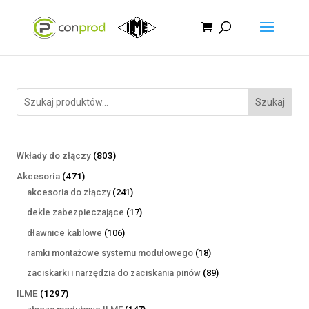
Szukaj
803
Wkłady do złączy
803
produkty
471
Akcesoria
471
produktów
241
akcesoria do złączy
241
produktów
17
dekle zabezpieczające
17
produktów
106
dławnice kablowe
106
produktów
18
ramki montażowe systemu modułowego
18
produktów
89
zaciskarki i narzędzia do zaciskania pinów
89
produktów
1297
ILME
1297
produktów
147