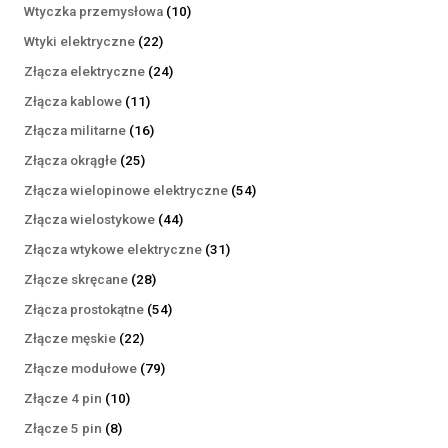
produktów
10
Wtyczka przemysłowa
10
produktów
22
Wtyki elektryczne
22
produkty
24
Złącza elektryczne
24
produkty
11
Złącza kablowe
11
produktów
16
Złącza militarne
16
produktów
25
Złącza okrągłe
25
produktów
54
Złącza wielopinowe elektryczne
54
produkty
44
Złącza wielostykowe
44
produkty
31
Złącza wtykowe elektryczne
31
produktów
28
Złącze skręcane
28
produktów
54
Złącza prostokątne
54
produkty
22
Złącze męskie
22
produkty
79
Złącze modułowe
79
produktów
10
Złącze 4 pin
10
produktów
8
Złącze 5 pin
8