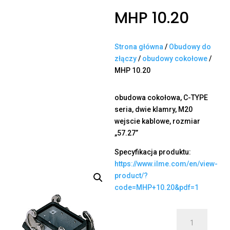
MHP 10.20
Strona główna
/
Obudowy do
złączy
/
obudowy cokołowe
/
MHP 10.20
obudowa cokołowa, C-TYPE
seria, dwie klamry, M20
wejscie kablowe, rozmiar
„57.27”
Specyfikacja produktu:
https://www.ilme.com/en/view-
product/?
code=MHP+10.20&pdf=1
ilość
MHP