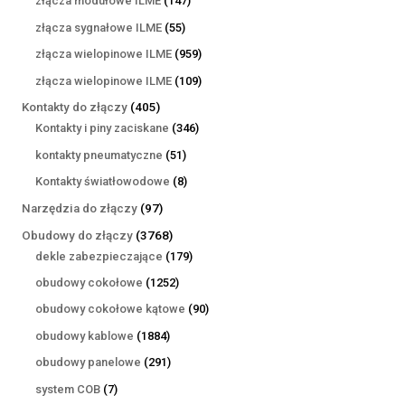
złącza modułowe ILME
147
produktów
55
złącza sygnałowe ILME
55
produktów
959
złącza wielopinowe ILME
959
produktów
109
złącza wielopinowe ILME
109
produktów
405
Kontakty do złączy
405
produktów
346
Kontakty i piny zaciskane
346
produktów
51
kontakty pneumatyczne
51
produktów
8
Kontakty światłowodowe
8
produktów
97
Narzędzia do złączy
97
produktów
3768
Obudowy do złączy
3768
produktów
179
dekle zabezpieczające
179
produktów
1252
obudowy cokołowe
1252
produkty
90
obudowy cokołowe kątowe
90
produktów
1884
obudowy kablowe
1884
produkty
291
obudowy panelowe
291
produktów
7
system COB
7