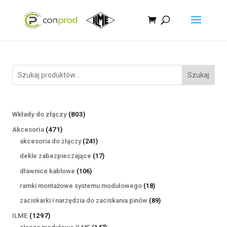
Szukaj
803
Wkłady do złączy
803
produkty
471
Akcesoria
471
produktów
241
akcesoria do złączy
241
produktów
17
dekle zabezpieczające
17
produktów
106
dławnice kablowe
106
produktów
18
ramki montażowe systemu modułowego
18
produktów
89
zaciskarki i narzędzia do zaciskania pinów
89
produktów
1297
ILME
1297
produktów
147