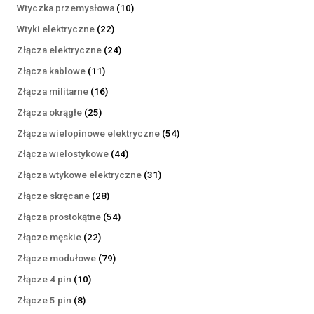
produktów
10
Wtyczka przemysłowa
10
produktów
22
Wtyki elektryczne
22
produkty
24
Złącza elektryczne
24
produkty
11
Złącza kablowe
11
produktów
16
Złącza militarne
16
produktów
25
Złącza okrągłe
25
produktów
54
Złącza wielopinowe elektryczne
54
produkty
44
Złącza wielostykowe
44
produkty
31
Złącza wtykowe elektryczne
31
produktów
28
Złącze skręcane
28
produktów
54
Złącza prostokątne
54
produkty
22
Złącze męskie
22
produkty
79
Złącze modułowe
79
produktów
10
Złącze 4 pin
10
produktów
8
Złącze 5 pin
8