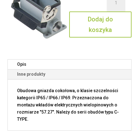
CAP
10
Dodaj do
L29
koszyka
Opis
Inne produkty
Obudowa gniazda cokołowa, o klasie szczelności
kategorii IP65 / IP66 / IP69. Przeznaczona do
montażu wkładów elektrycznych wielopinowych o
rozmiarze "57.27". Należy do serii obudów typu C-
TYPE.