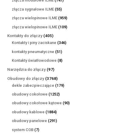
złącza modułowe ILME
147
produktów
55
złącza sygnałowe ILME
55
produktów
959
złącza wielopinowe ILME
959
produktów
109
złącza wielopinowe ILME
109
produktów
405
Kontakty do złączy
405
produktów
346
Kontakty i piny zaciskane
346
produktów
51
kontakty pneumatyczne
51
produktów
8
Kontakty światłowodowe
8
produktów
97
Narzędzia do złączy
97
produktów
3768
Obudowy do złączy
3768
produktów
179
dekle zabezpieczające
179
produktów
1252
obudowy cokołowe
1252
produkty
90
obudowy cokołowe kątowe
90
produktów
1884
obudowy kablowe
1884
produkty
291
obudowy panelowe
291
produktów
7
system COB
7