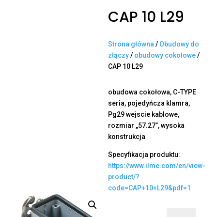
CAP 10 L29
Strona główna
/
Obudowy do
złączy
/
obudowy cokołowe
/
CAP 10 L29
obudowa cokołowa, C-TYPE
seria, pojedyńcza klamra,
Pg29 wejscie kablowe,
rozmiar „57.27”, wysoka
konstrukcja
Specyfikacja produktu:
https://www.ilme.com/en/view-
product/?
code=CAP+10+L29&pdf=1
ilość