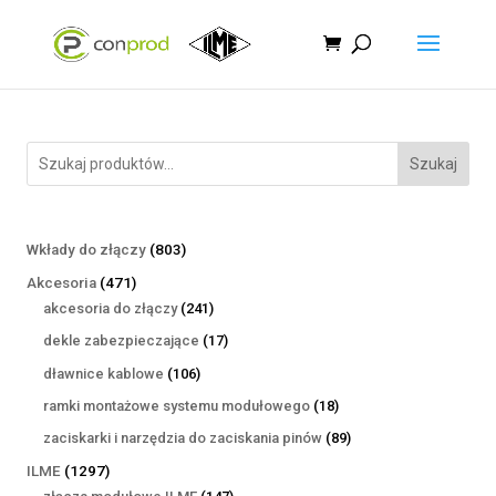
Szukaj
803
Wkłady do złączy
803
produkty
471
Akcesoria
471
produktów
241
akcesoria do złączy
241
produktów
17
dekle zabezpieczające
17
produktów
106
dławnice kablowe
106
produktów
18
ramki montażowe systemu modułowego
18
produktów
89
zaciskarki i narzędzia do zaciskania pinów
89
produktów
1297
ILME
1297
produktów
147