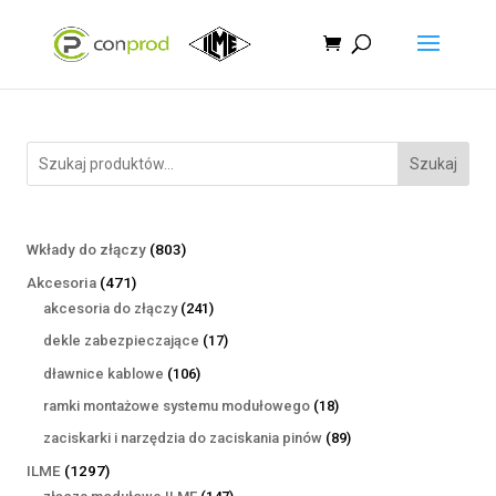
Szukaj
803
Wkłady do złączy
803
produkty
471
Akcesoria
471
produktów
241
akcesoria do złączy
241
produktów
17
dekle zabezpieczające
17
produktów
106
dławnice kablowe
106
produktów
18
ramki montażowe systemu modułowego
18
produktów
89
zaciskarki i narzędzia do zaciskania pinów
89
produktów
1297
ILME
1297
produktów
147