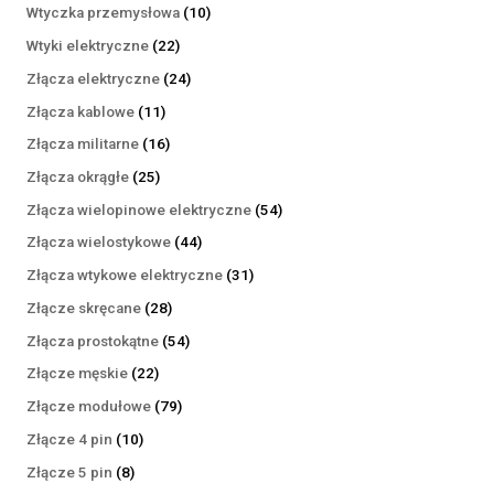
produktów
10
Wtyczka przemysłowa
10
produktów
22
Wtyki elektryczne
22
produkty
24
Złącza elektryczne
24
produkty
11
Złącza kablowe
11
produktów
16
Złącza militarne
16
produktów
25
Złącza okrągłe
25
produktów
54
Złącza wielopinowe elektryczne
54
produkty
44
Złącza wielostykowe
44
produkty
31
Złącza wtykowe elektryczne
31
produktów
28
Złącze skręcane
28
produktów
54
Złącza prostokątne
54
produkty
22
Złącze męskie
22
produkty
79
Złącze modułowe
79
produktów
10
Złącze 4 pin
10
produktów
8
Złącze 5 pin
8