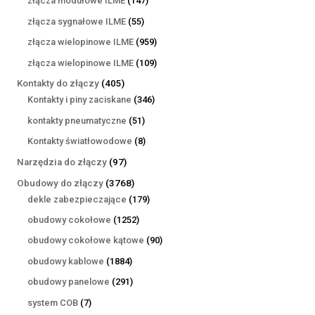
złącza modułowe ILME
147
produktów
55
złącza sygnałowe ILME
55
produktów
959
złącza wielopinowe ILME
959
produktów
109
złącza wielopinowe ILME
109
produktów
405
Kontakty do złączy
405
produktów
346
Kontakty i piny zaciskane
346
produktów
51
kontakty pneumatyczne
51
produktów
8
Kontakty światłowodowe
8
produktów
97
Narzędzia do złączy
97
produktów
3768
Obudowy do złączy
3768
produktów
179
dekle zabezpieczające
179
produktów
1252
obudowy cokołowe
1252
produkty
90
obudowy cokołowe kątowe
90
produktów
1884
obudowy kablowe
1884
produkty
291
obudowy panelowe
291
produktów
7
system COB
7