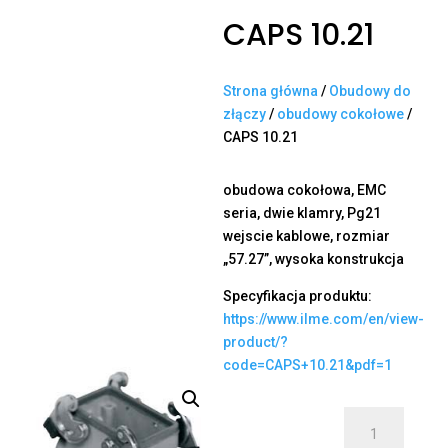
CAPS 10.21
Strona główna
/
Obudowy do
złączy
/
obudowy cokołowe
/
CAPS 10.21
obudowa cokołowa, EMC
seria, dwie klamry, Pg21
wejscie kablowe, rozmiar
„57.27”, wysoka konstrukcja
Specyfikacja produktu:
https://www.ilme.com/en/view-
product/?
code=CAPS+10.21&pdf=1
ilość
CAPS