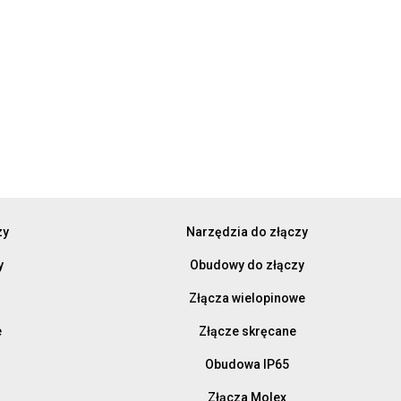
zy
Narzędzia do złączy
y
Obudowy do złączy
Złącza wielopinowe
e
Złącze skręcane
Obudowa IP65
Złącza Molex