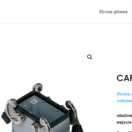
Strona główna
CAP
Strona 
cokoło
obudowa
wejscie