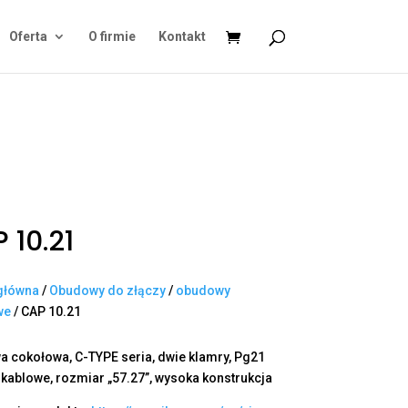
Oferta
O firmie
Kontakt
 10.21
główna
/
Obudowy do złączy
/
obudowy
we
/ CAP 10.21
 cokołowa, C-TYPE seria, dwie klamry, Pg21
 kablowe, rozmiar „57.27”, wysoka konstrukcja