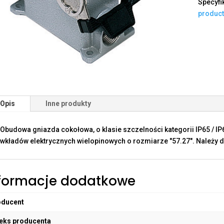
Specyfi
produc
Opis
Inne produkty
Obudowa gniazda cokołowa, o klasie szczelności kategorii IP65 / I
wkładów elektrycznych wielopinowych o rozmiarze "57.27". Należy d
formacje dodatkowe
oducent
eks producenta