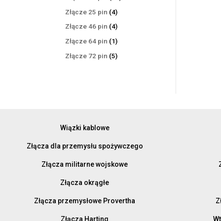
produktów
4
Złącze 25 pin
4
produkty
4
Złącze 46 pin
4
produkty
1
Złącze 64 pin
1
produkt
5
Złącze 72 pin
5
produktów
Wiązki kablowe
Złącza dla przemysłu spożywczego
Złącza militarne wojskowe
Złącza okrągłe
Złącza przemysłowe Provertha
Z
Złącza Harting
Wt