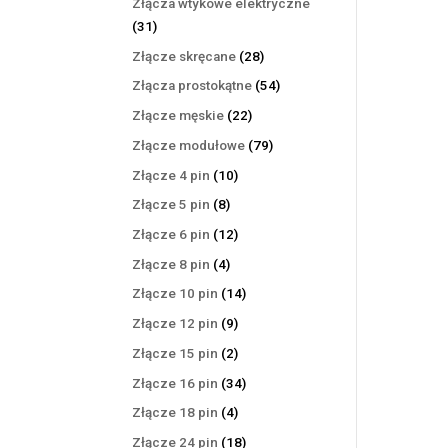
Złącza wtykowe elektryczne
31
31
produktów
28
Złącze skręcane
28
produktów
54
Złącza prostokątne
54
produkty
22
Złącze męskie
22
produkty
79
Złącze modułowe
79
produktów
10
Złącze 4 pin
10
produktów
8
Złącze 5 pin
8
produktów
12
Złącze 6 pin
12
produktów
4
Złącze 8 pin
4
produkty
14
Złącze 10 pin
14
produktów
9
Złącze 12 pin
9
produktów
2
Złącze 15 pin
2
produkty
34
Złącze 16 pin
34
produkty
4
Złącze 18 pin
4
produkty
18
Złącze 24 pin
18