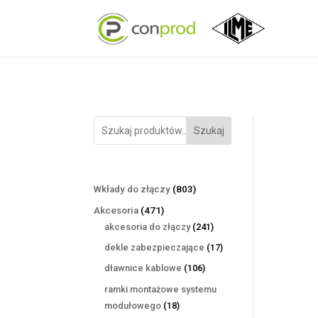
Szukaj
803
Wkłady do złączy
803
produkty
471
Akcesoria
471
produktów
241
akcesoria do złączy
241
produktów
17
dekle zabezpieczające
17
produktów
106
dławnice kablowe
106
produktów
ramki montażowe systemu
18
modułowego
18