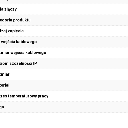
ia złączy
egoria produktu
zaj zapięcia
 wejścia kablowego
miar wejścia kablowego
iom szczelności IP
zmiar
eriał
res temperaturowy pracy
ga