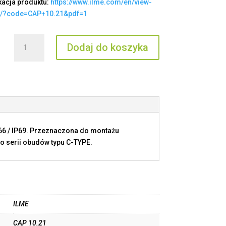
kacja produktu:
https://www.ilme.com/en/view-
t/?code=CAP+10.21&pdf=1
ilość
Dodaj do koszyka
CAP
10.21
P66 / IP69. Przeznaczona do montażu
o serii obudów typu C-TYPE.
ILME
CAP 10.21