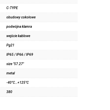
C-TYPE
obudowy cokołowe
podwójna klamra
wejście kablowe
Pg21
IP65 / IP66 / IP69
size "57.27"
metal
-40°C…+125°C
380