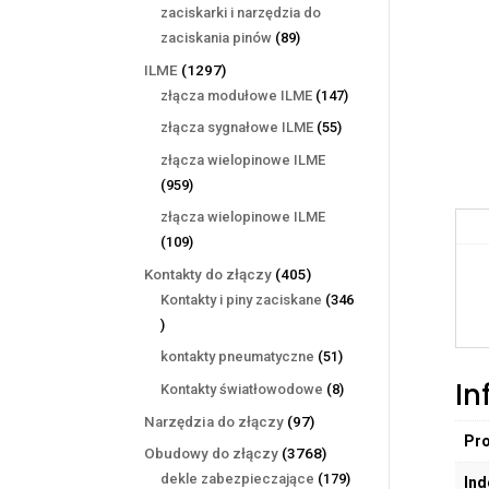
produktów
zaciskarki i narzędzia do
89
zaciskania pinów
89
produktów
1297
ILME
1297
produktów
147
złącza modułowe ILME
147
produktów
55
złącza sygnałowe ILME
55
produktów
złącza wielopinowe ILME
959
959
produktów
złącza wielopinowe ILME
109
109
produktów
405
Kontakty do złączy
405
produktów
Kontakty i piny zaciskane
346
346
produktów
51
kontakty pneumatyczne
51
produktów
In
8
Kontakty światłowodowe
8
produktów
97
Narzędzia do złączy
97
Pr
produktów
3768
Obudowy do złączy
3768
produktów
179
dekle zabezpieczające
179
Ind