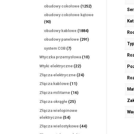
produktów
1252
obudowy cokołowe
1252
Ser
produkty
obudowy cokołowe kątowe
Kat
90
90
produktów
1884
obudowy kablowe
1884
Rod
produkty
291
obudowy panelowe
291
Typ
produktów
7
system COB
7
produktów
Roz
10
Wtyczka przemysłowa
10
produktów
22
Wtyki elektryczne
22
Poz
produkty
24
Złącza elektryczne
24
Ro
produkty
11
Złącza kablowe
11
Mat
produktów
16
Złącza militarne
16
produktów
Zak
25
Złącza okrągłe
25
produktów
Złącza wielopinowe
Wa
54
elektryczne
54
produkty
44
Złącza wielostykowe
44
produkty