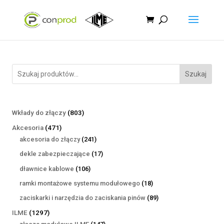
Szukaj
803
Wkłady do złączy
803
produkty
471
Akcesoria
471
produktów
241
akcesoria do złączy
241
produktów
17
dekle zabezpieczające
17
produktów
106
dławnice kablowe
106
produktów
18
ramki montażowe systemu modułowego
18
produktów
89
zaciskarki i narzędzia do zaciskania pinów
89
produktów
1297
ILME
1297
produktów
147