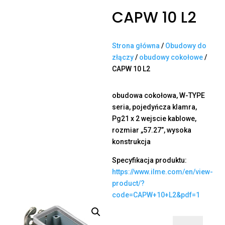
CAPW 10 L2
Strona główna
/
Obudowy do
złączy
/
obudowy cokołowe
/
CAPW 10 L2
obudowa cokołowa, W-TYPE
seria, pojedyńcza klamra,
Pg21 x 2 wejscie kablowe,
rozmiar „57.27”, wysoka
konstrukcja
Specyfikacja produktu:
https://www.ilme.com/en/view-
product/?
code=CAPW+10+L2&pdf=1
ilość