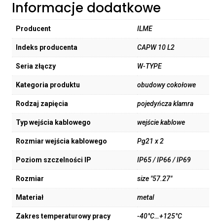
Informacje dodatkowe
Producent
ILME
Indeks producenta
CAPW 10 L2
Seria złączy
W-TYPE
Kategoria produktu
obudowy cokołowe
Rodzaj zapięcia
pojedyńcza klamra
Typ wejścia kablowego
wejście kablowe
Rozmiar wejścia kablowego
Pg21 x 2
Poziom szczelności IP
IP65 / IP66 / IP69
Rozmiar
size "57.27"
Materiał
metal
Zakres temperaturowy pracy
-40°C…+125°C