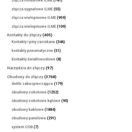
złącza modułowe ILME
147
produktów
55
złącza sygnałowe ILME
55
produktów
959
złącza wielopinowe ILME
959
produktów
109
złącza wielopinowe ILME
109
produktów
405
Kontakty do złączy
405
produktów
346
Kontakty i piny zaciskane
346
produktów
51
kontakty pneumatyczne
51
produktów
8
Kontakty światłowodowe
8
produktów
97
Narzędzia do złączy
97
produktów
3768
Obudowy do złączy
3768
produktów
179
dekle zabezpieczające
179
produktów
1252
obudowy cokołowe
1252
produkty
90
obudowy cokołowe kątowe
90
produktów
1884
obudowy kablowe
1884
produkty
291
obudowy panelowe
291
produktów
7
system COB
7