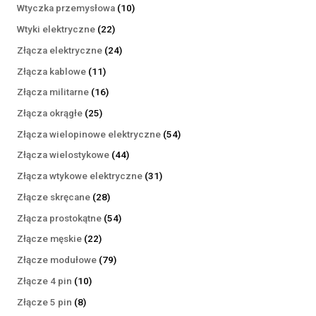
produktów
10
Wtyczka przemysłowa
10
produktów
22
Wtyki elektryczne
22
produkty
24
Złącza elektryczne
24
produkty
11
Złącza kablowe
11
produktów
16
Złącza militarne
16
produktów
25
Złącza okrągłe
25
produktów
54
Złącza wielopinowe elektryczne
54
produkty
44
Złącza wielostykowe
44
produkty
31
Złącza wtykowe elektryczne
31
produktów
28
Złącze skręcane
28
produktów
54
Złącza prostokątne
54
produkty
22
Złącze męskie
22
produkty
79
Złącze modułowe
79
produktów
10
Złącze 4 pin
10
produktów
8
Złącze 5 pin
8