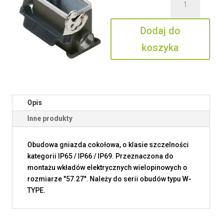
CAPW
10
Dodaj do
L2
koszyka
Opis
Inne produkty
Obudowa gniazda cokołowa, o klasie szczelności
kategorii IP65 / IP66 / IP69. Przeznaczona do
montażu wkładów elektrycznych wielopinowych o
rozmiarze "57.27". Należy do serii obudów typu W-
TYPE.