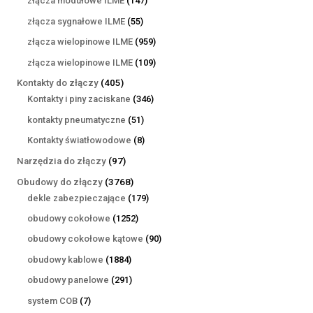
złącza modułowe ILME
147
produktów
55
złącza sygnałowe ILME
55
produktów
959
złącza wielopinowe ILME
959
produktów
109
złącza wielopinowe ILME
109
produktów
405
Kontakty do złączy
405
produktów
346
Kontakty i piny zaciskane
346
produktów
51
kontakty pneumatyczne
51
produktów
8
Kontakty światłowodowe
8
produktów
97
Narzędzia do złączy
97
produktów
3768
Obudowy do złączy
3768
produktów
179
dekle zabezpieczające
179
produktów
1252
obudowy cokołowe
1252
produkty
90
obudowy cokołowe kątowe
90
produktów
1884
obudowy kablowe
1884
produkty
291
obudowy panelowe
291
produktów
7
system COB
7