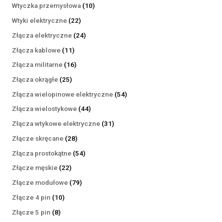
produktów
10
Wtyczka przemysłowa
10
produktów
22
Wtyki elektryczne
22
produkty
24
Złącza elektryczne
24
produkty
11
Złącza kablowe
11
produktów
16
Złącza militarne
16
produktów
25
Złącza okrągłe
25
produktów
54
Złącza wielopinowe elektryczne
54
produkty
44
Złącza wielostykowe
44
produkty
31
Złącza wtykowe elektryczne
31
produktów
28
Złącze skręcane
28
produktów
54
Złącza prostokątne
54
produkty
22
Złącze męskie
22
produkty
79
Złącze modułowe
79
produktów
10
Złącze 4 pin
10
produktów
8
Złącze 5 pin
8