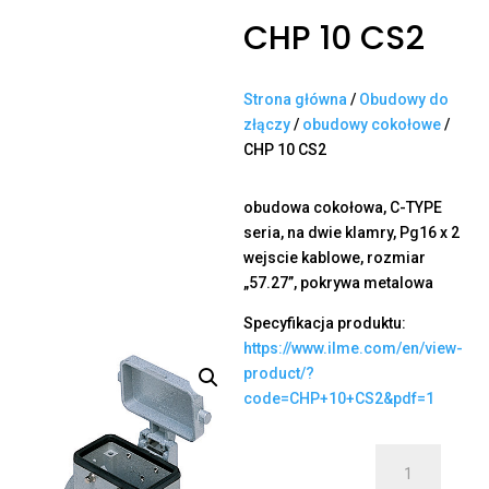
CHP 10 CS2
Strona główna
/
Obudowy do
złączy
/
obudowy cokołowe
/
CHP 10 CS2
obudowa cokołowa, C-TYPE
seria, na dwie klamry, Pg16 x 2
wejscie kablowe, rozmiar
„57.27”, pokrywa metalowa
Specyfikacja produktu:
https://www.ilme.com/en/view-
product/?
code=CHP+10+CS2&pdf=1
ilość
CHP