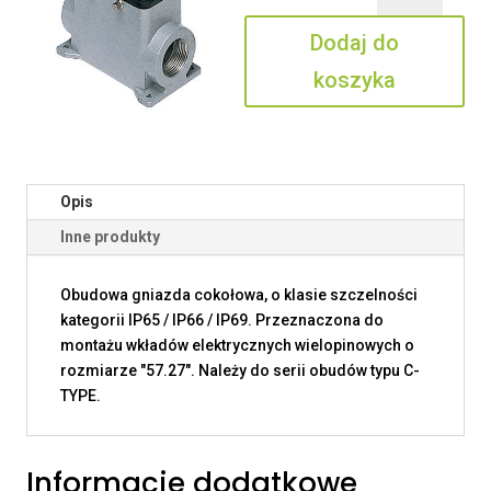
10
Dodaj do
CS2
koszyka
Opis
Inne produkty
Obudowa gniazda cokołowa, o klasie szczelności
kategorii IP65 / IP66 / IP69. Przeznaczona do
montażu wkładów elektrycznych wielopinowych o
rozmiarze "57.27". Należy do serii obudów typu C-
TYPE.
Informacje dodatkowe