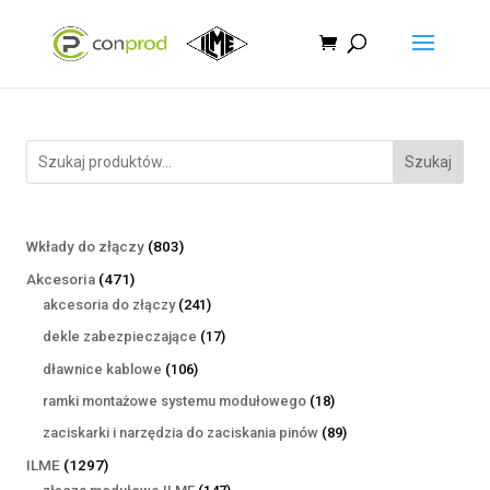
Szukaj
803
Wkłady do złączy
803
produkty
471
Akcesoria
471
produktów
241
akcesoria do złączy
241
produktów
17
dekle zabezpieczające
17
produktów
106
dławnice kablowe
106
produktów
18
ramki montażowe systemu modułowego
18
produktów
89
zaciskarki i narzędzia do zaciskania pinów
89
produktów
1297
ILME
1297
produktów
147