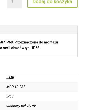
Dodaj do koszyka
MGP
10.232
P68 / IP69. Przeznaczona do montażu
o serii obudów typu IP68.
ILME
MGP 10.232
IP68
obudowy cokołowe