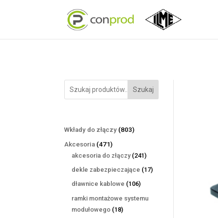
Szukaj
803
Wkłady do złączy
803
produkty
471
Akcesoria
471
produktów
241
akcesoria do złączy
241
produktów
17
dekle zabezpieczające
17
produktów
106
dławnice kablowe
106
produktów
ramki montażowe systemu
18
modułowego
18