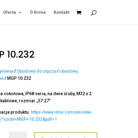
Oferta
O firmie
Kontakt
 10.232
główna
/
Obudowy do złączy
/
obudowy
we
/ MGP 10.232
 cokołowa, IP68 seria, na dwie śruby, M32 x 2
 kablowe, rozmiar „57.27”
kacja produktu:
https://www.ilme.com/en/view-
t/?code=MGP+10.232&pdf=1
ilość