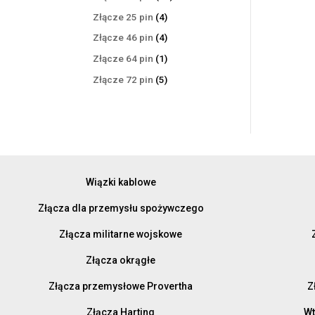
produktów
4
Złącze 25 pin
4
produkty
4
Złącze 46 pin
4
produkty
1
Złącze 64 pin
1
produkt
5
Złącze 72 pin
5
produktów
Wiązki kablowe
Złącza dla przemysłu spożywczego
Złącza militarne wojskowe
Złącza okrągłe
Złącza przemysłowe Provertha
Z
Złącza Harting
Wt