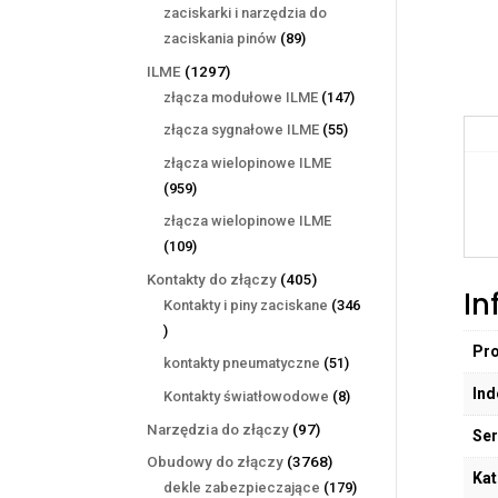
produktów
zaciskarki i narzędzia do
89
zaciskania pinów
89
produktów
1297
ILME
1297
produktów
147
złącza modułowe ILME
147
produktów
55
złącza sygnałowe ILME
55
produktów
złącza wielopinowe ILME
959
959
produktów
złącza wielopinowe ILME
109
109
produktów
405
Kontakty do złączy
405
In
produktów
Kontakty i piny zaciskane
346
346
Pr
produktów
51
kontakty pneumatyczne
51
produktów
Ind
8
Kontakty światłowodowe
8
produktów
97
Narzędzia do złączy
97
Ser
produktów
3768
Obudowy do złączy
3768
Kat
produktów
179
dekle zabezpieczające
179