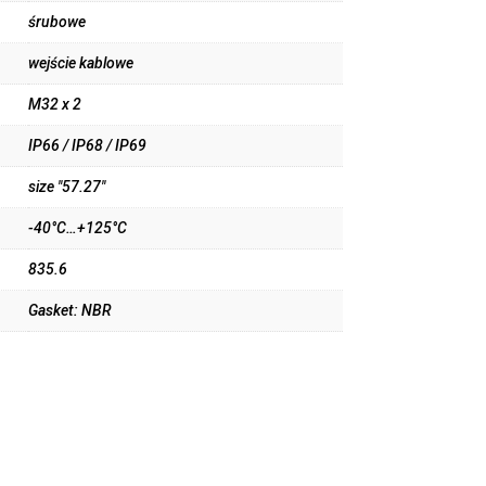
śrubowe
wejście kablowe
M32 x 2
IP66 / IP68 / IP69
size "57.27"
-40°C…+125°C
835.6
Gasket: NBR