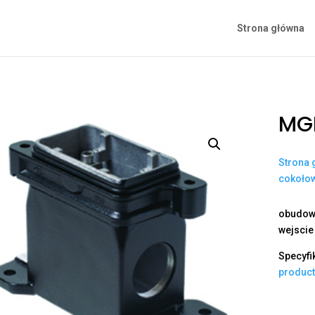
Strona główna
MGP
Strona 
cokoło
obudowa
wejscie
Specyfi
produc