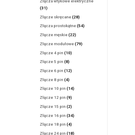
Złącza wtykowe elektryczne
31
31
produktów
28
Złącze skręcane
28
produktów
54
Złącza prostokątne
54
produkty
22
Złącze męskie
22
produkty
79
Złącze modułowe
79
produktów
10
Złącze 4 pin
10
produktów
8
Złącze 5 pin
8
produktów
12
Złącze 6 pin
12
produktów
4
Złącze 8 pin
4
produkty
14
Złącze 10 pin
14
produktów
9
Złącze 12 pin
9
produktów
2
Złącze 15 pin
2
produkty
34
Złącze 16 pin
34
produkty
4
Złącze 18 pin
4
produkty
18
Złącze 24 pin
18