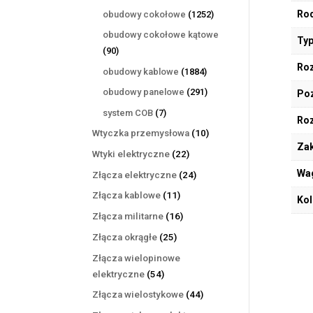
produktów
1252
Rod
obudowy cokołowe
1252
produkty
obudowy cokołowe kątowe
Typ
90
90
produktów
Roz
1884
obudowy kablowe
1884
produkty
291
obudowy panelowe
291
Poz
produktów
7
system COB
7
Ro
produktów
10
Wtyczka przemysłowa
10
Zak
produktów
22
Wtyki elektryczne
22
produkty
Wa
24
Złącza elektryczne
24
produkty
11
Złącza kablowe
11
Kol
produktów
16
Złącza militarne
16
produktów
25
Złącza okrągłe
25
produktów
Złącza wielopinowe
54
elektryczne
54
produkty
44
Złącza wielostykowe
44
produkty