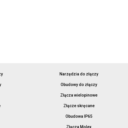
zy
Narzędzia do złączy
y
Obudowy do złączy
Złącza wielopinowe
e
Złącze skręcane
Obudowa IP65
Złącza Molex