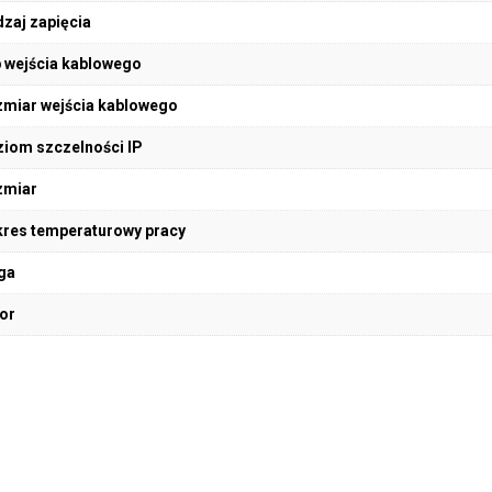
zaj zapięcia
 wejścia kablowego
miar wejścia kablowego
iom szczelności IP
zmiar
res temperaturowy pracy
ga
or