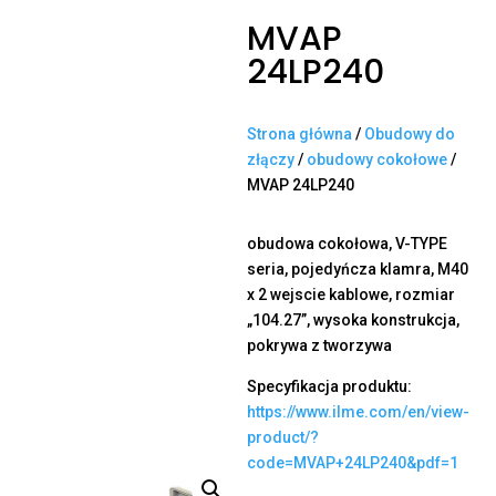
MVAP
24LP240
Strona główna
/
Obudowy do
złączy
/
obudowy cokołowe
/
MVAP 24LP240
obudowa cokołowa, V-TYPE
seria, pojedyńcza klamra, M40
x 2 wejscie kablowe, rozmiar
„104.27”, wysoka konstrukcja,
pokrywa z tworzywa
Specyfikacja produktu:
https://www.ilme.com/en/view-
product/?
code=MVAP+24LP240&pdf=1