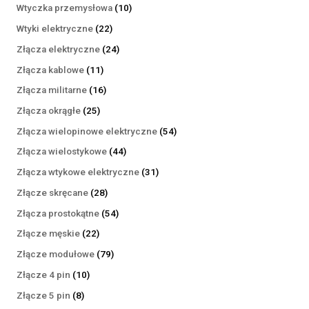
produktów
10
Wtyczka przemysłowa
10
produktów
22
Wtyki elektryczne
22
produkty
24
Złącza elektryczne
24
produkty
11
Złącza kablowe
11
produktów
16
Złącza militarne
16
produktów
25
Złącza okrągłe
25
produktów
54
Złącza wielopinowe elektryczne
54
produkty
44
Złącza wielostykowe
44
produkty
31
Złącza wtykowe elektryczne
31
produktów
28
Złącze skręcane
28
produktów
54
Złącza prostokątne
54
produkty
22
Złącze męskie
22
produkty
79
Złącze modułowe
79
produktów
10
Złącze 4 pin
10
produktów
8
Złącze 5 pin
8