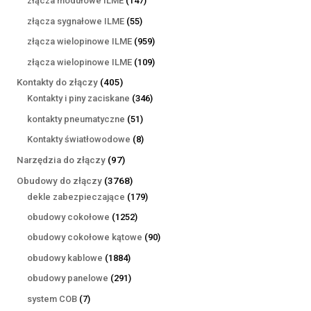
złącza modułowe ILME
147
produktów
55
złącza sygnałowe ILME
55
produktów
959
złącza wielopinowe ILME
959
produktów
109
złącza wielopinowe ILME
109
produktów
405
Kontakty do złączy
405
produktów
346
Kontakty i piny zaciskane
346
produktów
51
kontakty pneumatyczne
51
produktów
8
Kontakty światłowodowe
8
produktów
97
Narzędzia do złączy
97
produktów
3768
Obudowy do złączy
3768
produktów
179
dekle zabezpieczające
179
produktów
1252
obudowy cokołowe
1252
produkty
90
obudowy cokołowe kątowe
90
produktów
1884
obudowy kablowe
1884
produkty
291
obudowy panelowe
291
produktów
7
system COB
7