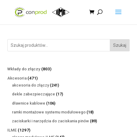
Szukaj
803
Wkłady do złączy
803
produkty
471
Akcesoria
471
produktów
241
akcesoria do złączy
241
produktów
17
dekle zabezpieczające
17
produktów
106
dławnice kablowe
106
produktów
18
ramki montażowe systemu modułowego
18
produktów
89
zaciskarki i narzędzia do zaciskania pinów
89
produktów
1297
ILME
1297
produktów
147