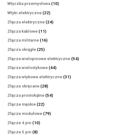
produktów
10
Wtyczka przemysłowa
10
produktów
22
Wtyki elektryczne
22
produkty
24
Złącza elektryczne
24
produkty
11
Złącza kablowe
11
produktów
16
Złącza militarne
16
produktów
25
Złącza okrągłe
25
produktów
54
Złącza wielopinowe elektryczne
54
produkty
44
Złącza wielostykowe
44
produkty
31
Złącza wtykowe elektryczne
31
produktów
28
Złącze skręcane
28
produktów
54
Złącza prostokątne
54
produkty
22
Złącze męskie
22
produkty
79
Złącze modułowe
79
produktów
10
Złącze 4 pin
10
produktów
8
Złącze 5 pin
8