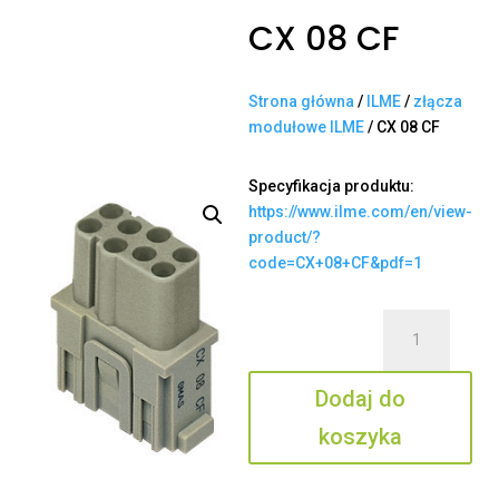
CX 08 CF
Strona główna
/
ILME
/
złącza
modułowe ILME
/ CX 08 CF
Specyfikacja produktu:
https://www.ilme.com/en/view-
product/?
code=CX+08+CF&pdf=1
ilość
CX
08
Dodaj do
CF
koszyka