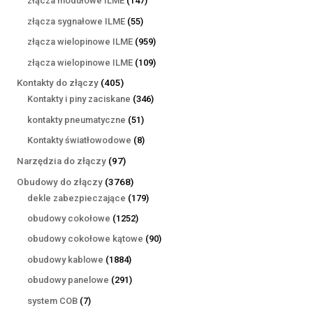
złącza modułowe ILME
147
produktów
55
złącza sygnałowe ILME
55
produktów
959
złącza wielopinowe ILME
959
produktów
109
złącza wielopinowe ILME
109
produktów
405
Kontakty do złączy
405
produktów
346
Kontakty i piny zaciskane
346
produktów
51
kontakty pneumatyczne
51
produktów
8
Kontakty światłowodowe
8
produktów
97
Narzędzia do złączy
97
produktów
3768
Obudowy do złączy
3768
produktów
179
dekle zabezpieczające
179
produktów
1252
obudowy cokołowe
1252
produkty
90
obudowy cokołowe kątowe
90
produktów
1884
obudowy kablowe
1884
produkty
291
obudowy panelowe
291
produktów
7
system COB
7