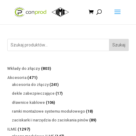
Szukaj
803
Wkłady do złączy
803
produkty
471
Akcesoria
471
produktów
241
akcesoria do złączy
241
produktów
17
dekle zabezpieczające
17
produktów
106
dławnice kablowe
106
produktów
18
ramki montażowe systemu modułowego
18
produktów
89
zaciskarki i narzędzia do zaciskania pinów
89
produktów
1297
ILME
1297
produktów
147