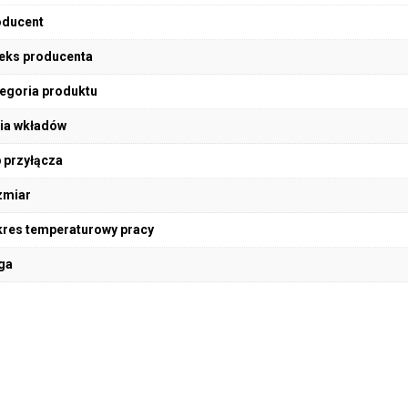
oducent
eks producenta
egoria produktu
ia wkładów
 przyłącza
zmiar
res temperaturowy pracy
ga