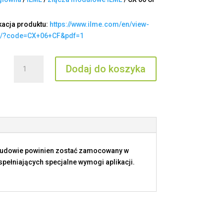
kacja produktu:
https://www.ilme.com/en/view-
t/?code=CX+06+CF&pdf=1
ilość
Dodaj do koszyka
CX
06
CF
budowie powinien zostać zamocowany w
ełniających specjalne wymogi aplikacji.