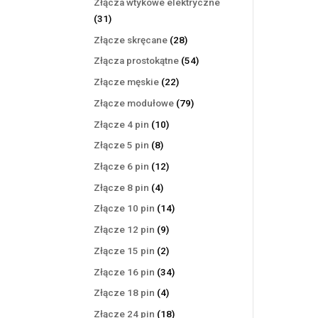
Złącza wtykowe elektryczne
31
31
produktów
28
Złącze skręcane
28
produktów
54
Złącza prostokątne
54
produkty
22
Złącze męskie
22
produkty
79
Złącze modułowe
79
produktów
10
Złącze 4 pin
10
produktów
8
Złącze 5 pin
8
produktów
12
Złącze 6 pin
12
produktów
4
Złącze 8 pin
4
produkty
14
Złącze 10 pin
14
produktów
9
Złącze 12 pin
9
produktów
2
Złącze 15 pin
2
produkty
34
Złącze 16 pin
34
produkty
4
Złącze 18 pin
4
produkty
18
Złącze 24 pin
18