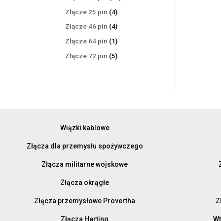
produktów
4
Złącze 25 pin
4
produkty
4
Złącze 46 pin
4
produkty
1
Złącze 64 pin
1
produkt
5
Złącze 72 pin
5
produktów
Wiązki kablowe
Złącza dla przemysłu spożywczego
Złącza militarne wojskowe
Złącza okrągłe
Złącza przemysłowe Provertha
Z
Złącza Harting
Wt