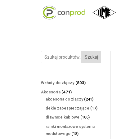
Szukaj
803
Wkłady do złączy
803
produkty
471
Akcesoria
471
produktów
241
akcesoria do złączy
241
produktów
17
dekle zabezpieczające
17
produktów
106
dławnice kablowe
106
produktów
ramki montażowe systemu
18
modułowego
18