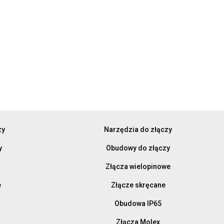
zy
Narzędzia do złączy
y
Obudowy do złączy
Złącza wielopinowe
e
Złącze skręcane
Obudowa IP65
Złącza Molex