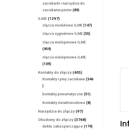
produktów
zaciskarki i narzędzia do
89
zaciskania pinów
89
produktów
1297
ILME
1297
produktów
147
złącza modułowe ILME
147
produktów
55
złącza sygnałowe ILME
55
produktów
złącza wielopinowe ILME
959
959
produktów
złącza wielopinowe ILME
109
109
produktów
405
Kontakty do złączy
405
produktów
Kontakty i piny zaciskane
346
346
produktów
51
kontakty pneumatyczne
51
produktów
8
Kontakty światłowodowe
8
produktów
97
Narzędzia do złączy
97
produktów
3768
Obudowy do złączy
3768
In
produktów
179
dekle zabezpieczające
179