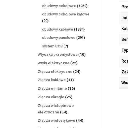
produktów
1252
obudowy cokołowe
1252
Pr
produkty
obudowy cokołowe kątowe
Ind
90
90
produktów
Kat
1884
obudowy kablowe
1884
produkty
291
obudowy panelowe
291
Ser
produktów
7
system COB
7
Typ
produktów
10
Wtyczka przemysłowa
10
produktów
Ro
22
Wtyki elektryczne
22
produkty
24
Złącza elektryczne
24
Zak
produkty
11
Złącza kablowe
11
Wa
produktów
16
Złącza militarne
16
produktów
25
Złącza okrągłe
25
produktów
Złącza wielopinowe
54
elektryczne
54
produkty
44
Złącza wielostykowe
44
produkty