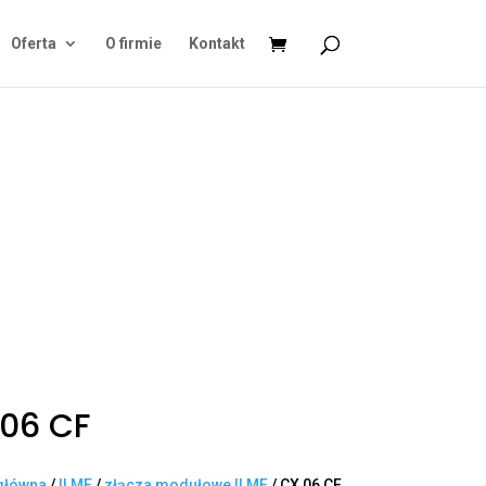
Oferta
O firmie
Kontakt
06 CF
główna
/
ILME
/
złącza modułowe ILME
/ CX 06 CF