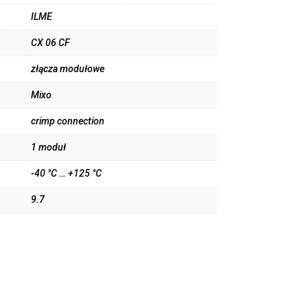
ILME
CX 06 CF
złącza modułowe
Mixo
crimp connection
1 moduł
-40 °C … +125 °C
9.7