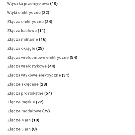
produktów
10
Wtyczka przemysłowa
10
produktów
22
Wtyki elektryczne
22
produkty
24
Złącza elektryczne
24
produkty
11
Złącza kablowe
11
produktów
16
Złącza militarne
16
produktów
25
Złącza okrągłe
25
produktów
54
Złącza wielopinowe elektryczne
54
produkty
44
Złącza wielostykowe
44
produkty
31
Złącza wtykowe elektryczne
31
produktów
28
Złącze skręcane
28
produktów
54
Złącza prostokątne
54
produkty
22
Złącze męskie
22
produkty
79
Złącze modułowe
79
produktów
10
Złącze 4 pin
10
produktów
8
Złącze 5 pin
8