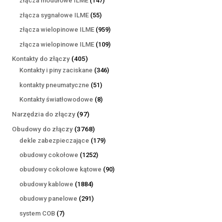
złącza modułowe ILME
147
produktów
55
złącza sygnałowe ILME
55
produktów
959
złącza wielopinowe ILME
959
produktów
109
złącza wielopinowe ILME
109
produktów
405
Kontakty do złączy
405
produktów
346
Kontakty i piny zaciskane
346
produktów
51
kontakty pneumatyczne
51
produktów
8
Kontakty światłowodowe
8
produktów
97
Narzędzia do złączy
97
produktów
3768
Obudowy do złączy
3768
produktów
179
dekle zabezpieczające
179
produktów
1252
obudowy cokołowe
1252
produkty
90
obudowy cokołowe kątowe
90
produktów
1884
obudowy kablowe
1884
produkty
291
obudowy panelowe
291
produktów
7
system COB
7