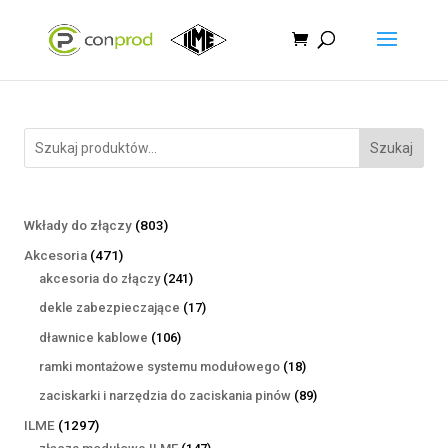
Szukaj
803
Wkłady do złączy
803
produkty
471
Akcesoria
471
produktów
241
akcesoria do złączy
241
produktów
17
dekle zabezpieczające
17
produktów
106
dławnice kablowe
106
produktów
18
ramki montażowe systemu modułowego
18
produktów
89
zaciskarki i narzędzia do zaciskania pinów
89
produktów
1297
ILME
1297
produktów
147