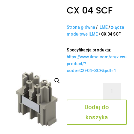
CX 04 SCF
Strona główna
/
ILME
/
złącza
modułowe ILME
/ CX 04 SCF
Specyfikacja produktu:
https://www.ilme.com/en/view-
product/?
code=CX+04+SCF&pdf=1
ilość
CX
04
Dodaj do
SCF
koszyka