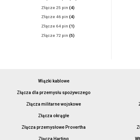
produktów
4
Złącze 25 pin
4
produkty
4
Złącze 46 pin
4
produkty
1
Złącze 64 pin
1
produkt
5
Złącze 72 pin
5
produktów
Wiązki kablowe
Złącza dla przemysłu spożywczego
Złącza militarne wojskowe
Złącza okrągłe
Złącza przemysłowe Provertha
Z
Złącza Harting
Wt