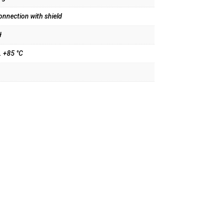
onnection with shield
ł
… +85 °C