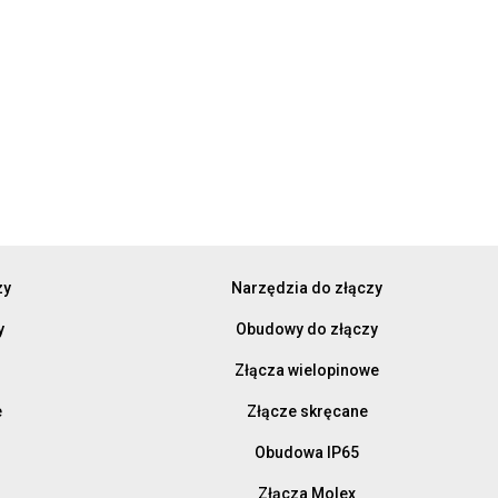
zy
Narzędzia do złączy
y
Obudowy do złączy
Złącza wielopinowe
e
Złącze skręcane
Obudowa IP65
Złącza Molex