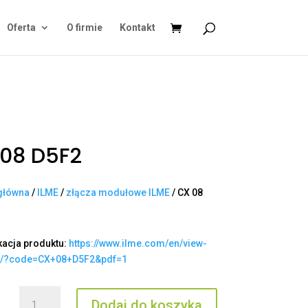
Oferta
O firmie
Kontakt
08 D5F2
główna
/
ILME
/
złącza modułowe ILME
/ CX 08
kacja produktu:
https://www.ilme.com/en/view-
t/?code=CX+08+D5F2&pdf=1
ilość
Dodaj do koszyka