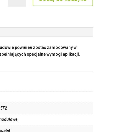
CX
08
D5F2
budowie powinien zostać zamocowany w
ełniających specjalne wymogi aplikacji.
D5F2
 modułowe
egabit