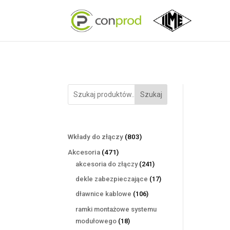
Szukaj
803
Wkłady do złączy
803
produkty
471
Akcesoria
471
produktów
241
akcesoria do złączy
241
produktów
17
dekle zabezpieczające
17
produktów
106
dławnice kablowe
106
produktów
ramki montażowe systemu
18
modułowego
18