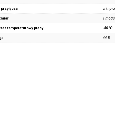
 przyłącza
crimp c
zmiar
1 modu
res temperaturowy pracy
-40 °C 
ga
44.5