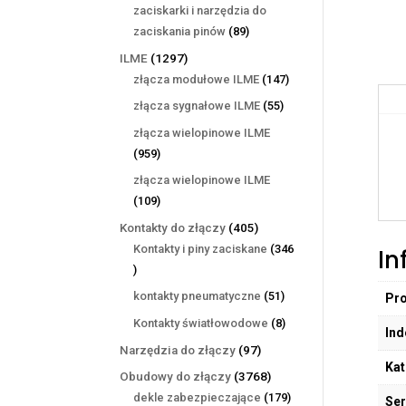
produktów
zaciskarki i narzędzia do
89
zaciskania pinów
89
produktów
1297
ILME
1297
produktów
147
złącza modułowe ILME
147
produktów
55
złącza sygnałowe ILME
55
produktów
złącza wielopinowe ILME
959
959
produktów
złącza wielopinowe ILME
109
109
produktów
405
Kontakty do złączy
405
produktów
Kontakty i piny zaciskane
346
In
346
produktów
51
kontakty pneumatyczne
51
Pr
produktów
8
Kontakty światłowodowe
8
Ind
produktów
97
Narzędzia do złączy
97
Kat
produktów
3768
Obudowy do złączy
3768
produktów
179
dekle zabezpieczające
179
Ser