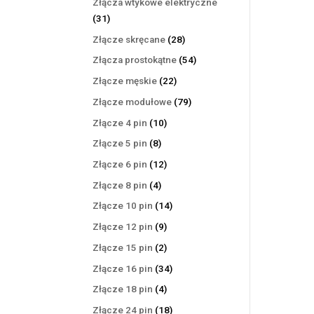
Złącza wtykowe elektryczne
31
31
produktów
28
Złącze skręcane
28
produktów
54
Złącza prostokątne
54
produkty
22
Złącze męskie
22
produkty
79
Złącze modułowe
79
produktów
10
Złącze 4 pin
10
produktów
8
Złącze 5 pin
8
produktów
12
Złącze 6 pin
12
produktów
4
Złącze 8 pin
4
produkty
14
Złącze 10 pin
14
produktów
9
Złącze 12 pin
9
produktów
2
Złącze 15 pin
2
produkty
34
Złącze 16 pin
34
produkty
4
Złącze 18 pin
4
produkty
18
Złącze 24 pin
18