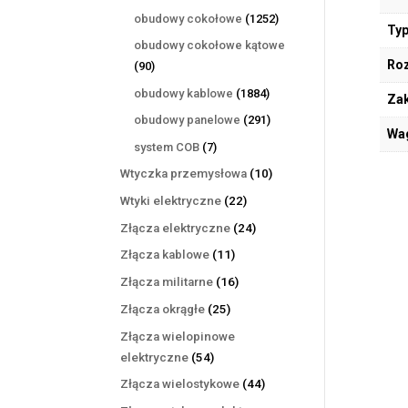
produktów
1252
obudowy cokołowe
1252
Typ
produkty
obudowy cokołowe kątowe
Ro
90
90
produktów
1884
obudowy kablowe
1884
Zak
produkty
291
obudowy panelowe
291
Wa
produktów
7
system COB
7
produktów
10
Wtyczka przemysłowa
10
produktów
22
Wtyki elektryczne
22
produkty
24
Złącza elektryczne
24
produkty
11
Złącza kablowe
11
produktów
16
Złącza militarne
16
produktów
25
Złącza okrągłe
25
produktów
Złącza wielopinowe
54
elektryczne
54
produkty
44
Złącza wielostykowe
44
produkty