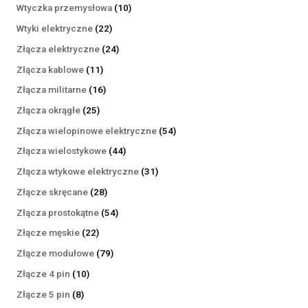
produktów
10
Wtyczka przemysłowa
10
produktów
22
Wtyki elektryczne
22
produkty
24
Złącza elektryczne
24
produkty
11
Złącza kablowe
11
produktów
16
Złącza militarne
16
produktów
25
Złącza okrągłe
25
produktów
54
Złącza wielopinowe elektryczne
54
produkty
44
Złącza wielostykowe
44
produkty
31
Złącza wtykowe elektryczne
31
produktów
28
Złącze skręcane
28
produktów
54
Złącza prostokątne
54
produkty
22
Złącze męskie
22
produkty
79
Złącze modułowe
79
produktów
10
Złącze 4 pin
10
produktów
8
Złącze 5 pin
8