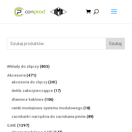
Szukaj
803
Wkłady do złączy
803
produkty
471
Akcesoria
471
produktów
241
akcesoria do złączy
241
produktów
17
dekle zabezpieczające
17
produktów
106
dławnice kablowe
106
produktów
18
ramki montażowe systemu modułowego
18
produktów
89
zaciskarki i narzędzia do zaciskania pinów
89
produktów
1297
ILME
1297
produktów
147