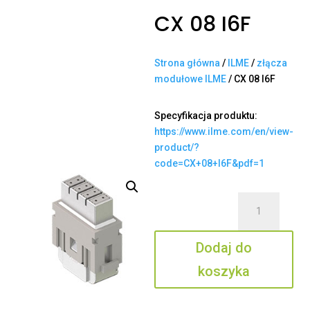
CX 08 I6F
Strona główna
/
ILME
/
złącza
modułowe ILME
/ CX 08 I6F
Specyfikacja produktu:
https://www.ilme.com/en/view-
product/?
code=CX+08+I6F&pdf=1
ilość
CX
08
Dodaj do
I6F
koszyka