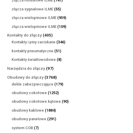
złącza modułowe ILME
147
produktów
55
złącza sygnałowe ILME
55
produktów
959
złącza wielopinowe ILME
959
produktów
109
złącza wielopinowe ILME
109
produktów
405
Kontakty do złączy
405
produktów
346
Kontakty i piny zaciskane
346
produktów
51
kontakty pneumatyczne
51
produktów
8
Kontakty światłowodowe
8
produktów
97
Narzędzia do złączy
97
produktów
3768
Obudowy do złączy
3768
produktów
179
dekle zabezpieczające
179
produktów
1252
obudowy cokołowe
1252
produkty
90
obudowy cokołowe kątowe
90
produktów
1884
obudowy kablowe
1884
produkty
291
obudowy panelowe
291
produktów
7
system COB
7