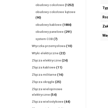
produktów
1252
obudowy cokołowe
1252
Typ
produkty
obudowy cokołowe kątowe
Ro
90
90
produktów
1884
obudowy kablowe
1884
Zak
produkty
291
obudowy panelowe
291
Wa
produktów
7
system COB
7
produktów
10
Wtyczka przemysłowa
10
produktów
22
Wtyki elektryczne
22
produkty
24
Złącza elektryczne
24
produkty
11
Złącza kablowe
11
produktów
16
Złącza militarne
16
produktów
25
Złącza okrągłe
25
produktów
Złącza wielopinowe
54
elektryczne
54
produkty
44
Złącza wielostykowe
44
produkty