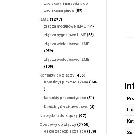
produktów
zaciskarki i narzędzia do
89
zaciskania pinów
89
produktów
1297
ILME
1297
produktów
147
złącza modułowe ILME
147
produktów
55
złącza sygnałowe ILME
55
produktów
złącza wielopinowe ILME
959
959
produktów
złącza wielopinowe ILME
109
109
produktów
405
Kontakty do złączy
405
produktów
Kontakty i piny zaciskane
346
In
346
produktów
51
kontakty pneumatyczne
51
Pr
produktów
8
Kontakty światłowodowe
8
Ind
produktów
97
Narzędzia do złączy
97
Kat
produktów
3768
Obudowy do złączy
3768
produktów
179
dekle zabezpieczające
179
Ser