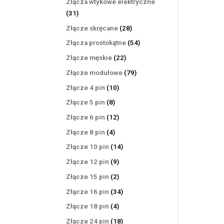
Złącza wtykowe elektryczne
31
31
produktów
28
Złącze skręcane
28
produktów
54
Złącza prostokątne
54
produkty
22
Złącze męskie
22
produkty
79
Złącze modułowe
79
produktów
10
Złącze 4 pin
10
produktów
8
Złącze 5 pin
8
produktów
12
Złącze 6 pin
12
produktów
4
Złącze 8 pin
4
produkty
14
Złącze 10 pin
14
produktów
9
Złącze 12 pin
9
produktów
2
Złącze 15 pin
2
produkty
34
Złącze 16 pin
34
produkty
4
Złącze 18 pin
4
produkty
18
Złącze 24 pin
18