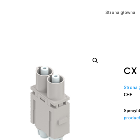
Strona główna
CX 
Strona 
CHF
Specyfi
produc