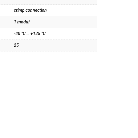
crimp connection
1 moduł
-40 °C … +125 °C
25