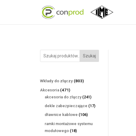
Szukaj
803
Wkłady do złączy
803
produkty
471
Akcesoria
471
produktów
241
akcesoria do złączy
241
produktów
17
dekle zabezpieczające
17
produktów
106
dławnice kablowe
106
produktów
ramki montażowe systemu
18
modułowego
18