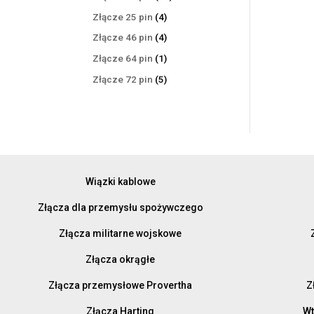
produktów
4
Złącze 25 pin
4
produkty
4
Złącze 46 pin
4
produkty
1
Złącze 64 pin
1
produkt
5
Złącze 72 pin
5
produktów
Wiązki kablowe
Złącza dla przemysłu spożywczego
Złącza militarne wojskowe
Złącza okrągłe
Złącza przemysłowe Provertha
Z
Złącza Harting
Wt