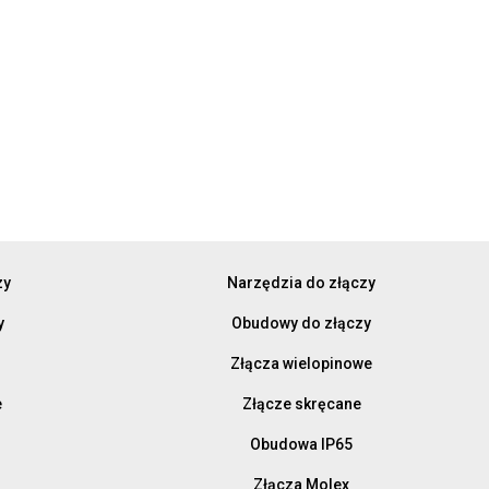
zy
Narzędzia do złączy
y
Obudowy do złączy
Złącza wielopinowe
e
Złącze skręcane
Obudowa IP65
Złącza Molex