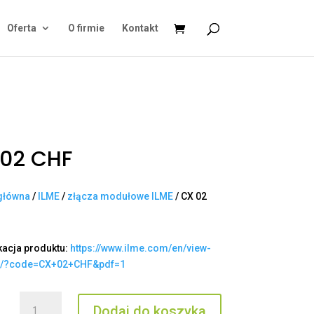
Oferta
O firmie
Kontakt
02 CHF
główna
/
ILME
/
złącza modułowe ILME
/ CX 02
kacja produktu:
https://www.ilme.com/en/view-
t/?code=CX+02+CHF&pdf=1
ilość
Dodaj do koszyka