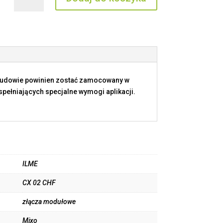
CX
02
CHF
budowie powinien zostać zamocowany w
ełniających specjalne wymogi aplikacji.
ILME
CX 02 CHF
złącza modułowe
Mixo