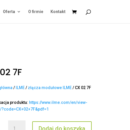
Oferta
O firmie
Kontakt
02 7F
główna
/
ILME
/
złącza modułowe ILME
/ CX 02 7F
kacja produktu:
https://www.ilme.com/en/view-
t/?code=CX+02+7F&pdf=1
ilość
Dodaj do koszyka