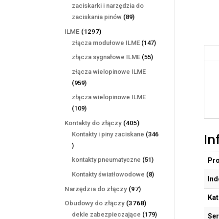
produktów
zaciskarki i narzędzia do
89
zaciskania pinów
89
produktów
1297
ILME
1297
produktów
147
złącza modułowe ILME
147
produktów
55
złącza sygnałowe ILME
55
produktów
złącza wielopinowe ILME
959
959
produktów
złącza wielopinowe ILME
109
109
produktów
405
Kontakty do złączy
405
produktów
Kontakty i piny zaciskane
346
In
346
produktów
51
kontakty pneumatyczne
51
Pr
produktów
8
Kontakty światłowodowe
8
Ind
produktów
97
Narzędzia do złączy
97
Kat
produktów
3768
Obudowy do złączy
3768
produktów
179
dekle zabezpieczające
179
Ser