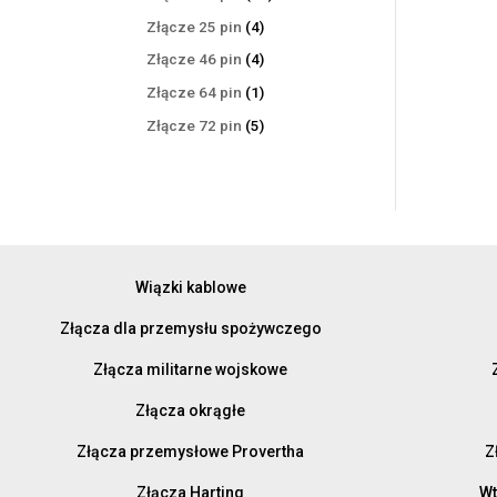
produktów
4
Złącze 25 pin
4
produkty
4
Złącze 46 pin
4
produkty
1
Złącze 64 pin
1
produkt
5
Złącze 72 pin
5
produktów
Wiązki kablowe
Złącza dla przemysłu spożywczego
Złącza militarne wojskowe
Złącza okrągłe
Złącza przemysłowe Provertha
Z
Złącza Harting
Wt