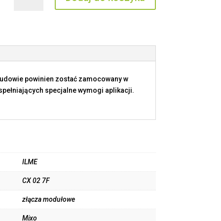
CX
02
7F
budowie powinien zostać zamocowany w
ełniających specjalne wymogi aplikacji.
ILME
CX 02 7F
złącza modułowe
Mixo