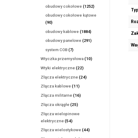
produktów
1252
obudowy cokołowe
1252
Typ
produkty
obudowy cokołowe kątowe
Ro
90
90
produktów
1884
obudowy kablowe
1884
Zak
produkty
291
obudowy panelowe
291
Wa
produktów
7
system COB
7
produktów
10
Wtyczka przemysłowa
10
produktów
22
Wtyki elektryczne
22
produkty
24
Złącza elektryczne
24
produkty
11
Złącza kablowe
11
produktów
16
Złącza militarne
16
produktów
25
Złącza okrągłe
25
produktów
Złącza wielopinowe
54
elektryczne
54
produkty
44
Złącza wielostykowe
44
produkty