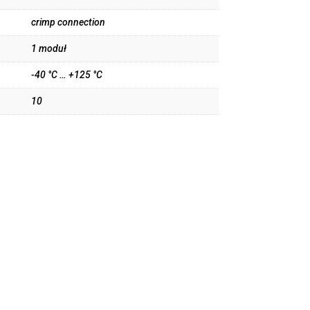
crimp connection
1 moduł
-40 °C … +125 °C
10