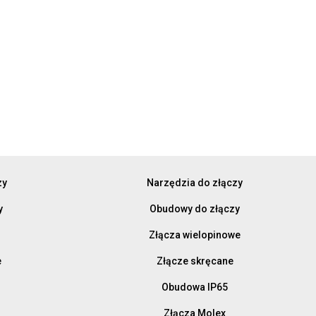
zy
Narzędzia do złączy
y
Obudowy do złączy
Złącza wielopinowe
e
Złącze skręcane
Obudowa IP65
Złącza Molex