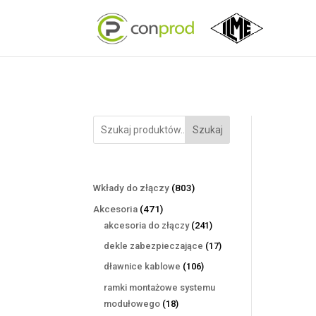
Szukaj
803
Wkłady do złączy
803
produkty
471
Akcesoria
471
produktów
241
akcesoria do złączy
241
produktów
17
dekle zabezpieczające
17
produktów
106
dławnice kablowe
106
produktów
ramki montażowe systemu
18
modułowego
18