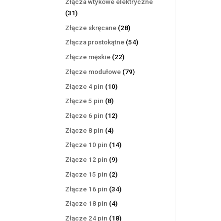
Złącza wtykowe elektryczne
31
31
produktów
28
Złącze skręcane
28
produktów
54
Złącza prostokątne
54
produkty
22
Złącze męskie
22
produkty
79
Złącze modułowe
79
produktów
10
Złącze 4 pin
10
produktów
8
Złącze 5 pin
8
produktów
12
Złącze 6 pin
12
produktów
4
Złącze 8 pin
4
produkty
14
Złącze 10 pin
14
produktów
9
Złącze 12 pin
9
produktów
2
Złącze 15 pin
2
produkty
34
Złącze 16 pin
34
produkty
4
Złącze 18 pin
4
produkty
18
Złącze 24 pin
18