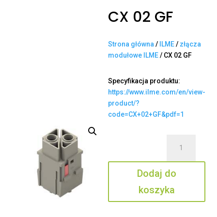
CX 02 GF
Strona główna
/
ILME
/
złącza
modułowe ILME
/ CX 02 GF
Specyfikacja produktu:
https://www.ilme.com/en/view-
product/?
code=CX+02+GF&pdf=1
ilość
CX
02
Dodaj do
GF
koszyka