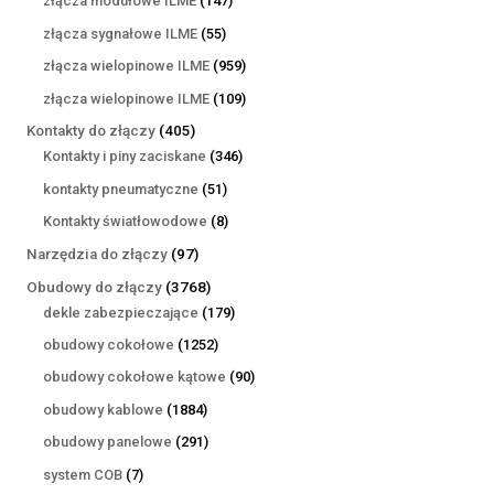
złącza modułowe ILME
147
produktów
55
złącza sygnałowe ILME
55
produktów
959
złącza wielopinowe ILME
959
produktów
109
złącza wielopinowe ILME
109
produktów
405
Kontakty do złączy
405
produktów
346
Kontakty i piny zaciskane
346
produktów
51
kontakty pneumatyczne
51
produktów
8
Kontakty światłowodowe
8
produktów
97
Narzędzia do złączy
97
produktów
3768
Obudowy do złączy
3768
produktów
179
dekle zabezpieczające
179
produktów
1252
obudowy cokołowe
1252
produkty
90
obudowy cokołowe kątowe
90
produktów
1884
obudowy kablowe
1884
produkty
291
obudowy panelowe
291
produktów
7
system COB
7