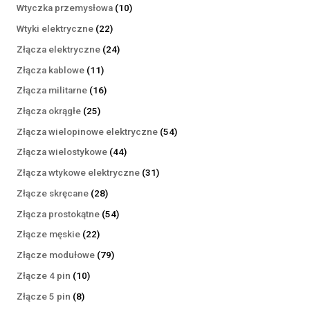
produktów
10
Wtyczka przemysłowa
10
produktów
22
Wtyki elektryczne
22
produkty
24
Złącza elektryczne
24
produkty
11
Złącza kablowe
11
produktów
16
Złącza militarne
16
produktów
25
Złącza okrągłe
25
produktów
54
Złącza wielopinowe elektryczne
54
produkty
44
Złącza wielostykowe
44
produkty
31
Złącza wtykowe elektryczne
31
produktów
28
Złącze skręcane
28
produktów
54
Złącza prostokątne
54
produkty
22
Złącze męskie
22
produkty
79
Złącze modułowe
79
produktów
10
Złącze 4 pin
10
produktów
8
Złącze 5 pin
8