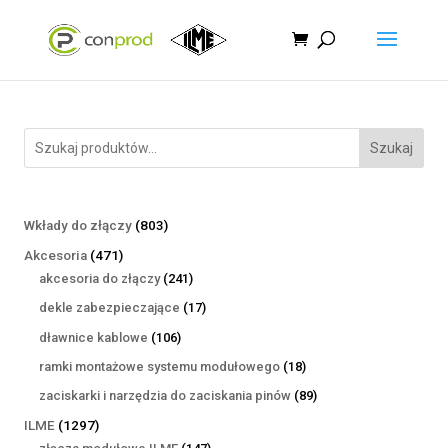
Szukaj
803
Wkłady do złączy
803
produkty
471
Akcesoria
471
produktów
241
akcesoria do złączy
241
produktów
17
dekle zabezpieczające
17
produktów
106
dławnice kablowe
106
produktów
18
ramki montażowe systemu modułowego
18
produktów
89
zaciskarki i narzędzia do zaciskania pinów
89
produktów
1297
ILME
1297
produktów
147