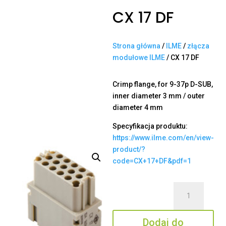
CX 17 DF
Strona główna
/
ILME
/
złącza
modułowe ILME
/ CX 17 DF
Crimp flange, for 9-37p D-SUB,
inner diameter 3 mm / outer
diameter 4 mm
Specyfikacja produktu:
https://www.ilme.com/en/view-
product/?
code=CX+17+DF&pdf=1
ilość
CX
17
Dodaj do
DF