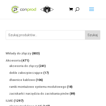
Szukaj
803
Wkłady do złączy
803
produkty
471
Akcesoria
471
produktów
241
akcesoria do złączy
241
produktów
17
dekle zabezpieczające
17
produktów
106
dławnice kablowe
106
produktów
18
ramki montażowe systemu modułowego
18
produktów
89
zaciskarki i narzędzia do zaciskania pinów
89
produktów
1297
ILME
1297
produktów
147