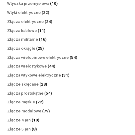
produktów
10
Wtyczka przemysłowa
10
produktów
22
Wtyki elektryczne
22
produkty
24
Złącza elektryczne
24
produkty
11
Złącza kablowe
11
produktów
16
Złącza militarne
16
produktów
25
Złącza okrągłe
25
produktów
54
Złącza wielopinowe elektryczne
54
produkty
44
Złącza wielostykowe
44
produkty
31
Złącza wtykowe elektryczne
31
produktów
28
Złącze skręcane
28
produktów
54
Złącza prostokątne
54
produkty
22
Złącze męskie
22
produkty
79
Złącze modułowe
79
produktów
10
Złącze 4 pin
10
produktów
8
Złącze 5 pin
8