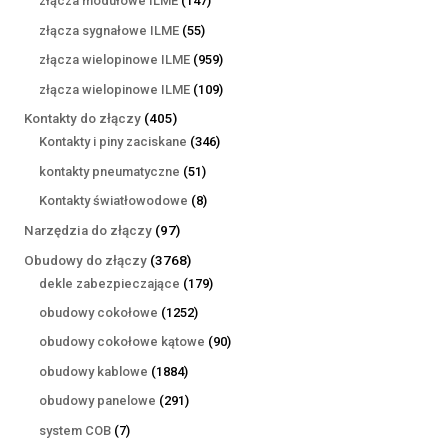
złącza modułowe ILME
147
produktów
55
złącza sygnałowe ILME
55
produktów
959
złącza wielopinowe ILME
959
produktów
109
złącza wielopinowe ILME
109
produktów
405
Kontakty do złączy
405
produktów
346
Kontakty i piny zaciskane
346
produktów
51
kontakty pneumatyczne
51
produktów
8
Kontakty światłowodowe
8
produktów
97
Narzędzia do złączy
97
produktów
3768
Obudowy do złączy
3768
produktów
179
dekle zabezpieczające
179
produktów
1252
obudowy cokołowe
1252
produkty
90
obudowy cokołowe kątowe
90
produktów
1884
obudowy kablowe
1884
produkty
291
obudowy panelowe
291
produktów
7
system COB
7