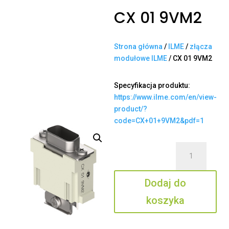
CX 01 9VM2
Strona główna
/
ILME
/
złącza
modułowe ILME
/ CX 01 9VM2
Specyfikacja produktu:
https://www.ilme.com/en/view-
product/?
code=CX+01+9VM2&pdf=1
ilość
CX
01
Dodaj do
9VM2
koszyka