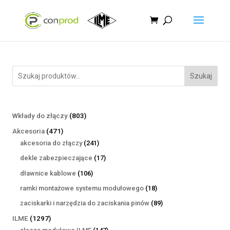
Szukaj
803
Wkłady do złączy
803
produkty
471
Akcesoria
471
produktów
241
akcesoria do złączy
241
produktów
17
dekle zabezpieczające
17
produktów
106
dławnice kablowe
106
produktów
18
ramki montażowe systemu modułowego
18
produktów
89
zaciskarki i narzędzia do zaciskania pinów
89
produktów
1297
ILME
1297
produktów
147