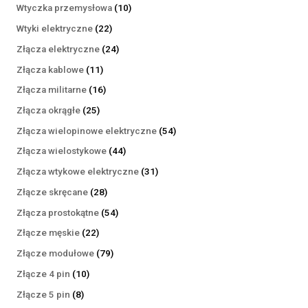
produktów
10
Wtyczka przemysłowa
10
produktów
22
Wtyki elektryczne
22
produkty
24
Złącza elektryczne
24
produkty
11
Złącza kablowe
11
produktów
16
Złącza militarne
16
produktów
25
Złącza okrągłe
25
produktów
54
Złącza wielopinowe elektryczne
54
produkty
44
Złącza wielostykowe
44
produkty
31
Złącza wtykowe elektryczne
31
produktów
28
Złącze skręcane
28
produktów
54
Złącza prostokątne
54
produkty
22
Złącze męskie
22
produkty
79
Złącze modułowe
79
produktów
10
Złącze 4 pin
10
produktów
8
Złącze 5 pin
8