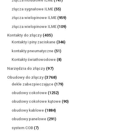
złącza modułowe ILME
147
produktów
55
złącza sygnałowe ILME
55
produktów
959
złącza wielopinowe ILME
959
produktów
109
złącza wielopinowe ILME
109
produktów
405
Kontakty do złączy
405
produktów
346
Kontakty i piny zaciskane
346
produktów
51
kontakty pneumatyczne
51
produktów
8
Kontakty światłowodowe
8
produktów
97
Narzędzia do złączy
97
produktów
3768
Obudowy do złączy
3768
produktów
179
dekle zabezpieczające
179
produktów
1252
obudowy cokołowe
1252
produkty
90
obudowy cokołowe kątowe
90
produktów
1884
obudowy kablowe
1884
produkty
291
obudowy panelowe
291
produktów
7
system COB
7